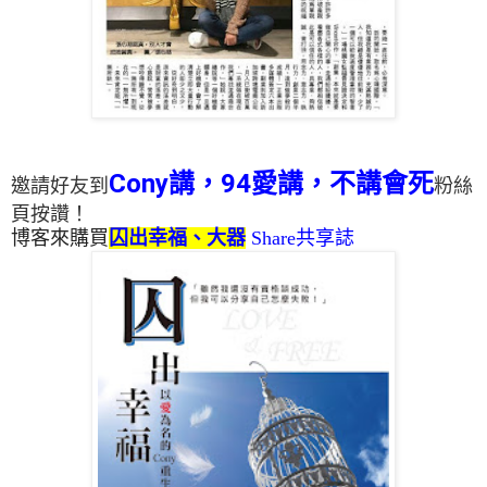
Cony講，94愛講，不講會死
邀請好友到
粉絲
頁按讚！
博客來購買
囚出幸福
、
大器
Share共享誌