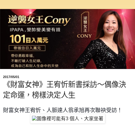
2017/05/01
《財富女神》王宥忻新書採訪～偶像決
定命運，榜樣決定人生
財富女神王宥忻、人脈達人翁承旭再次聯袂受訪！