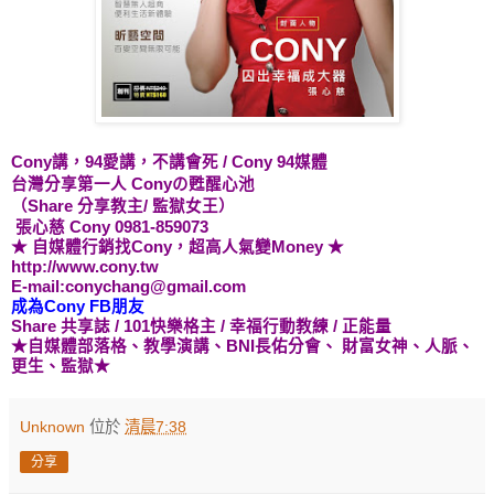
Cony講，94愛講，不講會死 /
Cony 94媒體
台灣分享第一人 Cony
の甦醒心池
（Share 分享教主/ 監獄女王）
張心慈 Cony 0981-859073
★ 自媒體行銷找Cony，超高人氣變Money ★
http://www.cony.tw
E-mail:conychang@gmail.com
成為Cony FB朋友
Share 共享誌 /
101快樂格主
/ 幸福行動教練 / 正能量
★自媒體
部落格、教學演講
、BNI長佑分會、
財富女神
、人脈、
更生、監獄★
Unknown
位於
清晨7:38
分享