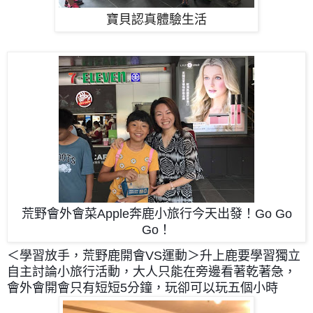
寶貝認真體驗生活
荒野會外會菜Apple奔鹿小旅行今天出發！
Go Go
Go！
＜學習放手，荒野鹿開會VS運動＞
升上鹿要學習獨立
自主討論小旅行活動，
大人只能在旁邊看著乾著急，
會外會
開會只有短短5分鐘，玩卻可以玩五個小時