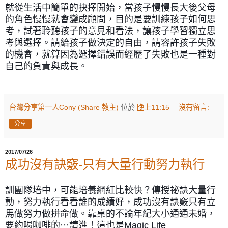
就從生活中簡單的抉擇開始，當孩子慢慢長大後父母
的角色慢慢就會變成顧問，目的是要訓練孩子如何思
考，試著聆聽孩子的意見和看法，讓孩子學習獨立思
考與選擇。請給孩子做決定的自由，請容許孩子失敗
的機會，就算因為選擇錯誤而經歷了失敗也是一種對
自己的負責與成長。
台灣分享第一人Cony (Share 教主)
位於
晚上11:15
沒有留言:
分享
2017/07/26
成功沒有訣竅-只有大量行動努力執行
訓
團隊培
中，可能培養網紅比較快？傳授祕訣大量行
動，努力執行看看誰的成績好，成功沒有訣竅只有立
馬做努力做拼命做。
靠桌的不論年紀大小通通未婚，
要約喝咖啡的⋯請進！
這也是Magic Life