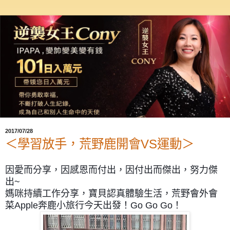
2017/07/28
＜學習放手，荒野鹿開會VS運動＞
因愛而分享，因感恩而付出，
因付出而傑出，努力傑
出~
媽咪持續工作分享，寶貝認真體驗生活，
荒野會外會
菜Apple奔鹿小旅行今天出發！
Go Go Go！