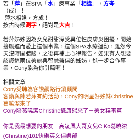
若「
萍
」在SPA「
水
」療事業「
相逢
」，
方岑
（成）！
萍水相逢，方成！
按古時候
測字
，絕對是
大吉
！
若萍姊姊因為女兒甜甜深受異位性皮膚炎困擾，開始
接觸進而愛上這個事業，這個SPA水療運動，雖然今
天沒時間體驗，之後再補上心得報告。如果有人想要
認識這兩位美麗與智慧兼俱的姊姊，進一步合作事
業，Cony能為你引薦喔！
相關文章
Cony受聘為客讚網路行銷顧問
客讚與陳若萍有約活動，Cony的明星好姊妹Christine
葛曉潔來了
Cony陪葛曉潔Christine錄康熙來了－美女糗事篇
你是我最想要的朋友－高凌風大哥女兒C Ko葛曉潔
(Christine)101快樂英文俱樂部