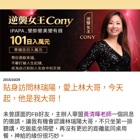
2015/10/29
貼身訪問林瑞陽，愛上林大哥，今天
起，他是我大哥！
未曾謀面的FB好友，主辦人華盟
黃清暉老師
一個訊息
的邀請，讓我有機會認識林瑞陽大哥，不只坐第一排
聽講，吃飯能坐隔壁，再沒有更近的距離能同桌用
餐，神給的緣份很巧妙。