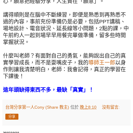
心，願意把經驗分享，人生貴在「願意」。
講得順則是在腦中不斷練習，即便是熟悉到再熟悉不
過的內容，事前充份準備仍是必要，包括PPT講稿、
場地設計、電音狀況、延長線等小問題，2點的課，中
午前約人一起到場早早用餐完畢做準備，留多些時間
掌握狀況。
什麼叫老師？有面對自己的勇氣，能夠說出自己的真
實學習成長，而不是耍嘴皮子，我的
導師王一郎
以身
作則讓我清楚明白，老師：我會記得，真正的學習在
下課後！
這年頭缺得東西不多，最缺「真實」！
台灣分享第一人Cony (Share 教主)
位於
晚上8:10
沒有留言:
分享