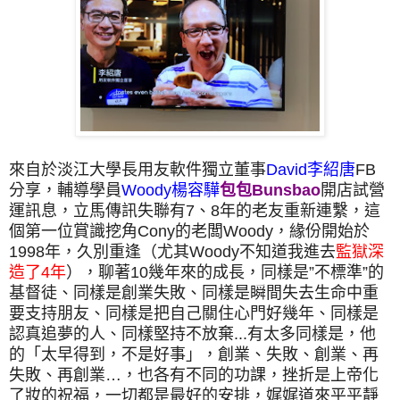
來自於淡江大學長用友軟件獨立董事
David李紹唐
FB
分享，輔導學員
Woody楊容驊
包包Bunsbao
開店試營
運訊息，立馬傳訊失聯有7、8年的老友重新連繫，這
個第一位賞識挖角Cony的老闆Woody，緣份開始於
1998年，久別重逢（尤其Woody不知道我進去
監獄深
造了4年
），聊著10幾年來的成長，同樣是”不標準”的
基督徒、同樣是創業失敗、同樣是瞬間失去生命中重
要支持朋友、同樣是把自己關住心門好幾年、同樣是
認真追夢的人、同樣堅持不放棄...有太多同樣是，他
的「太早得到，不是好事」，創業、失敗、創業、再
失敗、再創業…，也各有不同的功課，挫折是上帝化
了妝的祝福，一切都是最好的安排，娓娓道來平平靜