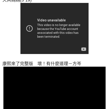
天兵媽媽(3"19)
康熙來了完整版 壞！有什麼道理－方岑