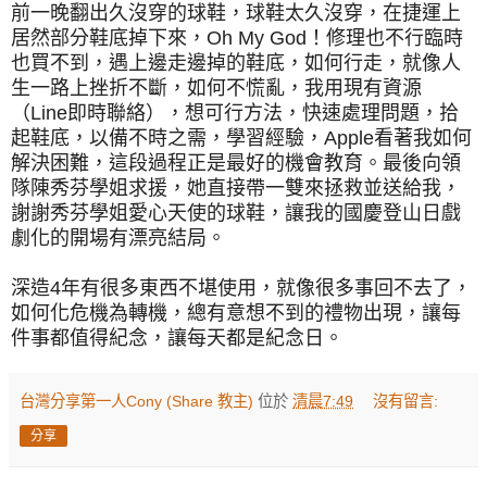
前一晚翻出久沒穿的球鞋，球鞋太久沒穿，在捷運上
居然部分鞋底掉下來，Oh My God！修理也不行臨時
也買不到，遇上邊走邊掉的鞋底，如何行走，就像人
生一路上挫折不斷，如何不慌亂，我用現有資源
（Line即時聯絡），想可行方法，快速處理問題，拾
起鞋底，以備不時之需，學習經驗，Apple看著我如何
解決困難，這段過程正是最好的機會教育。最後向領
隊陳秀芬學姐求援，她直接帶一雙來拯救並送給我，
謝謝秀芬學姐愛心天使的球鞋，讓我的國慶登山日戲
劇化的開場有漂亮結局。
深造4年有很多東西不堪使用，就像很多事回不去了，
如何化危機為轉機，總有意想不到的禮物出現，讓每
件事都值得紀念，讓每天都是紀念日。
台灣分享第一人Cony (Share 教主)
位於
清晨7:49
沒有留言:
分享