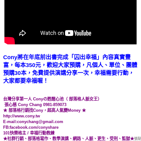
Cony
將在年底前出書完成「囚出幸福」內容真實豐
富，每本350元，歡迎大家預購，凡個人、單位、團體
預購30本，免費提供演講分享一次，幸福需要行動，
大家都要幸福
喔！
台灣分享第一人 Cony
の甦醒心池
（ 部落格人脈女王）
張心慈 Cony Chang 0981-859073
★ 部落格行銷找Cony，超高人氣變Money ★
http://www.cony.tw
E-mail:conychang@gmail.com
FB:facebook.com/conyshare
101快樂格主
/ 幸福行動教練
★社群行銷、部落格寫作、教學演講、網路、人脈、更生、受刑、監獄★
張