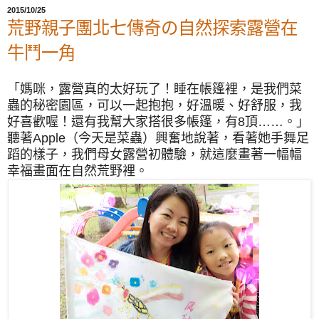
2015/10/25
荒野親子團北七傳奇の自然探索露營在
牛鬥一角
「媽咪，露營真的太好玩了！睡在帳篷裡，是我們菜
蟲的秘密園區，可以一起抱抱，好溫暖、好舒服，我
好喜歡喔！還有我幫大家搭很多帳篷，有8頂……。」
聽著Apple（今天是菜蟲）興奮地說著，看著她手舞足
蹈的樣子，我們母女露營初體驗，就這麼畫著一幅幅
幸福畫面在自然荒野裡。