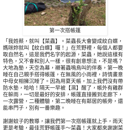
第一次搭帳篷
「我姓蔡，就叫【菜蟲】。菜蟲長大會變成紋白蝶，
媽咪妳就叫【紋白蝶】囉！」在荒野裡，每個人都要
取自然名，這是我們名字的起源，菜蟲，她說這樣有
特色，又不會和別人一樣，很有創意想法，不是嗎？
大地為墊，天空為幕，襯著蟲鳴鳥叫的伴奏，第一晚
睡在自己親手搭得帳篷，在無風的小雨裡，詩情畫意
中母女相擁沉睡了。因為用夏天帳，加上我們沒有帶
防水墊，哈哈！隔天一早被【濕】醒了，帳外有雞群
在躲雨，一切是最好的安排，帳篷直接搬到走廊下，
一次露營，二種體驗，第二晚睡在有鄰居的帳旁，還
能串門子，別有一番樂趣。
謝謝蚊子的教導，讓我們第一次搭帳篷就上手，雨天
更是考驗，最佳荒野帳篷手～菜蟲！大家都來謝謝菜