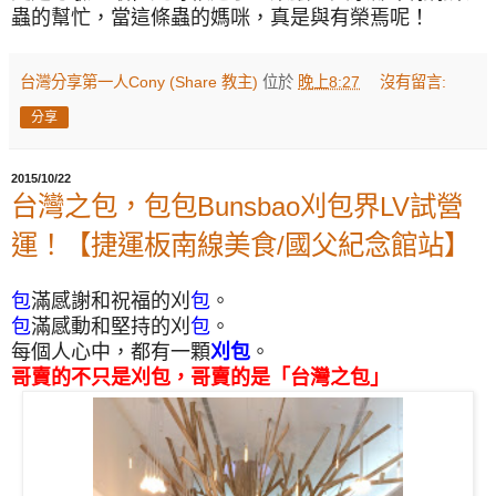
蟲的幫忙，當這條蟲的媽咪，真是與有榮焉呢！
台灣分享第一人Cony (Share 教主)
位於
晚上8:27
沒有留言:
分享
2015/10/22
台灣之包，包包Bunsbao刈包界LV試營
運！【捷運板南線美食/國父紀念館站】
包
滿感謝和祝福的刈
包
。
包
滿感動和堅持的刈
包
。
每個人心中，都有一顆
刈包
。
哥賣的不只是刈包，哥賣的是「台灣之包」