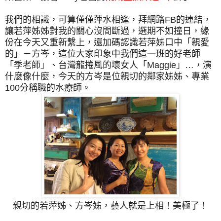
我們的相識，可算僅僅萍水相逢，拜網路FB的連結，
讓若萍姊姊對我的關心沒間斷過，選期不如撞日，緣
份在今天又重新繫上，還加碼認識若萍姊口中「親愛
的」－方岑，這位大家印象中我們這一班的好老師
「季老師」、台灣龍捲風的壞女人「Maggie」…，演
什麼像什麼，今天的方岑是位
親切的鄰家
姊姊、
專業
100分稱職的水療師。
親切的若萍姊、方岑姊，藝人就是上相！美極了！