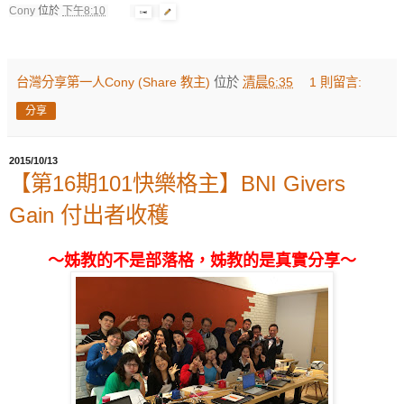
Cony
位於
下午8:10
台灣分享第一人Cony (Share 教主)
位於
清晨6:35
1 則留言:
分享
2015/10/13
【第16期101快樂格主】BNI Givers
Gain 付出者收穫
～姊教的不是部落格，姊教的是真實分享～