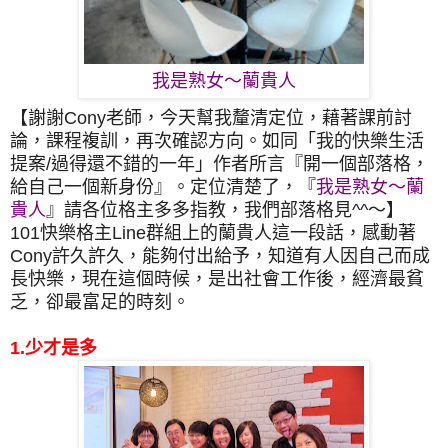
我是熟女～蘭貴人
【謝謝Cony老師，今天幫我釐清定位，藉著課前討
論，課程複訓，再次確認方向。如同「我的快樂生活
提案/過得還不錯的一年」作者所言『開一個部落格，
給自己一個新身份』。定位清楚了，『
我是熟女～蘭
貴人
』請各位格主多多指教，我們部落格見^^～】
101快樂格主Line群組上的蘭貴人這一段話，感動著
Cony許久許久，能夠付出給予，知道有人因自己而成
長快樂，現在這個時候，是出社會工作後，經濟最貧
乏，卻最富足的時刻。
1.少才是多