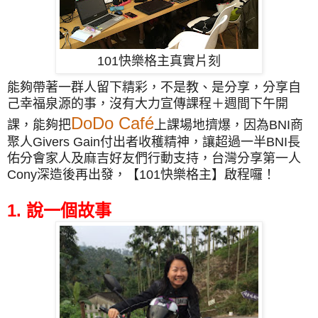
101快樂格主
真實片刻
能夠帶著一群人留下精彩，不是教、是分享，分享自
己幸福泉源的事，沒有大力宣傳課程＋週間下午開
DoDo Café
課，能夠把
上課場地擠爆，因為BNI商
聚人Givers Gain付出者收穫精神，讓超過一半BNI長
佑分會家人及麻吉好友們行動支持，台灣分享第一人
Cony深造後再出發，【101快樂格主】啟程囉！
1. 說一個故事