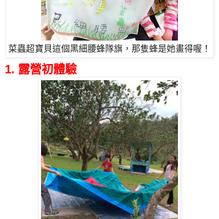
菜蟲超寶貝這個黑細腰蜂隊旗，那隻蜂是她畫得喔！
1.
露營初體驗