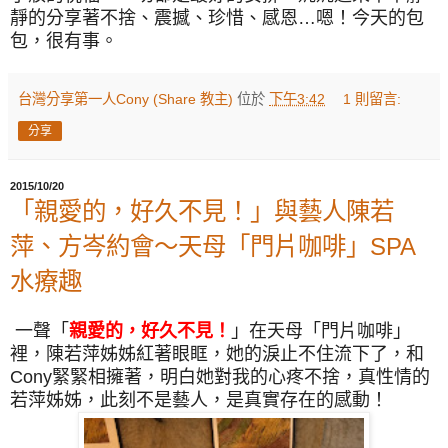
靜的分享著不捨、震撼、珍惜、感恩…嗯！今天的包
包，很有事。
台灣分享第一人Cony (Share 教主)
位於
下午3:42
1 則留言:
分享
2015/10/20
「親愛的，好久不見！」與藝人陳若
萍、方岑約會～天母「門片咖啡」SPA
水療趣
一聲「
親愛的，好久不見！
」在天母「門片咖啡」
裡，
陳若萍姊姊紅著眼眶，她的淚止不住流下了，和
Cony緊緊相擁著，明白她對我的心疼不捨，真性情的
若萍姊姊，此刻不是藝人，是真實存在的感動！