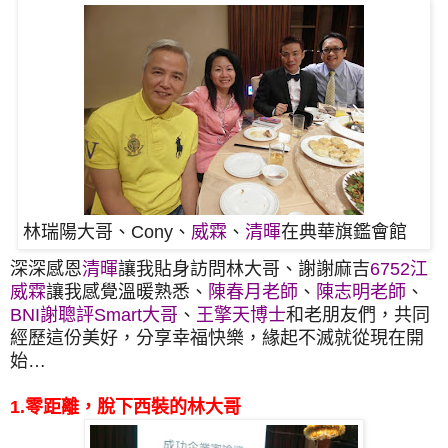
林瑞陽大哥、Cony、
威霖
、
清暉
在典華旗鑑會館
深深感恩
清暉
讓我貼身訪問林大哥、謝謝麻吉
6752江
威霖
讓我感覺溫暖熟悉、
陳春月老師
、
陳志明老師
、
BNI謝聰評Smart大哥
、
王擎天博士
和老朋友們，共同
經歷這份美好，分享幸福快樂，緣起不滅就從現在開
始…
1.零距離，脫下西裝的林大哥