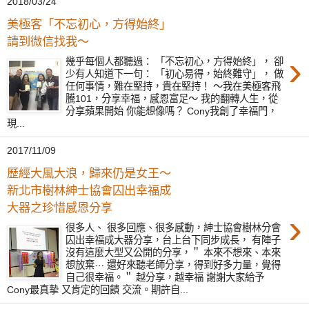
2018/03/24
美極客「不忘初心，方得始終」
請到微信找我～
›
幾乎每個人都聽過： 「不忘初心，方得始終」， 卻
少有人知道下一句： 「初心易得，始終難守」， 做
任何事情，難在堅持，貴在堅持！ ～我在美極客飛
騰101，分享幸福，感恩富足～ 我的翻轉人生，從
分享蘋果開始 你能想像嗎？ Cony我創了幸福門，
現...
2017/11/09
歷經大風大浪，歸來仍是女王～
新北市樹林紳士協會囚出幸福成
大器之珍惜感恩分享
›
很多人、 很多回應、很多感動，紳士協會樹林分會
囚出幸福成大器分享，台上台下同步成長， 有陣子
沒有這麼大型又公開的分享，＂ 本來不想來、本來
想放棄⋯ 還好來聽老師分享，得到好多力量，覺得
自己很幸福。＂ 越分享，越幸福 謝謝大家給予
Cony最真摰 又肯定的回饋 交流。期許自...