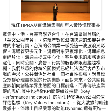
現任TIPRA朋百溝通集團創辦人黃玲憶理事長
聚集中、港、台產官學界合作，在台灣舉辦首屆的
「華文公關年會」。這幾年數位浪潮快速的影響著全
球的市場行銷，台灣的公關業一樣受這一波波浪潮影
響。溝通管更多元化、溝通對象更複雜化、溝通訊息
更碎片化、溝通主提去中心化、客戶要求的服務更跳
躍化。同時公關、廣告、行銷的服務界限潮趨趨模
糊，我們熟悉的傳統公關模式已經無法滿足客戶及市
場的需求。
公共關係是社會一個社會性很強，對目標
受眾群心理最敏感的行銷業態。面對未來，公共關係
應該朝向創造業界生態圈的目標前進，而非傳統產業
鏈的思維.其中包括從KPI關鍵績效指標（Key
Performance Indicators）的量化轉變為KVI公關價值
評估指標（Key Values Indicators）。從大數據的龐雜
數據中，淬煉出目標受眾的動能Dynamic,還有更進一