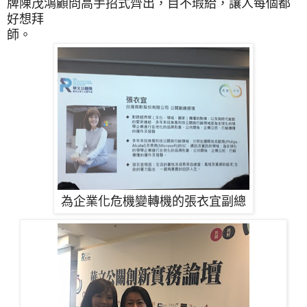
牌陳茂鴻顧問高手招式齊出，目不瑕給，讓人每個都
好想拜
師。
為企業化危機變轉機的張衣宜副總