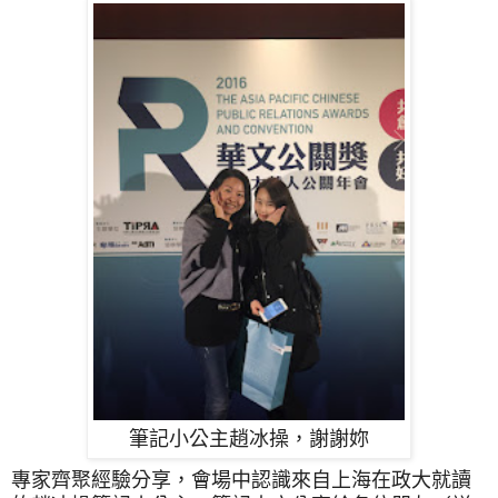
筆記小公主趙冰操，謝謝妳
專家齊聚經驗分享，會場中認識來自上海在政大就讀