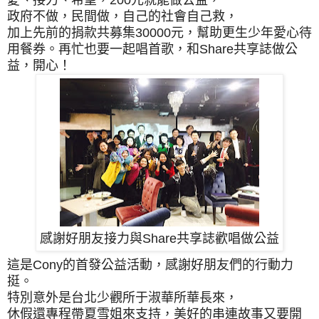
愛、接力、希望，200元就能做公益，
政府不做，民間做，自己的社會自己救，
加上先前的捐款共募集30000元，
幫助更生少年愛心待
用餐券。
再忙也要一起唱首歌，和
Share共享誌做公
益，開心！
感謝好朋友接力與Share共享誌歡唱做公益
這是Cony的首發公益活動，感謝好朋友們的行動力
挺。
特別意外是台北少觀所于淑華所華長來，
休假還專程帶夏雪姐來支持，
美好的串連故事又要開