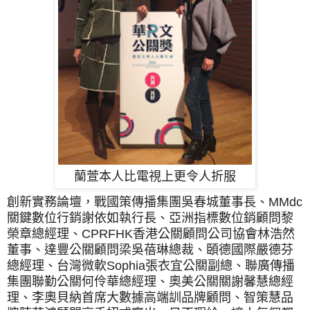
蘭萱本人比電視上更令人折服
創新實務論壇，戰國策傳播集團吳春城董事長、MMdc
關鍵數位行銷謝依如執行長、亞洲指標數位銷顧問黎
榮章總經理、CPRFHK香港公關顧問公司協會林浩然
董事、達豐公關顧問梁吳蓓琳總裁、頣德國際嚴德芬
總經理、台灣微軟Sophia張衣宜
公關
副總、聯廣傳播
集團聯勤公關何伶華總經理、奧美公關關謝馨慧總經
理、李奧貝納首席大數據高端訓品牌顧問、智策慧品