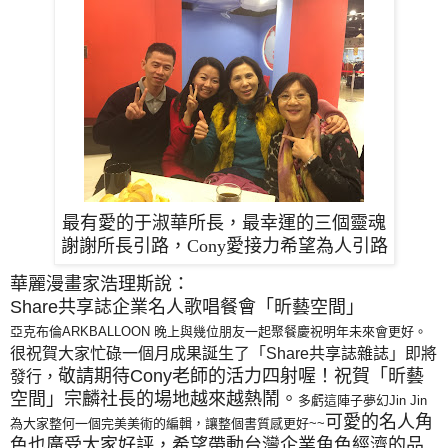
最有愛的于淑華所長，最幸運的三個靈魂
謝謝所長引路，Cony愛接力希望為人引路
華麗漫畫家浩理斯說：
Share共享誌企業名人歌唱餐會「昕藝空間」
亞克布倫ARKBALLOON 晚上與幾位朋友一起聚餐慶祝明年未來會更好。
很祝賀大家忙碌一個月成果誕生了「Share共享誌雜誌」即將
敬請期待Cony老師的活力四射喔！祝賀「昕藝
發行，
空間」宗麟社長的場地越來越熱鬧。
多虧這陣子夢幻Jin Jin
可愛的名人角
為大家整何一個完美美術的編輯，讓整個書質感更好~~
色也廣受大家好評，希望帶動台灣企業角色經濟的品