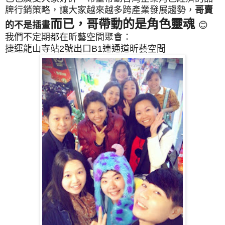
牌行銷策略，讓大家越來越多跨產業發展趨勢，
哥賣
而已，哥帶動的是角色靈魂
的不是插畫
😊
我們不定期都在昕藝空間聚會：
捷運龍山寺站2號出口B1連通道昕藝空間