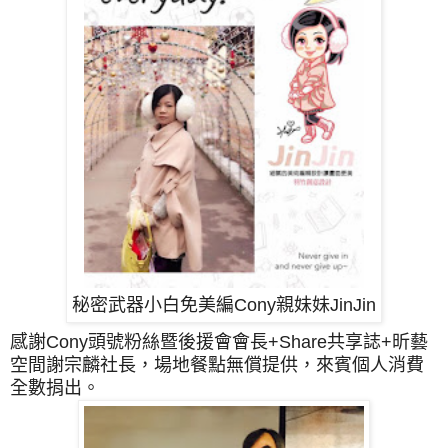
秘密武器小白免美編Cony親妹妹JinJin
感謝Cony頭號粉絲暨後援會會長+
Share共享誌+昕藝
空間謝宗麟社長，
場地餐點無償提供，來賓個人消費
全數捐出。