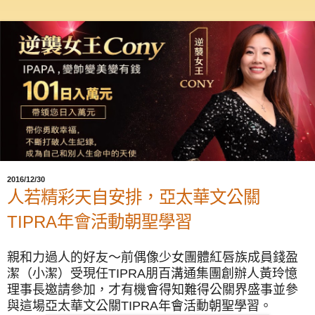
2016/12/30
人若精彩天自安排，亞太華文公關
TIPRA年會活動朝聖學習
親和力過人的好友～前偶像少女團體紅唇族成員錢盈
潔（小潔）受現任TIPRA朋百溝通集團創辦人黃玲憶
理事長邀請參加，才有機會得知難得公關界盛事並參
與這場亞太華文公關TIPRA年會活動朝聖學習。