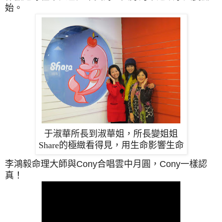
始
。
于淑華所長到淑華姐，所長變姐姐
Share的極緻看得見，用生命影響生命
李鴻毅命理大師與Cony合唱雲中月圓，Cony一樣認
真！