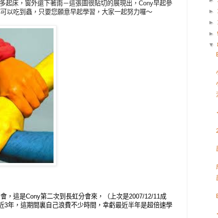
►
多起床，窗外還下著雨－這張圖很貼切的展現出，Cony早起參
►
都可以吃到蟲，只要您願意早起學習，大家一起努力囉～
►
►
▼
，這是Cony第二次到長虹分會來，（上次是2007/12/11成
近3年，這期間裏自己浪費不少時間，幸虧最近半年是超倍速學