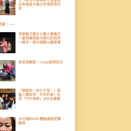
王～新北市樹林紳士協會囚
出幸福成大器之珍惜感恩分
享
業囉！~~~
荒野親子團北七團入團儀式
～愛與擁抱無可取代的陪伴
～兩天一夜內湖碧山露營場
承受與解脫 －Cony真情告白
「親愛的，好久不見！」與
藝人陳若萍、方岑約會～天
母「門片咖啡」SPA水療趣
30分鐘IPAPA 體驗讓我逆襲
翻身