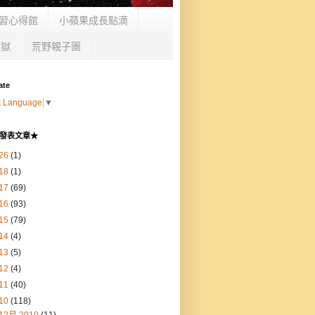
習心得館
小蘋果成長點滴
監獄
荒野親子團
ate
t Language
▼
發表文章★
26
(1)
18
(1)
17
(69)
16
(93)
15
(79)
14
(4)
13
(5)
12
(4)
11
(40)
10
(118)