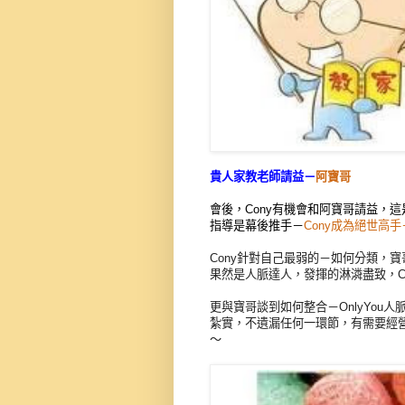
貴人家教老師請益－
阿寶哥
會後，Cony有機會和阿寶哥請益，
指導是幕後推手－
Cony成為絕世高
Cony針對自己最弱的－如何分類，
果然是人脈達人，發揮的淋潾盡致，C
更與寶哥談到如何整合－OnlyYou人
紮實，不遺漏任何一環節，有需要經營
～