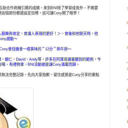
I互助合作商機引薦的成績，來到BNI除了學習成長外，不需要
這個部份都還設定目標，這可讓Cony開了眼界！
人鼓舞與肯定，會讓人表現的更好！＞，會後和他聊天時，他
ony感動～
，Cony會找機會一嚐美味的＂12分＂熟牛排～
輝、鏡仁、David、Andy等，許多在阿寶哥課裏聽到的範例，今
喝、有禮物拿，BNI活動總是讓Cony滿載而歸。
無法完整記錄，先向大家抱歉，留住感覺是Cony分享的重點