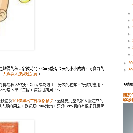
►
►
►
►
►
►
►
►
20
這是難得的私人家教時間，Cony能有今天的小小成績，阿寶哥的
►
20
手－人脈達人速成班記實
。
寶哥傳授私人密技，Cony嘆為觀止，分類的種類、符號的應用，
★精選
ony當下學了二招，這就很夠用了～
關於
迎邀
脈軟體及
101快樂格主部落格教學
，這樣更完整的將人脈建立的
人脈的朋友，歡迎跟Cony洽詢，認識Cony真的有很多好康喔