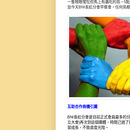
一隻睡眼惺忪但馬上有蟲吃的鳥－5點
加今天BNI長虹分會早餐會。任何鳥
互助合作商機引薦
BNI長虹分會是目前正式會員最多的分會
立大會)再次到這個團體，時間己過了
習成長，不致虛度光陰。