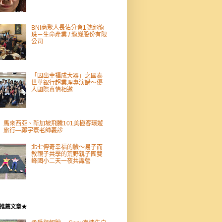
BNI商聚人長佑分會1號邱龍
珠－生命產業 / 龍巖股份有限
公司
「囚出幸福成大器」之國泰
世華銀行超業理專演講～優
人國際真情相邀
馬來西亞、新加坡飛騰101美極客環遊
旅行—鄭宇寰老師義診
北七傳奇幸福的臉～易子而
教親子共學的荒野親子團雙
峰國小二天一夜共識營
推薦文章★