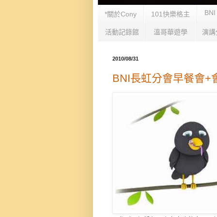
BNI
*關於Cony
101快樂格主
活動記錄館
溫哥華遊學
演講
2010/08/31
BNI長虹分會早餐會