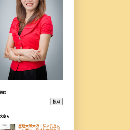
網誌
文章★
歷經大風大浪，歸來仍是女