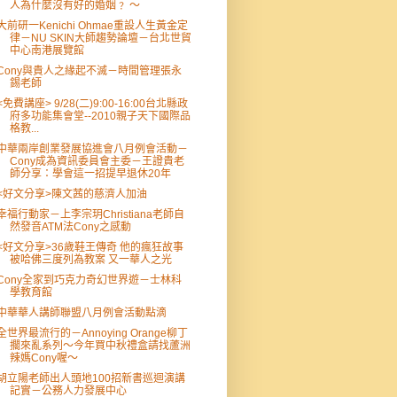
人為什麼沒有好的婚姻﹖ ～
大前研一Kenichi Ohmae重設人生黃金定
律－NU SKIN大師趨勢論壇－台北世貿
中心南港展覽館
Cony與貴人之緣起不滅－時間管理張永
錫老師
<免費講座> 9/28(二)9:00-16:00台北縣政
府多功能集會堂--2010親子天下國際品
格教...
中華兩岸創業發展協進會八月例會活動－
Cony成為資訊委員會主委－王證貴老
師分享：學會這一招提早退休20年
<好文分享>陳文茜的慈濟人加油
幸福行動家－上李宗玥Christiana老師自
然發音ATM法Cony之感動
<好文分享>36歲鞋王傳奇 他的瘋狂故事
被哈佛三度列為教案 又一華人之光
Cony全家到巧克力奇幻世界遊－士林科
學教育館
中華華人講師聯盟八月例會活動點滴
全世界最流行的－Annoying Orange柳丁
擱來亂系列～今年買中秋禮盒請找蘆洲
辣媽Cony喔～
胡立陽老師出人頭地100招新書巡迴演講
記實－公務人力發展中心