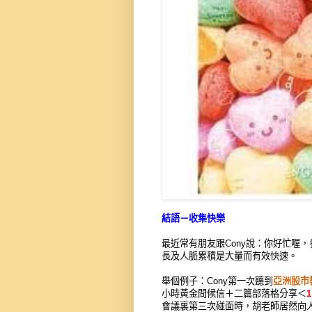
結語－收集快樂
最近常有朋友跟Cony說：你好忙喔
長及人脈累積是大量而有效快速。
舉個例子：Cony第一次聽到
亞洲股市
小時黃金問候信＋二篇部落格分享＜
1
會議裏第三次碰面時，胡老師居然向人