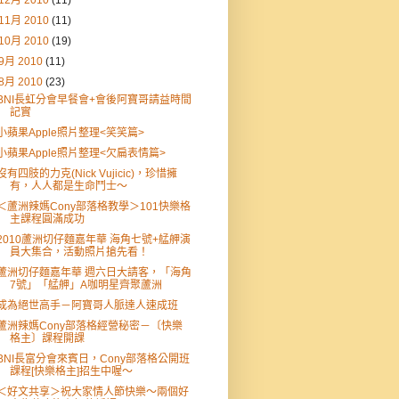
12月 2010
(11)
11月 2010
(11)
10月 2010
(19)
9月 2010
(11)
8月 2010
(23)
BNI長虹分會早餐會+會後阿寶哥請益時間
記實
小蘋果Apple照片整理<笑笑篇>
小蘋果Apple照片整理<欠扁表情篇>
沒有四肢的力克(Nick Vujicic)，珍惜擁
有，人人都是生命鬥士～
＜蘆洲辣媽Cony部落格教學＞101快樂格
主課程圓滿成功
2010蘆洲切仔麵嘉年華 海角七號+艋舺演
員大集合，活動照片搶先看！
蘆洲切仔麵嘉年華 週六日大請客，「海角
7號」「艋舺」A咖明星齊聚蘆洲
成為絕世高手－阿寶哥人脈達人速成班
蘆洲辣媽Cony部落格經營秘密－〔快樂
格主〕課程開課
BNI長富分會來賓日，Cony部落格公開班
課程[快樂格主]招生中喔～
＜好文共享＞祝大家情人節快樂～兩個好