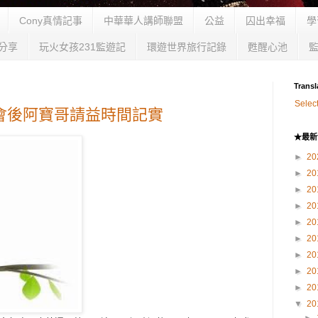
Cony真情記事
中華華人講師聯盟
公益
囚出幸福
學
分享
玩火女孩231監遊記
環遊世界旅行記錄
甦醒心池
Transl
Selec
+會後阿寶哥請益時間記實
★最新
►
20
►
20
►
20
►
20
►
20
►
20
►
20
►
20
►
20
▼
20