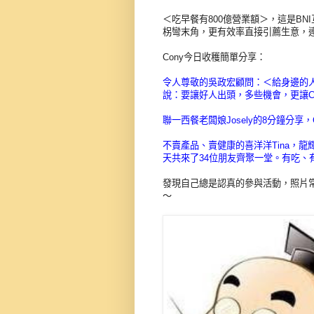
＜吃早餐有800億營業額＞，這是BN
柺彎末角，更有效率直接引薦生意，連
Cony今日收穫簡單分享：
令人尊敬的吳政宏顧問：＜給身邊的
說：要讓好人出頭，多些機會，更讓C
聯一西餐老闆娘Josely的8分鐘分享
不賣產品、賣健康的喜洋洋Tina，龍
天共來了34位朋友齊聚一堂。有吃、有
發現自己總是認真的參與活動，照片常
～