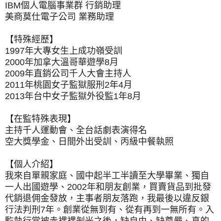
IBM個人電腦事業群 行銷助理
美商莫仕電子公司 業務助理
【特殊經歷】
1997年大專女生上成功嶺受訓
2000年加拿大溫哥華遊學8月
2009年直銷公司千人大會主持人
2011年桃園女子監獄服刑2年4月
2013年台中女子監獄外役監1年8月
【在監特殊表現】
主持千人運動會、全台話劇表演得名
空大獎學金、日間外出受訓、丙級中餐執照
【個人介紹】
我來自單親家庭、國中起半工半讀至大學畢業、獨自
一人出國遊學、2002年和朋友創業，買賣貨品到批發
代銷退佣金發放，主事者朋友落跑，我最後以違反銀
行法判刑7年。創業從無到有、從有再到一無所有。入
監執行當被赤裸裸剝光之後，缺自由、缺尊嚴、真的