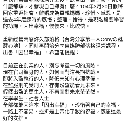
什麼都缺，才發現自己擁有什麼。104年3月30日假釋
回家重返社會，離婚成為單親媽媽。珍惜、感恩，是
過去4年磨練時的感悟；整理、捨得，是現階段要學習
的功課，囚出幸福，慢慢來，比較快。
重新經營荒廢許久部落格【台灣分享第一人Conyの甦
醒心池】，同時再開始分享自媒體部落格經營課程，
出書「囚出幸福」，希望能提醒：
目前正在創業的人，別忘考量一切的風險。
現在官司纏身的人，如何面對這長期抗戰。
即將入監執行的人，降低未知有心理準備。
在監服刑的受刑人，存有盼望能看見未來。
假釋出監的更生人，不再面對未來茫茫然。
在學學生、社會人士.......
全部都能因這本「囚出幸福」，珍惜著自己的幸福。
一路上不容易，挫折是上帝化了妝的祝福，感恩這最
好的安排。