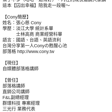
這本【囚出幸福】陪我走一段喔～
【Cony簡歷】
姓名：張心慈 Cony
學歷：淡江大學 統計系畢
士林高商 商業經營科畢
語言：國語、台語、英語流利
台灣分享第一人Conyの甦醒心池
部落格 http://www.cony.tw
【現任】
自媒體部落格講師
【曾任】
部落格講師
直銷公司講師
F&L副總經理
群環科技 專案經理
三光行 業務代表