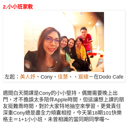
2.小小班家敎
左起：
美人妤
、Cony、
佳慧
、、
宸緯
－在Dodo Cafe
週間白天開課是Cony的小小堅持，偶爾需要晚上出
門，才不擔誤太多陪伴Apple時間，但這讓想上課的朋
友挺難喬時間，對於大家特地抽空來學習，更覺責任
深重Cony總是盡全力傾囊相授，今天第18期101快樂
格主＝1+1小小班，未曾相識的當同期同學囉～