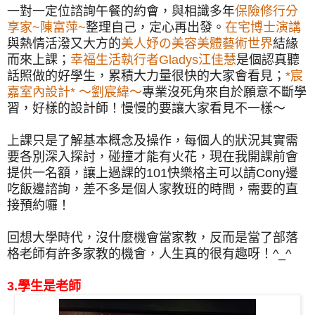
一對一定位諮詢午餐的約會，與相識多年
保險修行分
享家~陳富萍~
整理自己，定心再出發。
在宅博士演講
與熱情活潑又大方的
美人妤の美容美體藝術世界
結緣
而來上課；
幸福生活執行者Gladys江佳慧
是個認真聽
話照做的好學生，累積大力量很快的大家會看見；
*宸
嘉室內設計* ～劉宸緯～
專業沒死角來自於願意不斷學
習，好樣的設計師！慢慢的要讓大家看見不一樣～
上課只是了解基本概念及操作，每個人的狀況其實需
要各別深入探討，碰撞才能有火花，現在我開課前會
提供一名額，讓上過課的101快樂格主可以請Cony邊
吃飯邊諮詢，差不多是個人家教班的時間，需要的直
接預約囉！
回想大學時代，沒什麼機會當家教，反而是當了部落
格老師有許多家教的機會，人生真的很有趣呀！^_^
3.學生是老師