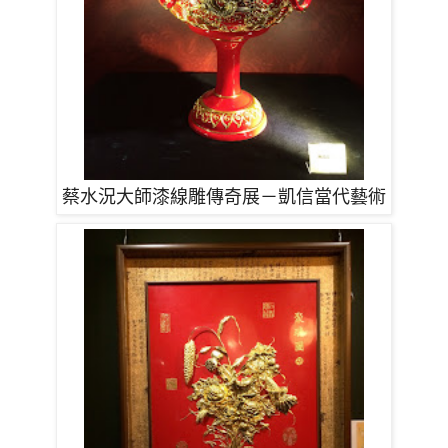
蔡水況大師漆線雕傳奇展－凱信當代藝術