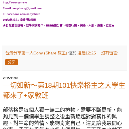
http://www.cony.tw
E-mail:conychang@gmail.com
FB:facebook.com/conyshare
101快樂格主
/ 幸福行動教練
★自媒體
部落格、教學演講
寫作
、BNI長佑分會、
社群行銷、網路、人脈、更生、監獄★
台灣分享第一人Cony (Share 教主)
位於
凌晨12:25
沒有留言:
分享
2015/11/18
一切如新～第18期101快樂格主之大學生
都來了+家敎班
部落格是每個人獨一無二的禮物，需要不斷更新，能
夠見到一個個學生調整之後重新燃起對對寫作的興
趣、對生命的熱情、能夠肯定自己，這是讓我最開心