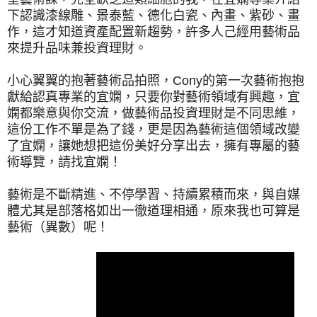
下認識漆線雕、景泰藍、德化白瓷、內畫、紫砂、畫
作，這才知道資產配置新趨勢，許多人己經用藝術品
來提升品味兼投資理財。
小心翼翼的抱著藝術品拍照，Cony的第一次藝術抱抱
獻給認真專業的宜嫻，只要你對藝術領域有興趣，宜
嫻都樂意與你交流，做藝術品投資理財是不同思維，
這份工作不單是為了錢，更是因為藝術這個領域改變
了宜嫻，讓她想把這份美好分享出去，擁有專屬的藝
術導覽，請找宜嫻！
藝術是不斷精進、不停學習、持續累積而來，與自媒
體尤其是部落格如出一徹道理相通，原來我也可算是
藝術（異數）呢！