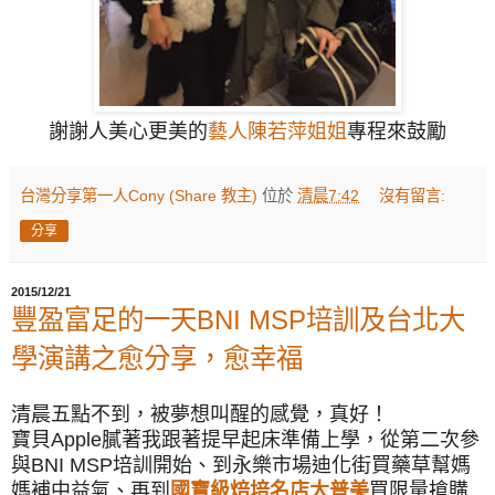
謝謝人美心更美的
藝人陳若萍姐姐
專程來鼓勵
台灣分享第一人Cony (Share 教主)
位於
清晨7:42
沒有留言:
分享
2015/12/21
豐盈富足的一天BNI MSP培訓及台北大
學演講之愈分享，愈幸福
清晨五點
不到
，被夢想叫醒的感覺，真好！
寶貝Apple膩著我跟著提早起床準備上學，從第二次參
與BNI MSP培訓開始、到永樂市場迪化街買藥草幫媽
媽補中益氣、再到
國寶級焙培名店大普美
買限量搶購