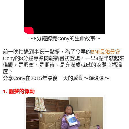
～8分鐘聽完Cony的生命故事～
前一晚忙錄到半夜一點多，為了今早的
BNI長佑分會
Cony的8分鐘專業簡報新書初登場，一早4點半就起來
備戰，是興奮、是期待、是充滿成就感的滾燙幸福溫
度。
分享Cony在2015年最後一天的感動～燒滾滾～
1. 圓夢的悸動