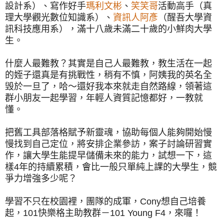
設計系）、寫作好手
瑪利文彬
、
笑笑哥
活動高手（真
理大學觀光數位知識系）、
資訊人
阿彥
（醒吾大學資
訊科技應用系），滿十八歲未滿二十歲的小鮮肉大學
生。
什麼人最難教？其實是自己人最難教，教生活在一起
的姪子還真是有挑戰性，稍有不慎，阿姨我的英名全
毁於一旦了，哈～還好我本來就走自然路線，領著這
群小朋友一起學習，年輕人資質記憶都好，一教就
懂。
把舊工具部落格賦予新靈魂，協助每個人能夠開始慢
慢找到自己定位，將安排企業參訪，案子討論研習實
作，讓大學生能提早儲備未來的能力，試想一下，這
樣4年的持續累積，會比一般只單純上課的大學生，競
爭力增強多少呢？
學習不只在校園裡，團隊的成軍，Cony想自己培養
起，101快樂格主助教群－101 Young F4，來囉！