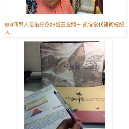
BNI商聚人長佑分會25號王宜嫻－ 凱信當代藝術經紀
人