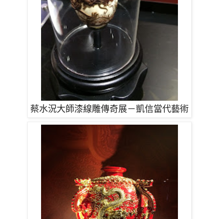
蔡水況大師漆線雕傳奇展－凱信當代藝術