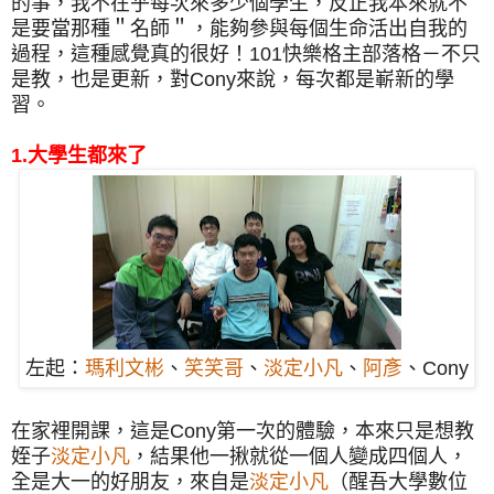
的事，我不在乎每次來多少個學生，反正我本來就不
是要當那種＂名師＂，能夠參與每個生命活出自我的
過程，這種感覺真的很好！101快樂格主部落格－不只
是教，也是更新，對Cony來說，每次都是嶄新的學
習。
1.大學生都來了
左起：
瑪利文彬
、
笑笑哥
、
淡定小凡
、
阿彥
、Cony
在家裡開課，這是Cony第一次的體驗，本來只是想教
姪子
淡定小凡
，結果他一揪就從一個人變成四個人，
全是大一的好朋友，來自是
淡定小凡
（醒吾大學數位