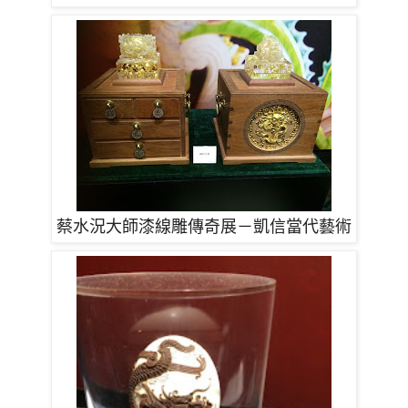
蔡水況大師漆線雕傳奇展－凱信當代藝術