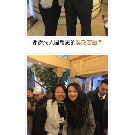
謝謝來人間報恩的
吳政宏顧問