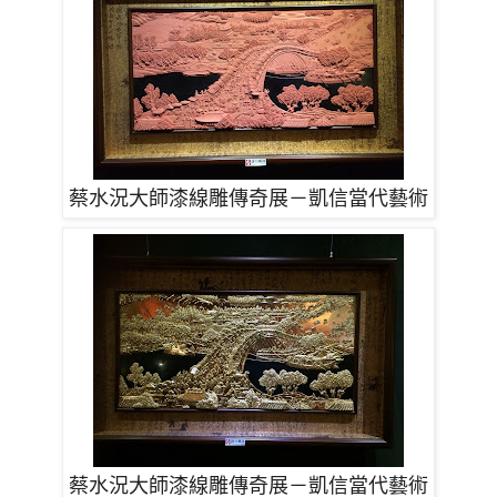
蔡水況大師漆線雕傳奇展－凱信當代藝術
蔡水況大師漆線雕傳奇展－凱信當代藝術