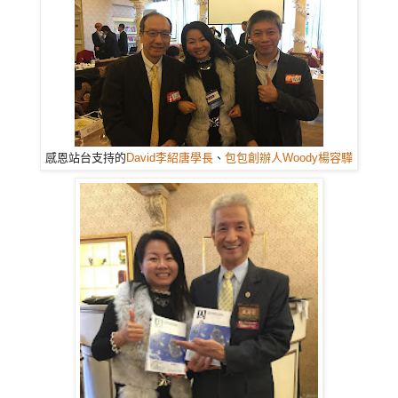
感恩站台支持的
David李紹唐學長
、
包包創辦人Woody楊容驊