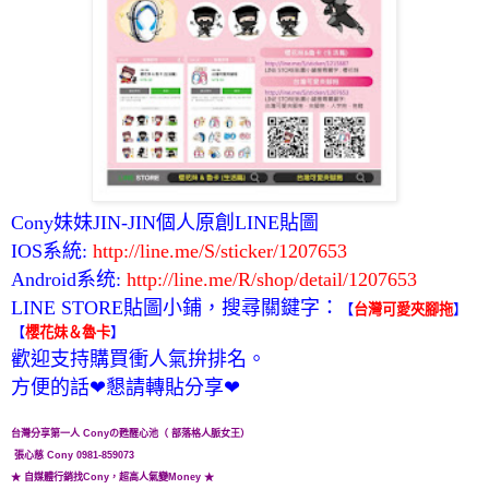
Cony妹妹JIN-JIN個人原創LINE貼圖
IOS系統:
http://line.me/S/sticker/1207653
Android系统:
http://line.me/R/shop/detail/1207653
LINE STORE貼圖小鋪，搜尋關鍵字：
【
台灣可愛夾腳拖
】
【
櫻花妹＆魯卡
】
歡迎支持購買衝人氣拚排名。
方便的話❤懇請轉貼分享❤
台灣分享第一人 Cony
の甦醒心池
（ 部落格人脈女王）
張心慈 Cony 0981-859073
★ 自媒體行銷找Cony，超高人氣變Money ★