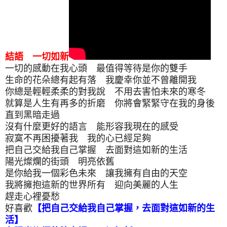
結語 一切如新
一切的感動在我心頭 最值得等待是你的雙手
生命的花朵總有起有落 我慶幸你並不曾離開我
你總是輕輕柔柔的對我說 不用去害怕未來的寒冬
就算是人生有再多的折磨 你將會緊緊守在我的身後
直到黑暗走過
沒有什麼更好的語言 能形容我現在的感受
寂寞不再困擾著我 我的心已經足夠
把自己交給我自己掌握 去面對這如新的生活
陽光燦爛的街頭 明亮依舊
是你給我一個彩色未來 讓我擁有自由的天空
我將擁抱這新的世界所有 迎向美麗的人生
趕走心裡憂愁
好喜歡
【把自己交給我自己掌握，去面對這如新的生
活】