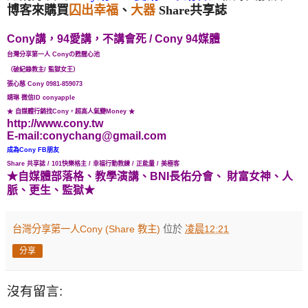
博客來購買
囚出幸福
、
大器
Share共享誌
Cony講，94愛講，不講會死 /
Cony 94媒體
台灣分享第一人 Cony
の甦醒心池
（破紀錄教主/ 監獄女王）
張心慈 Cony 0981-859073
靖琳 微信ID conyapple
★ 自媒體行銷找Cony，超高人氣變Money ★
http://www.cony.tw
E-mail:conychang@gmail.com
成為Cony FB朋友
Share 共享誌 /
101快樂格主
/ 幸福行動教練 / 正能量 / 美極客
★自媒體
部落格、教學演講
、BNI長佑分會、
財富女神
、人
脈、更生、監獄★
台灣分享第一人Cony (Share 教主)
位於
凌晨12:21
分享
沒有留言: