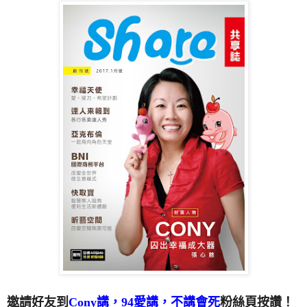
邀請好友到
Cony講，94愛講，不講會死
粉絲頁按讚！