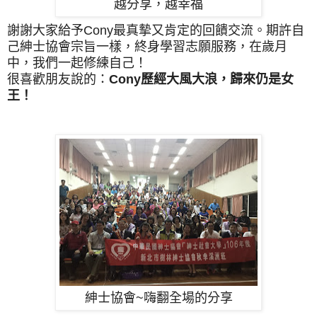
越分享，越幸福
謝謝大家給予Cony最真摰
又肯定的回饋
交流。期許自
己紳士協會宗旨一樣，
終身學習志願服務，在歲月
中，我們一起修練自己！
很喜歡朋友說的：
Cony歷經大風大浪，歸來仍是女
王！
紳士協會~嗨翻全場的分享