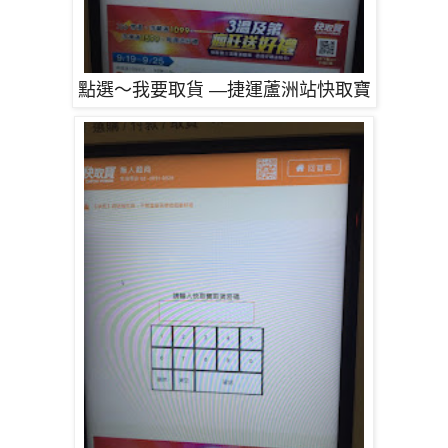
點選～我要取貨
—捷運蘆洲站快取寶