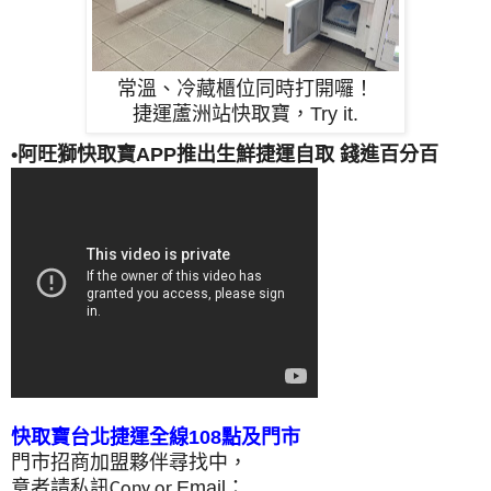
常溫、冷藏櫃位同時打開囉！
捷運蘆洲站快取寶，Try it.
•阿旺獅
快取寶
APP推出生鮮捷運自取 錢進百分百
快取寶台北捷運全線108點及門市
門市招商加盟夥伴尋找中，
意者請
私訊
Email：
Cony or