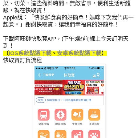
菜、切菜，這些備料時間，無敵省事，便利生活新體
驗，就在快取寶！
Apple說：「快煮鮮食真的好簡單！媽咪下次我們再一
起煮。」
謝謝快取寶，讓我們幸福真的好簡單！
下載阿旺獅快取寶APP，(
下午3點前)
線上今天訂明天
到！
（
IOS系統點選下載
、
安卓系統點選下載
）
快取寶訂貨流程