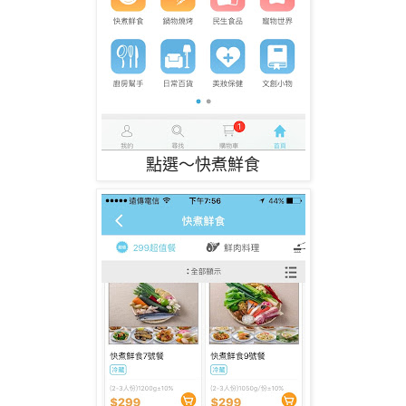
點選～快煮鮮食