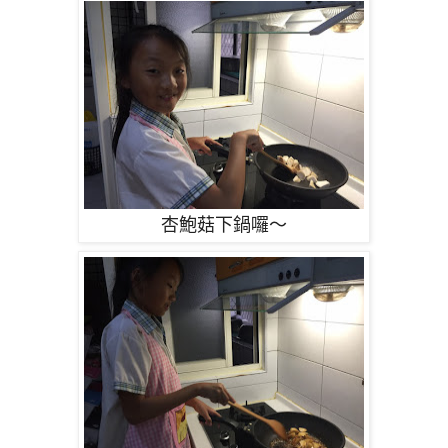
杏鮑菇下鍋囉～