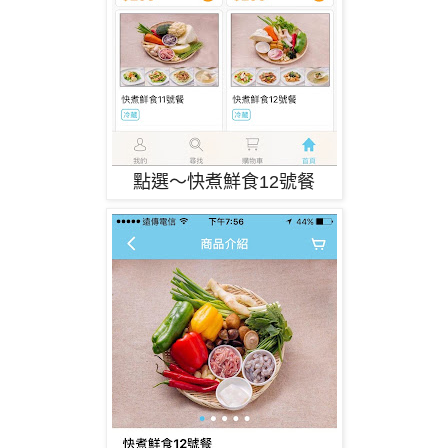
點選～快煮鮮食12號餐