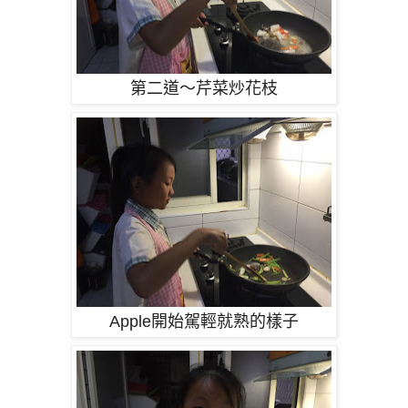
第二道～芹菜炒花枝
Apple開始駕
輕就熟的樣子