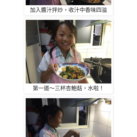
加入醬汁拌炒，收汁中香味四溢
第一道～三杯杏鮑菇，水啦！