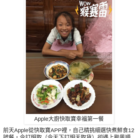
Apple大廚快取寶幸福第一餐
前天Apple從快取寶APP裡，自己精挑細選快煮鮮食12
號餐，今訂明取（今天下訂明天取貨）卻遇上颱風順