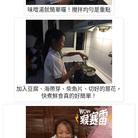
味噌湯就簡單囉！攪拌均勻是重點
加入豆腐、海帶芽、柴魚片、切好的蒽花，
快煮鮮食真的好簡單！