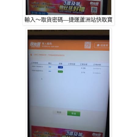
輸入～取貨密碼
—捷運蘆洲站快取寶