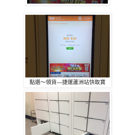
點選～領貨—捷運蘆洲站快取寶