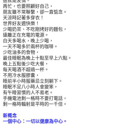
這就是友情。
再忙，也要照顧好自己，
朋友雖不常聯繫，卻一直惦念。
天涼時記著多穿衣！
世界好友週快樂！
少喝奶茶、不吃剛烤好的麵包，
遠離正在充電的電源。
白天多喝水，晚上少喝，
一天不喝多於兩杯的咖啡。
少吃油多的食物，
最佳睡眠為晚上十點至早上六點。
晚上五點後少吃大餐，
每天喝酒不超過一杯。
不用冷水服膠囊，
睡前半小時服藥忌立刻躺下。
睡眠不足八小時人會變笨，
有午睡習慣的人不易老。
手機電池剩一格時不要打電話，
剩一格時輻射是平時的一千倍。
新概念
一個中心：一切以健康為中心。