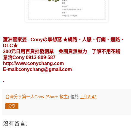
蘆洲管家婆 - Conyの享想窩 ★網路、人脈、行銷、通路、
DLC★
300元日用百貨批發創業 免囤貨無壓力 了解不用花錢
意洽Cony 0913-809-587
http://www.conychang.com
E-mail:conychang@gmail.com
.
台灣分享第一人Cony (Share 教主)
位於
上午8:42
分享
沒有留言: