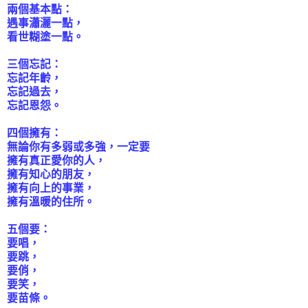
兩個基本點：
遇事瀟灑一點，
看世糊塗一點。
三個忘記：
忘記年齡，
忘記過去，
忘記恩怨。
四個擁有：
無論你有多弱或多強，一定要
擁有真正愛你的人，
擁有知心的朋友，
擁有向上的事業，
擁有溫暖的住所。
五個要：
要唱，
要跳，
要俏，
要笑，
要苗條。