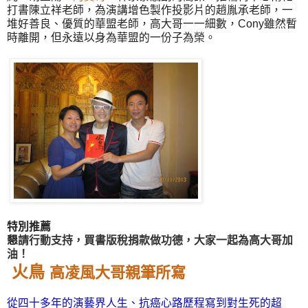
打書
陳立祥
老師，為演講增色製作投影片的
趙胤承
老師，一
堆好善良、優質的
華盟
老師，高大哥一一細數，
Cony
雖然暫
時離開，但永遠以身為華盟的一份子為榮。
特別推薦
懇
請行動支持，買書版稅捐款做功德，大家一起為高大哥加
油！
火鳥
高凌風大哥親筆所寫
從四十多年的演藝界人生、抗癌心路歷程寫到對生死的超