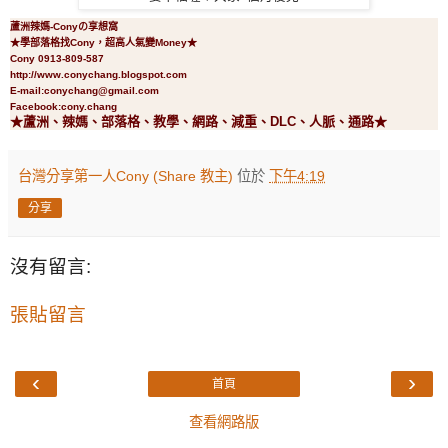
蘆洲辣媽-Conyの享想窩
★學部落格找Cony，超高人氣變Money★
Cony 0913-809-587
http://www.conychang.blogspot.com
E-mail:conychang@gmail.com
Facebook:cony.chang
★蘆洲、辣媽、部落格、教學、網路、減重、DLC、人脈、通路★
台灣分享第一人Cony (Share 教主)
位於
下午4:19
分享
沒有留言:
張貼留言
‹
›
首頁
查看網路版