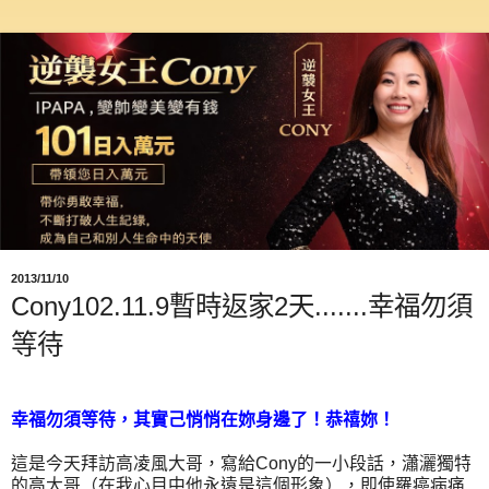
2013/11/10
Cony102.11.9暫時返家2天.......幸福勿須
等待
幸福勿須等待，其實己悄悄在妳身邊了！恭禧妳！
這是今天拜訪高凌風大哥，寫給
Cony
的一小段話，瀟灑獨特
的高大哥（在我心目中他永遠是這個形象），即使羅癌病痛