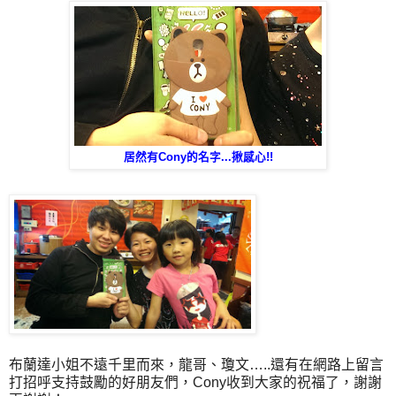
居然有Cony的名字...揪感心!!
布蘭達小姐不遠千里而來，龍哥、瓊文
…..
還有在網路上留言
打招呼支持鼓勵的好朋友們，
Cony
收到大家的祝福了，謝謝