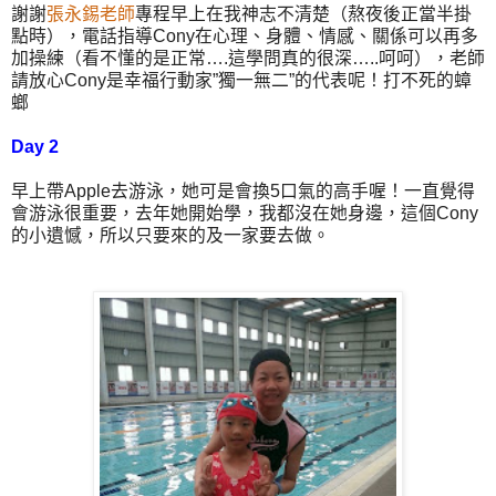
謝謝
張永錫
老師
專程早上在我神志不清楚（熬夜後正當半掛
點時），電話指導
Cony
在心理、身體、情感、關係可以再多
加操練（看不懂的是正常
….
這學問真的很深
…..
呵呵），老師
請放心
Cony
是幸福行動家
”
獨一無二
”
的代表呢！打不死的蟑
螂
Day 2
早上帶
Apple
去游泳，她可是會換
5
口氣的高手喔！一直覺得
會游泳很重要，去年她開始學，我都沒在她身邊，這個
Cony
的小遺憾，所以只要來的及一家要去做。