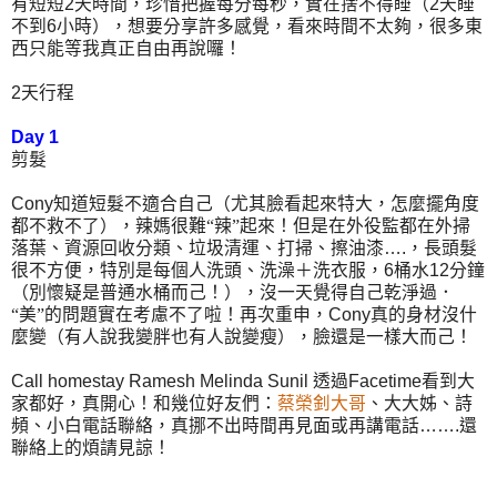
有短短
2
天時間，珍惜把握每分每秒，實在捨不得睡（
2
天睡
不到
6
小時），想要分享許多感覺，看來時間不太夠，很多東
西只能等我真正自由再說囉！
2
天行程
Day 1
剪髮
Cony
知道短髮不適合自己（尤其臉看起來特大，怎麼擺角度
都不救不了），辣媽很難“辣”起來！但是在外役監都在外掃
落葉、資源回收分類、垃圾清運、打掃、擦油漆
….
，長頭髮
很不方便，特別是每個人洗頭、洗澡＋洗衣服，
6
桶水
12
分鐘
（別懷疑是普通水桶而己！），沒一天覺得自己乾淨過．
“美”的問題實在考慮不了啦！再次重申，
Cony
真的身材沒什
麼變（有人說我變胖也有人說變瘦），臉還是一樣大而己！
Call homestay Ramesh Melinda Sunil
透過
Facetime
看到大
家都好，真開心！和幾位好友們：
蔡榮釗大哥
、大大姊、詩
頻、小白電話聯絡，真挪不出時間再見面或再講電話
…….
還
聯絡上的煩請見諒！