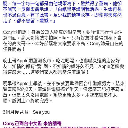
脫，每一字每一句都是由他親筆寫下，雖然得了重病，他卻
不喊苦，反倒樂觀地說：「白紙黑字證明我活過，生命再長
也不過百歲，有了此書，至少我的精神永存，即使哪天突然
走了，都不會留下遺憾。」
Cony悄悄話：身為公眾人物真的很辛苦，要謹慎言行也要注
意門面，高大哥換裝才拍照。呵～只有好友才看得到私下自
在的高大哥～～幸好部落格大家要求不高，
Cony
總是自在的
任性而為！
晚上帶
Apple
迺蘆洲夜市，吃吃喝喝，也嚇嚇久違的店家好
友，知情的都有“驚”到，不知情的說好久不見，
Apple
怎麼變
得這麼大
……
連我們家人都常常這麼說呢！
明早帶
Apple
上學後，差不多就要準備回台中繼續努力，結束
豐富精彩的
2
天，麻煩是電腦搞老半天，沒怎麼忘記打字寫文
章，但是太久沒用電腦，系統更新太多，用起來總是不太
順，感謝上帝終於完成。
3
個月後見囉
Se
e you
Cony己到台中女監 來信請寄