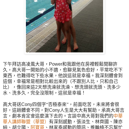
下午拜訪高凌風大哥，
Power
和我跟他在房裡輕鬆閒聊許
久，高大哥一開始的小不適，愈聊見氣色愈好，平常吃不下
東西，也難得吃下些水果，他說這就是幸福。我深刻體會到
這個，幸福常是相對比較出來的（不跟別人比，只和自己
比），像回來這
2
天想洗澡就洗澡、想洗頭就洗頭、洗多少
水、洗多久，完全沒限制，這就是幸福！
高大哥送
Cony
四個字“否極泰來”，前面吃苦，未來將會很
好，這趟體會不同，對
Cony
人生是大大有幫助，承高大哥吉
言，劇本肯定會這麼演下去的。言談中高大哥對我們的
中華
華人講師聯盟（
華盟）
有深刻感動，張淡生、林齊國、陳亦
純、胡立陽、
阿寶哥
、林家泰感動的簡訊、推輪椅不忘幫忙