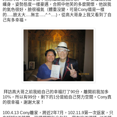
纏身，姿勢態度一樣豪邁，合照中他笑的多麼開懷，他說我
的氣色很好，臉很福氣（體重沒變，可是
Cony
還是一樣
的
…..
臉太大
….
無言
…..^ ^….)
，從高大哥身上我又看到了自
己有多幸福。
拜訪高大哥之前我給自己的幸福打了
90
分，離開前我加多
10%
，所以有
99
分，剩下的
1
分是給自己努力空間。
Cony
真
的很幸福，謝謝大家！
100.4.13 Cony
離家，將近
2
年
7
月，
102.11.9
第一次返家，只