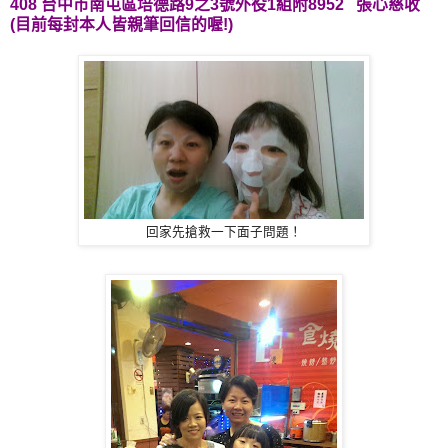
408 台中市南屯區培德路9之3號外役1組附8952
張心慈收
(
目前每封本人皆親筆回信的喔!)
回家先搶救一下面子問題！