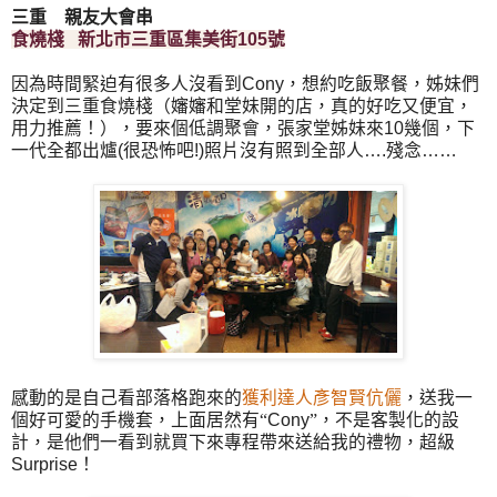
三重 親友大會串
食燒棧
新北市三重區集美街
105
號
因為時間緊迫有很多人沒看到
Cony
，想約吃飯聚餐，姊妹們
決定到三重食燒棧（嬸嬸和堂妹開的店，真的好吃又便宜，
用力推薦！），要來個低調聚會，張家堂姊妹來
10
幾個，下
一代全都出爐
(
很恐怖吧
!)
照片沒有照到全部人
….
殘念
……
感動的是自己看部落格跑來的
獲利達人彥智賢伉儷
，送我一
個好可愛的手機套，上面居然有“
Cony
”，不是客製化的設
計，是他們一看到就買下來專程帶來送給我的禮物，超級
Surprise
！