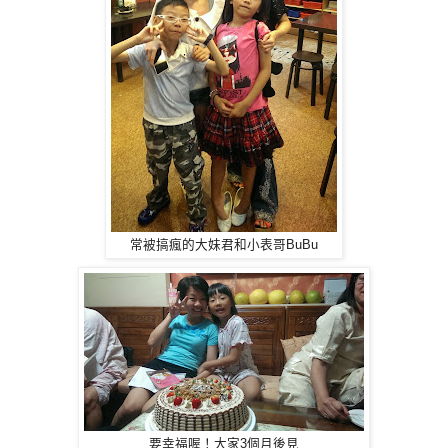
常被搞瘋的大妹君和小表哥BuBu
要幸福喔！大家3個月後見