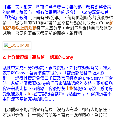
【每一天，都有一些事情將會發生；每段路，都有即將要來
的旅程；每顆心，都有值得期待的成分】，Cony深愛這首
「啟程」歌詞
（下面有MV分享），每每低潮時鼓舞我很多很
多……從今年的7/10參考第11屆幸福行動家到今天，Cony
參
加27場以上的活動
寫下文章分享，看到這些累積自己都深受
感動，只要你要每天都是新的開始，啟程吧！
2. 七分鐘短講＋墓誌銘 －認真的
Cony
感性中完成七分鐘短講，很是挑戰，如何在短短時間，讓大
家了解Cony，著實準備了很久。「辣媽部落格幸福人脈
術」，講得其實是負債三千萬及官司纏身的 Life Story。下台
時，永錫老師握著Cony的手傳來陣陣溫暖的支持，我知道您
會牽著我走接下來的路。會後好友
士彰
擁抱Cony說：感同身
受很被激勵。
Iris
留言說很喜歡Cony熱血分享， 寫到這裏不
由得流下幸福感動的眼淚……
【想愛就不能害怕會有傷痕，沒有人完整，卻有人能信任，
才找到永恆。】一個好的領導人需要－強韌的心、堅持定