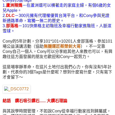
Cony的3個Tags
1.
蘆洲辣媽
－在蘆洲還可以横著走的家庭主婦，有個6歲的女
兒Apple。
2.
DLC
－300元擁有代理權優質台灣平台，和Cony參與見證
新通路革命，寫獨一無二的歷史。
3.
部落格
－101快樂格主初階班及幸福行動家進階班，人脈滾
雪球。
Cony的5年計劃，分享101*101=10201人會部落格、參加101
場公益演講活動（協助
無腿運匠蔡榮釗大哥
），不一定靠
Cony自己一個人，Cony可以分享給其他人來教也可以，有興
趣往這方面發展的朋友也歡迎和Cony一起努力。
這是場寧靜革命，在這片土地付出我們心力，你有沒有5年計
劃，代表你的3個Tags是什麼呢？想到什麼寫什麼，只有寫下
才會留下～
結語 鑽石吸引鑽石...... 大鑽石理論
與其說學時間管理，不如說Cony從幸福行動家找到歸屬感，