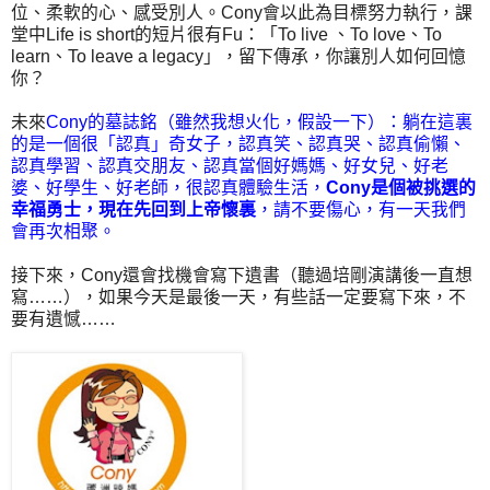
位、柔軟的心、感受別人。Cony會以此為目標努力執行，課
堂中Life is short的短片很有Fu：「To live 、To love、To
learn、To leave a legacy」，留下傳承，你讓別人如何回憶
你？
未來
Cony的墓誌銘（雖然我想火化，假設一下）：躺在這裏
的是一個很「認真」奇女子，認真笑、認真哭、認真偷懶、
認真學習、認真交朋友、認真當個好媽媽、好女兒、好老
婆、好學生、好老師，很認真體驗生活，
Cony是個被挑選的
幸福勇士，現在先回到上帝懷裏
，請不要傷心，有一天我們
會再次相聚。
接下來，Cony還會找機會寫下遺書（聽過培剛演講後一直想
寫……），如果今天是最後一天，有些話一定要寫下來，不
要有遺憾……