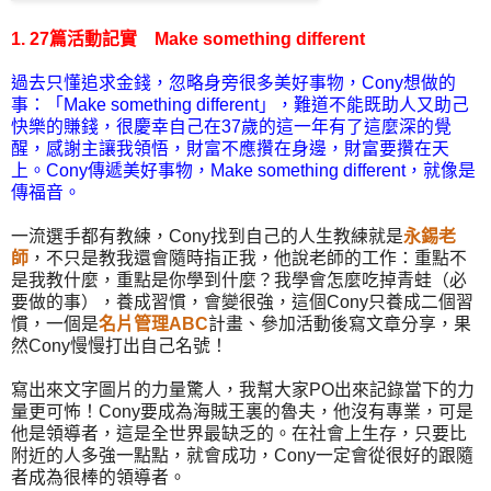
1. 27篇活動記實 Make something different
過去只懂追求金錢，忽略身旁很多美好事物，Cony想做的
事：「Make something different」，難道不能既助人又助己
快樂的賺錢，很慶幸自己在37歲的這一年有了這麼深的覺
醒，感謝主讓我領悟，財富不應攢在身邊，財富要攢在天
上。Cony傳遞美好事物，Make something different，就像是
傳福音。
一流選手都有教練，Cony找到自己的人生教練就是
永錫老
師
，不只是教我還會隨時指正我，他說老師的工作：重點不
是我教什麼，重點是你學到什麼？我學會怎麼吃掉青蛙（必
要做的事），養成習慣，會變很強，這個Cony只養成二個習
慣，一個是
名片管理ABC
計畫、參加活動後寫文章分享，果
然Cony慢慢打出自己名號！
寫出來文字圖片的力量驚人，我幫大家PO出來記錄當下的力
量更可怖！Cony要成為海賊王裏的魯夫，他沒有專業，可是
他是領導者，這是全世界最缺乏的。在社會上生存，只要比
附近的人多強一點點，就會成功，Cony一定會從很好的跟隨
者成為很棒的領導者。