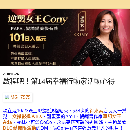
2010/10/24
啟程吧！第14屆幸福行動家活動心得
現在是10/23晚上9點鐘課程結束，來8次的
得來素
店長大一幫
幫、
女攝影達人Iris
、甜蜜蜜的Areil、暢銷書作家
筆記女王
Ada
、雲林小可愛CoCo、永遠笑容可鞠的秀鳯姊，主動拿著
DLC愛無限活動
的DM，讓Cony拍下這張意義非凡的照片！