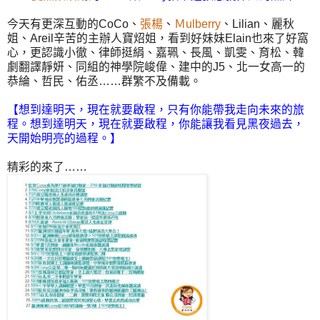
今天有更深互動的CoCo、
張楊
、
Ｍulberry
、Lilian、麗秋
姐、Areil辛苦的主辦人寶炤姐，看到好妹妹Elain也來了好窩
心，更認識小徹、律師挺絹、嘉珮、長風、凱雯、育松、韓
劇翻譯靜妍、同組的神學院峻偉、建中的J5、北一女高一的
恭綸、哲民、佑丞……群繁不及備載。
【想
到達明天，現在就要啟程，只有你能帶我走向未來的旅
程。想到達明天，現在就要啟程，你能讓我看見黑夜過去，
天開始明亮的過程。】
精彩的來了……