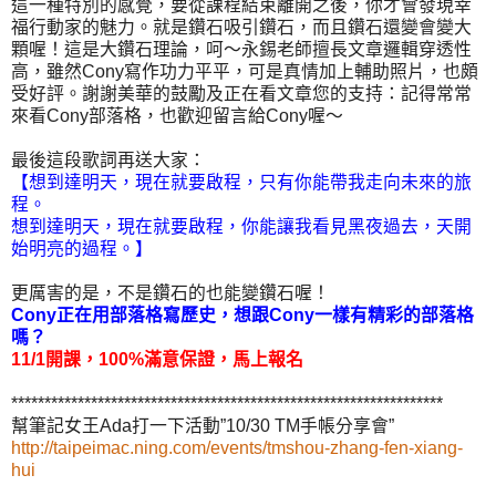
這一種特別的感覺，要從課程結束離開之後，你才會發現幸
福行動家的魅力。就是鑽石吸引鑽石，而且鑽石還變會變大
顆喔！這是大鑽石理論，呵～永錫老師擅長文章邏輯穿透性
高，雖然Cony寫作功力平平，可是真情加上輔助照片，也頗
受好評。謝謝美華的鼓勵及正在看文章您的支持：記得常常
來看Cony部落格，也歡迎留言給Cony喔～
最後這段歌詞再送大家：
【想到達明天，現在就要啟程，只有你能帶我走向未來的旅
程。
想到達明天，現在就要啟程，你能讓我看見黑夜過去，天開
始明亮的過程。】
更厲害的是，不是鑽石的也能變鑽石喔！
Cony正在用部落格寫歷史，想跟Cony一樣有精彩的部落格
嗎？
11/1開課，100%滿意保證，馬上報名
*****************************************************************
幫筆記女王Ada打一下活動”10/30 TM手帳分享會”
http://taipeimac.ning.com/events/tmshou-zhang-fen-xiang-
hui