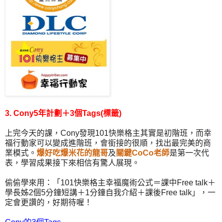
3. Cony5年計劃＋3個Tags(標籤)
上完今天的課，Cony發現101快樂格主其實是初階班，而幸
福行動家可以變成進階班，會銜接的很順，找出最完美的商
業模式。
爆好吃爆米花的龍哥
及
關鍵CoCo老師
是第一次代
表，學習成果接下來相信有驚人展現。
偷偷學來用：「101快樂格主幸福魔術公式＝課中Free talk＋
學長姊2個5分鐘短講＋1分鐘自我介紹＋課後Free talk」，一
定會更讚的，好期待喔！