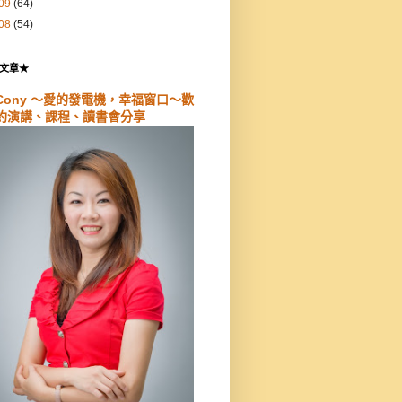
09
(64)
08
(54)
文章★
Cony ～愛的發電機，幸福窗口～歡
約演講、課程、讀書會分享