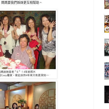
，媽媽要我們姊妹更互相幫助。
媽媽說她是老＂6＂！4年前照片
Cony離家，彼此扶持4年來只有更深刻~~