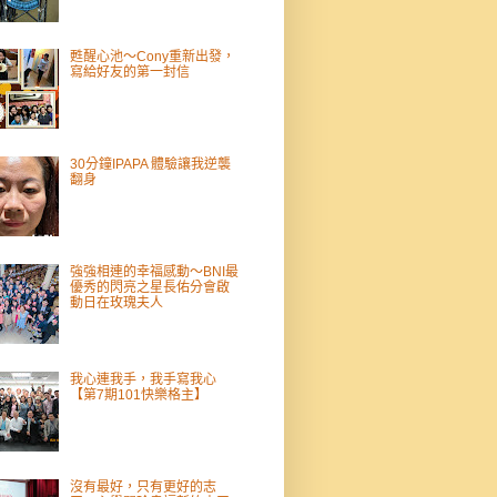
甦醒心池～Cony重新出發，
寫給好友的第一封信
30分鐘IPAPA 體驗讓我逆襲
翻身
強強相連的幸福感動～BNI最
優秀的閃亮之星長佑分會啟
動日在玫瑰夫人
我心連我手，我手寫我心
【第7期101快樂格主】
沒有最好，只有更好的志