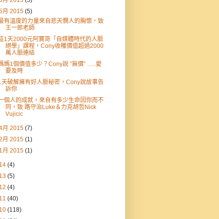
6月 2015
(5)
5月 2015
(5)
最有溫度的力量來自悲天憫人的胸懷，致
王一郎老師
這1天2000元阿寶哥「自媒體時代的人脈
絕學」課程，Cony收穫價值超過2000
萬人脈連結
媽媽1個價值多少？Cony說 ”無價” …..愛
要及時
1天破解擁有好人脈秘密，Cony說故事告
訴你
一個人的成就，來自有多少生命因你而不
同，致 路守治Luke＆力克胡哲Nick
Vujicic
4月 2015
(7)
2月 2015
(1)
1月 2015
(1)
14
(4)
13
(5)
12
(4)
11
(40)
10
(118)