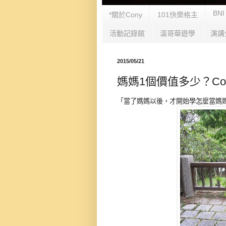
BNI
*關於Cony
101快樂格主
活動記錄館
溫哥華遊學
演講
2015/05/21
媽媽1個價值多少？Con
「當了媽媽以後，才開始學怎麼當媽