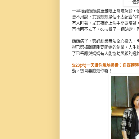
一個
一早接到媽媽嚴重暈眩上醫院急診，懷
更不用說，其實媽媽是個不太配合的
有人盯著，尤其夜間上洗手間要陪著
再也回不去了，
做了一個決定，
Cony
媽媽病了，勢必創業無法全心投入、
得已選擇離開剛要開始的創業，人生
了已答應與媽媽有人能協助照顧的邀
5/23(六)一天讓你脫胎換骨：自媒體
動，寶哥要麻煩你囉！