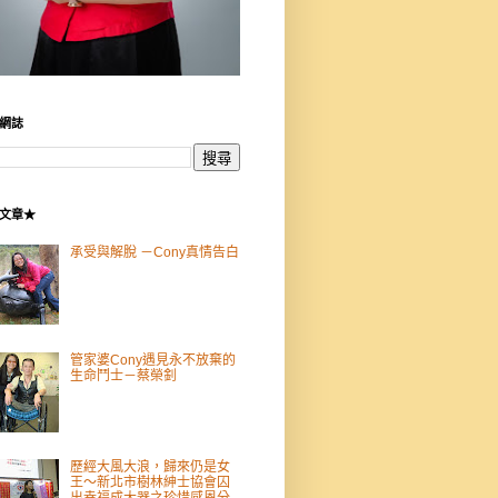
網誌
文章★
承受與解脫 －Cony真情告白
管家婆Cony遇見永不放棄的
生命鬥士－蔡榮釗
歷經大風大浪，歸來仍是女
王～新北市樹林紳士協會囚