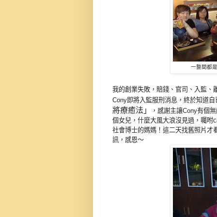
一整間都是
我的創業失敗，賠錢、官司、入監、離
Cony即將入監服刑消息，終於知道
將療癒法」
，感謝主讓Cony有個
個女兒，什麼大風大浪沒見過，囑咐
C
社會博士的媽媽！這二天找舊照片才
訊，感恩～