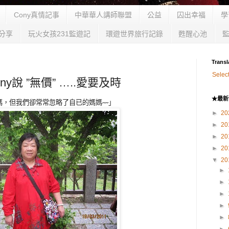
Cony真情記事
中華華人講師聯盟
公益
囚出幸福
學
分享
玩火女孩231監遊記
環遊世界旅行記錄
甦醒心池
Transl
Selec
y說 ”無價” …..愛要及時
★最新
媽，但我們卻常常忽略了自已的媽媽
」
~~
►
20
►
20
►
20
►
20
▼
20
►
►
►
►
►