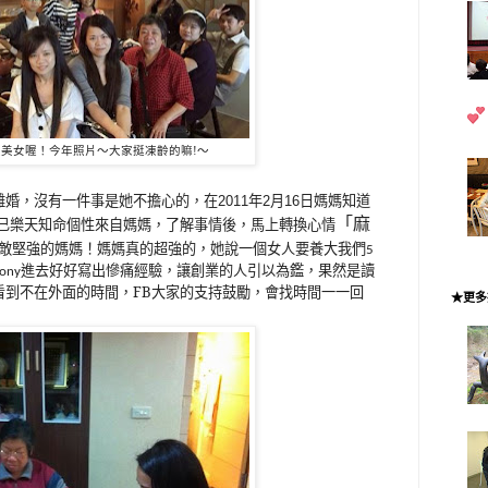
美女喔！今年照片～大家挺凍齡的嘛!～
婚，沒有一件事是她不擔心的，在2011年2月16日媽媽知道
「麻
自已樂天知命個性來自媽媽，了解事情後，馬上轉換心情
媽媽真的超強的，她說一個女人要養大我們
無敵堅強的媽媽！
5
進去好好寫出慘痛經驗，讓創業的人引以為鑑，果然是讀
ony
看到不在外面的時間，FB大家的支持鼓勵，會找時間一一回
★更多