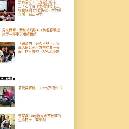
沒有最好，只有更好的志
工，心學習珍幸福新竹志工
聯合組訓 (新竹監獄、新竹看
守所、誠正中學)
馬來西亞、新加坡飛騰101美極客環遊
旅行—鄭宇寰老師義診
「親愛的，好久不見！」與
藝人陳若萍、方岑約會～天
母「門片咖啡」SPA水療趣
推薦文章★
承受與解脫 －Cony真情告白
管家婆Cony遇見永不放棄的
生命鬥士－蔡榮釗