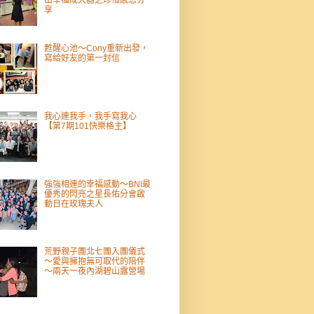
出幸福成大器之珍惜感恩分
享
甦醒心池～Cony重新出發，
寫給好友的第一封信
我心連我手，我手寫我心
【第7期101快樂格主】
強強相連的幸福感動～BNI最
優秀的閃亮之星長佑分會啟
動日在玫瑰夫人
荒野親子團北七團入團儀式
～愛與擁抱無可取代的陪伴
～兩天一夜內湖碧山露營場