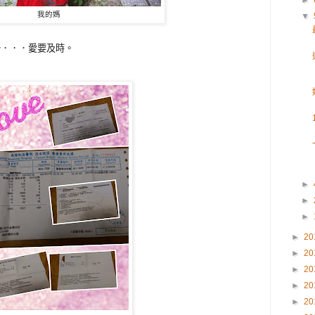
►
我的媽
▼
．．．愛要及時。
y
►
►
►
►
20
►
20
►
20
►
20
►
20