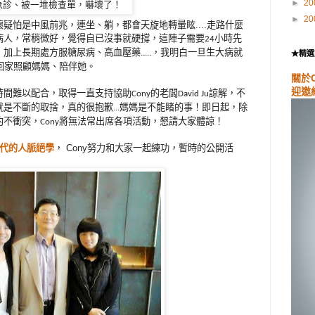
►
20
急診、被一堆檢查單，嚇壞了！
►
20
疑怕是中風前兆，連坐、躺，都會天旋地轉暈眩....走路什麼
，覺得自已沒事就硬撐，這陣子需要
小時先
病人，常稍微好
24
，加上長期處方服糖尿病、高血壓藥
，我明白一旦生大病就
.....
★精選
回家照顧媽媽、陪伴她。
關於
迎邀
時間難以配合，取得一直支持協助
的老闆
諒解，不
Cony
David Ju
就是不斷的取捨，真的很抱歉
媽媽是不能睹的事！即日起，除
...
約不衝突，
將無法常出席各項活動，懇請大家體諒！
Cony
時代的人脈絕學
， Cony努力和大家一起練功，暫時的公開活