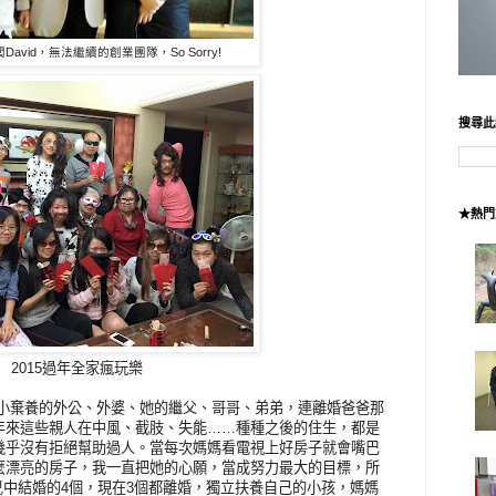
avid，無法繼續的創業團隊，So Sorry!
搜尋此
★熱門
2015過年全家瘋玩樂
小棄養的外公、外婆、她的繼父、哥哥、弟弟，連離婚爸爸那
年來這些親人在中風、截肢、失能……種種之後的住生，都是
幾乎沒有拒絕幫助過人。當每次媽媽看電視上好房子就會嘴巴
麼漂亮的房子，我一直把她的心願，當成努力最大的目標，所
女兒中結婚的4個，現在3個都離婚，獨立扶養自己的小孩，媽媽