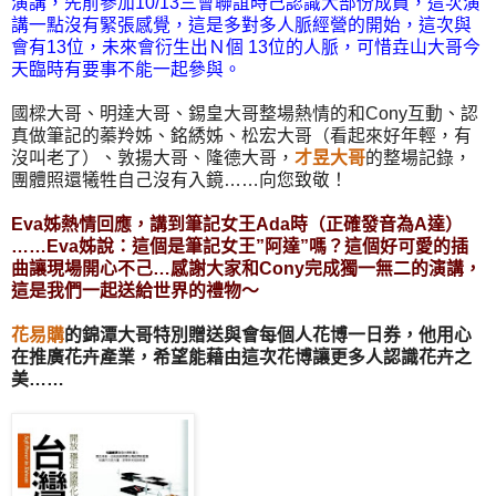
演講，先前參加10/13三會聯誼時己認識大部份成員，這次演
講一點沒有緊張感覺，這是多對多人脈經營的開始，這次與
會有13位，未來會衍生出Ｎ個 13位的人脈，可惜垚山大哥今
天臨時有要事不能一起參與。
國樑大哥、明達大哥、錫皇大哥整場熱情的和Cony互動、認
真做筆記的蓁羚姊、銘綉姊、松宏大哥（看起來好年輕，有
沒叫老了）、敦揚大哥、隆德大哥，
才昱大哥
的整場記錄，
團體照還犧牲自己沒有入鏡……向您致敬！
Eva姊熱情回應，講到筆記女王Ada時（正確發音為A達）
……Eva姊說：這個是筆記女王”阿達”嗎？這個好可愛的插
曲讓現場開心不己…感謝大家和Cony完成獨一無二的演講，
這是我們一起送給世界的禮物～
花易購
的錦潭大哥特別贈送與會每個人花博一日券，他用心
在推廣花卉產業，希望能藉由這次花博讓更多人認識花卉之
美……