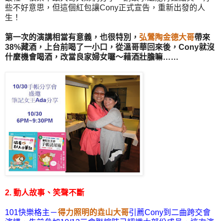
些不好意思，但這個紅包讓Cony正式宣告，重新出發的人
生！
第一次的演講相當有意義，也很特別，
弘鶯陶金德大哥
帶來
38%藏酒，上台前喝了一小口，從溫哥華回來後，Cony就沒
什麼機會喝酒，改當良家婦女囉～藉酒壯膽嘛……
2. 動人故事、笑聲不斷
101快樂格主－
得力照明的垚山大哥
引薦Cony到二曲跨交會