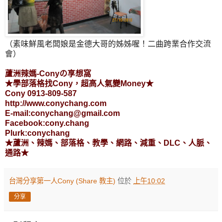
（素味鮮風老闆娘是金德大哥的姊姊喔！二曲跨業合作交流
會）
蘆洲辣媽-Conyの享想窩
★學部落格找Cony，超高人氣變Money★
Cony 0913-809-587
http://www.conychang.com
E-mail:conychang@gmail.com
Facebook:cony.chang
Plurk:conychang
★蘆洲、辣媽、部落格、教學、網路、減重、DLC、人脈、
通路★
台灣分享第一人Cony (Share 教主)
位於
上午10:02
分享