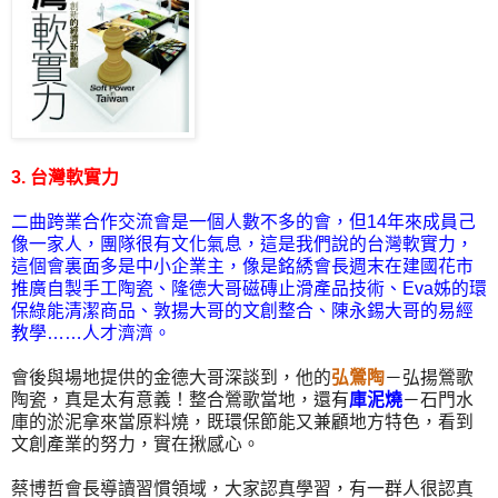
3. 台灣軟實力
二曲跨業合作交流會是一個人數不多的會，但14年來成員己
像一家人，團隊很有文化氣息，這是我們說的台灣軟實力，
這個會裏面多是中小企業主，像是銘綉會長週末在建國花市
推廣自製手工陶瓷、隆德大哥磁磚止滑產品技術、Eva姊的環
保綠能清潔商品、敦揚大哥的文創整合、陳永錫大哥的易經
教學……人才濟濟。
會後與場地提供的金德大哥深談到，他的
弘鶯陶
－弘揚鶯歌
陶瓷，真是太有意義！整合鶯歌當地，還有
庫泥燒
－石門水
庫的淤泥拿來當原料燒，既環保節能又兼顧地方特色，看到
文創產業的努力，實在揪感心。
蔡博哲會長導讀習慣領域，大家認真學習，有一群人很認真