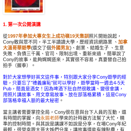
1. 第一次公開演講
從
1997年參加大專女生上成功嶺19天集訓
照片開始說起，
Cony敢與眾不同，半工半讀讀大學，歷經資訊網路業 、
加拿
大溫哥華遊學
(還交了個
外國男友
)、創業、結婚生子 、生意
失敗、負債三千萬、官司、限制出境、重新來過 ，簡單說了
Cony的故事，能夠娓娓道來，其實很不容易，真要替自己拍
拍手（握拳）。
對於大家想學好英文這件事，特別跟大家分享Cony遊學的經
驗，只要忘了”禮義廉恥”就可以學好，遊學當時一週去4-5天
Pub，簡直是酒女！因為啤酒下肚自然很敢講、變很會講，
用照片講故事、用文章寫故事、放在部落格累積，這是Cony
部落格幸福人脈的最大秘密
。
當主講者需要掌控全局，Cony很在意與台下人員的互動，還
有時間的掌握，向
永錫老師
學來的計時器方法幫了大忙，精
準的控制時間。與其說是講課不如說是分享，在場Cony年紀
最輕，很榮幸跟大哥大姊們分享，講故事還能有鐘點費，有