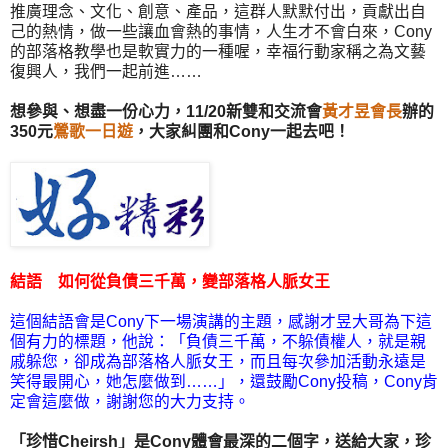
推廣理念、文化、創意、產品，這群人默默付出，貢獻出自
己的熱情，做一些讓血會熱的事情，人生才不會白來，Cony
的部落格教學也是軟實力的一種喔，幸福行動家稱之為文藝
復興人，我們一起前進……
想參與、想盡一份心力，11/20新雙和交流會
黃才昱會長
辦的
350元
鶯歌一日遊
，大家糾團和Cony一起去吧！
結語
如何從負債三千萬，變部落格人脈女王
這個結語會是Cony下一場演講的主題，感謝才昱大哥為下這
個有力的標題，他說：「負債三千萬，不躲債權人，就是親
戚躲您，卻成為部落格人脈女王，而且每次參加活動永遠是
笑得最開心，她怎麼做到……」，還鼓勵Cony投稿，Cony肯
定會這麼做，謝謝您的大力支持。
「珍惜Cheirsh」是Cony體會最深的二個字，送給大家，珍