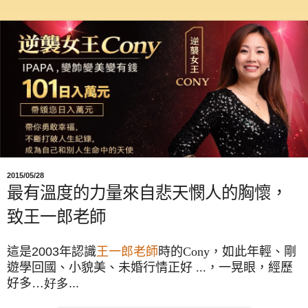
2015/05/28
最有溫度的力量來自悲天憫人的胸懷，
致王一郎老師
這是
2003
年
認識
王一郎老師
時的Cony
，
如此年輕、剛
遊學回國、小貌美、未婚行情正好 ...，
一晃眼，經歷
好多
…好多...