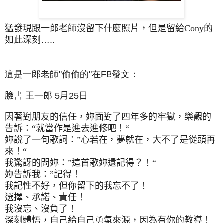
猛發現跟一郎老師沒留下什麼照片，但是留給Cony的
如此深刻
…..
這是一郎老師"偷偷的"在FB發文：
臉書
王一郎
5
月
25
日
因著對朋友的信任，妳面對了四年多的牢獄，樂觀的
告訴：“就當作是進去進修吧！“
妳說了一句歌詞：”心若在，夢就在，大不了是從頭再
來！“
我驚訝的問妳：”這首歌妳還記得？！“
妳告訴我：”記得！
我記性不好，但你留下的我忘不了！
選擇、承諾、責任！
我沒忘、沒負了！
深刻體悟，自己給自己勇氣來源，因為有你的教導！