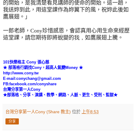
的開始，是我清楚看見講師的使命的開始。
這一趟，
我送妳到此，用這堂課作為妳翼下的風，祝妳此後如
鷹展翅。
」
一郎老師，Cony
珍惜感恩，
會認真用心用生命來經歷
這堂課，請您期待
即將
蛻變的
我，
如鷹展翅上騰。
101
快樂格主
Cony
張心慈
★
部落格行銷找
Cony
，超高人氣變
Money
★
http://www.cony.tw
E-mail:conychang@gmail.com
FB:facebook.com/conyshare
台灣分享第一人
Cony
★部落格、分享、演講、教學、網路、人脈、更生、受刑、監獄★
台灣分享第一人Cony (Share 教主)
位於
上午8:53
分享