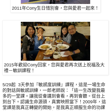
2011年Cony生日惜別會，您與愛君一起來！
2015年歡迎Cony回家，您與愛君再次送上祝福及大
禮－敏訓課程！
5/29
起
3
天參加『敏感度訓練』課程，這是一場生命
的對話與敏感訓練，一郎老師說：
「
這一生改變我最
多的一堂課。
讓我從會講到會看，再到會聽。從台上
到台下。
認識生命源頭，
真實映照當下！
2009
年，這
堂課是我真正轉變的開始，是我真正順服生命的功課