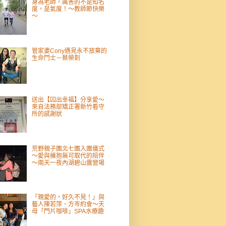
身為老師，厲害的不是知名
度，是氣度！～教師節快樂
～
管家婆Cony遇見永不放棄的
生命鬥士－蔡榮釗
送出【囚出幸福】分享愛～
來自法務部矯正署新竹看守
所的感謝狀
荒野親子團北七團入團儀式
～愛與擁抱無可取代的陪伴
～兩天一夜內湖碧山露營場
「親愛的，好久不見！」與
藝人陳若萍、方岑約會～天
母「門片咖啡」SPA水療趣