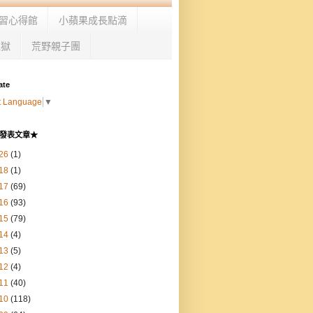
習心得館
小蘋果成長點滴
監獄
荒野親子團
ate
t Language
▼
發表文章★
26
(1)
18
(1)
17
(69)
16
(93)
15
(79)
14
(4)
13
(5)
12
(4)
11
(40)
10
(118)