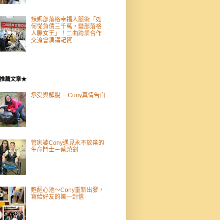
辣媽部落格幸福人脈術「如
何從負債三千萬，變部落格
人脈女王」！二曲跨業合作
交流會演講記實
推薦文章★
承受與解脫 －Cony真情告白
管家婆Cony遇見永不放棄的
生命鬥士－蔡榮釗
甦醒心池～Cony重新出發，
寫給好友的第一封信