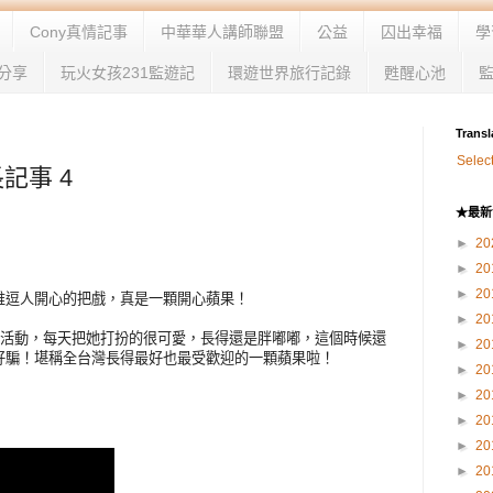
Cony真情記事
中華華人講師聯盟
公益
囚出幸福
學
分享
玩火女孩231監遊記
環遊世界旅行記錄
甦醒心池
Transl
Selec
記事 4
★最新
►
20
►
20
►
20
堆逗人開心的把戲，真是一顆開心蘋果！
►
20
加活動，每天把她打扮的很可愛，長得還是胖嘟嘟，這個時候還
►
20
好騙！堪稱全台灣長得最好也最受歡迎的一顆蘋果啦！
►
20
►
20
►
20
►
20
►
20