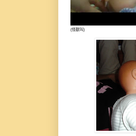
(怪獸叫)