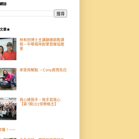
網誌
文章★
林有田博士主講巔峰銷售課
程－中華兩岸創業發展協進
會
承受與解脫 －Cony真情告白
我心連我手，我手寫我心
【第7期101快樂格主】
業囉！~~~