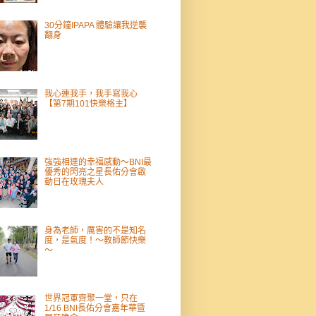
30分鐘IPAPA 體驗讓我逆襲
翻身
我心連我手，我手寫我心
【第7期101快樂格主】
強強相連的幸福感動～BNI最
優秀的閃亮之星長佑分會啟
動日在玫瑰夫人
身為老師，厲害的不是知名
度，是氣度！～教師節快樂
～
世界冠軍齊聚一堂，只在
1/16 BNI長佑分會嘉年華暨