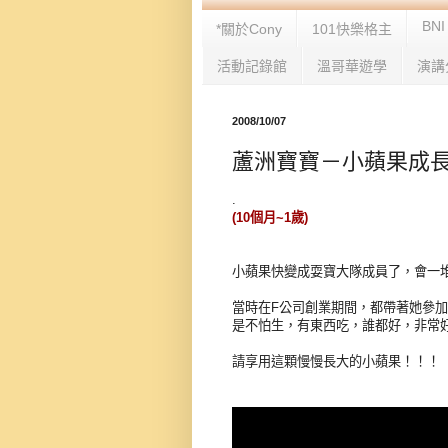
BNI
*關於Cony
101快樂格主
活動記錄館
溫哥華遊學
演講
2008/10/07
蘆洲寶寶－小蘋果成長
.
(10個月~1歲)
小蘋果快變成耍寶大隊成員了，會一
當時在F公司創業期間，都帶著她參
是不怕生，有東西吃，誰都好，非常
請享用這顆慢慢長大的小蘋果！！！