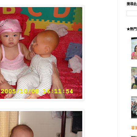
搜尋此
★熱門
畢