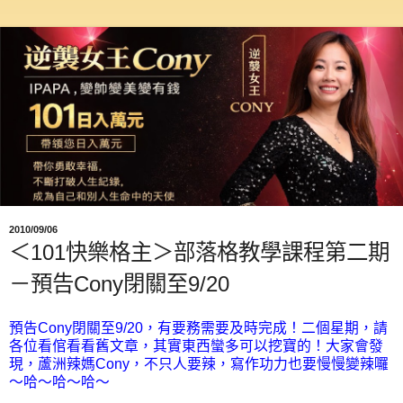
2010/09/06
＜101快樂格主＞部落格教學課程第二期
－預告Cony閉關至9/20
預告Cony閉關至9/20，有要務需要及時完成！二個星期，請
各位看倌看看舊文章，其實東西蠻多可以挖寶的！大家會發
現，蘆洲辣媽Cony，不只人要辣，寫作功力也要慢慢變辣囉
～哈～哈～哈～