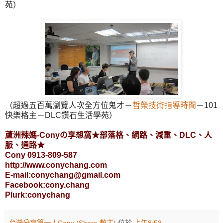
苑）
（超過五百萬瀏覽人次全方位鬼才－
哲榮技術指導時間
－101
快樂格主－DLC鑽石生活學苑）
蘆洲辣媽-Conyの享想窩★部落格、網路、減重、DLC、人
脈、通路★
Cony 0913-809-587
http://www.conychang.com
E-mail:conychang@gmail.com
Facebook:cony.chang
Plurk:conychang
台灣分享第一人Cony (Share 教主)
位於
上午8:53