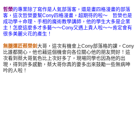
哲榮
的專業除了寫作是人氣部落客，還是畫四格漫畫的部落
客，這次哲榮要幫Cony四格漫畫，超期待的啦～ 哲榮也是
成功學＋命理、手相的魔術教學講師，他的學生大多是企業
主！怎麼這麼多才多藝～～Cony又遇上貴人啦～～肯定會有
很多美麗火花的產生！
無腿運匠蔡榮釗
大哥，這次有機會上Cony部落格的課，Cony
比誰都開心，他也藉這個機會向各位關心他的朋友問好！這
次看到蔡大哥氣色比上次好多了，現場同學也因為他的出
現，得到許多感動，蔡大哥你真的要多出來鼓勵一些無病呻
吟的人啦！