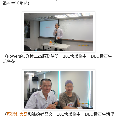
鑽石生活學苑）
（Power的3分鐘工商服務時間－101快樂格主－DLC鑽石生
活學苑）
（
蔡榮釗大哥
和孫媳婦慧文－101快樂格主－DLC鑽石生活學