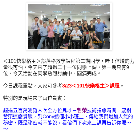
＜101快樂格主＞部落格教學課程第二期同學，哇！倍增的力
量很可怕，今天來了超過二十一位同學上課，第一期只有9
位，今天活動在同學熱烈討論中，圓滿完成。
今日課程重點，大家可參考
8/23＜101快樂格主＞課程
。
特別的是現場來了兩位貴賓：
超過五百萬瀏覽人次全方位鬼才－
哲榮
技術指導時間，感謝
哲榮這麼賞臉，到Cony這個小小班上，傳給我們增加人氣的
秘密，既是秘密就不能說，看倌們下次來上課再告訴你囉～
～