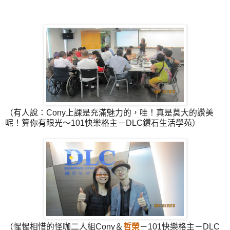
（有人說：Cony上課是充滿魅力的，哇！真是莫大的讚美
呢！算你有眼光～101快樂格主－DLC鑽石生活學苑）
（惺惺相惜的怪咖二人組Cony＆
哲榮
－101快樂格主－DLC