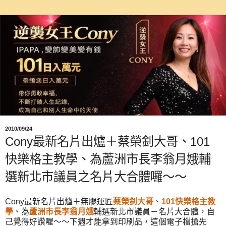
2010/09/24
Cony最新名片出爐＋蔡榮釗大哥、101
快樂格主教學、為蘆洲市長李翁月娥輔
選新北市議員之名片大合體囉～～
Cony最新名片出爐＋無腿運匠
蔡榮釗大哥
、
101快樂格主教
學
、為
蘆洲市長李翁月娥
輔選新北市議員－名片大合體，自
己覺得好讚喔～～下週才能拿到印刷品，這個電子檔搶先