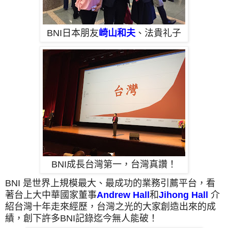
BNI日本朋友
崎山和夫
、法貴礼子
BNI成長台灣第一，台灣真讚！
BNI 是世界上規模最大、最成功的業務引薦平台，看
著台上大中華國家董事
Andrew Hall
和
Jihong Hall
介
紹台灣十年走來經歷，台灣之光的大家創造出來的成
績，創下許多BNI記錄
迄今無人能破！