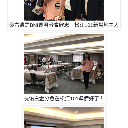
最右邊是BNI長君分會欣忠－
松江101新場地主人
長佑白金分會在松江101
準備好了！