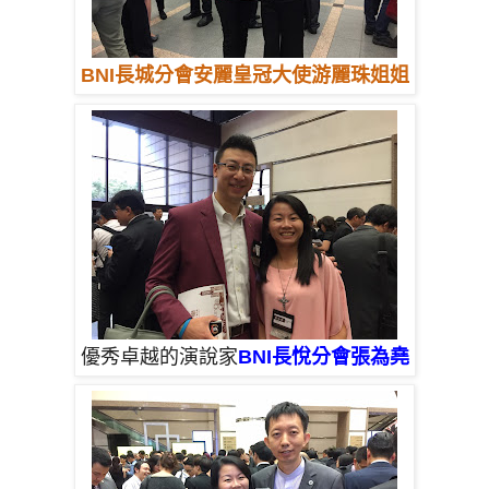
BNI長城分會安麗皇冠大使游麗珠姐姐
優秀卓越的演說家
BNI長悅分會張為堯