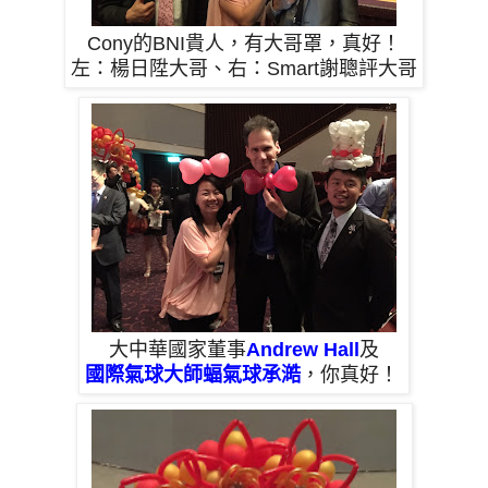
Cony的BNI貴人，有大哥罩，真好！
左：楊日陞大哥、右：Smart謝聰評大哥
大中華
國家董事
Andrew Hall
及
國際氣球大師蝠氣球承澔
，你真好！