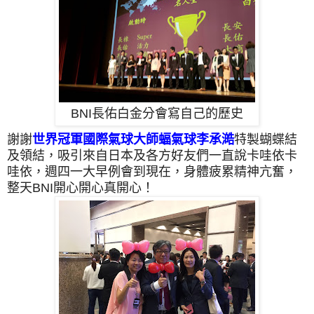
BNI長佑白金分會寫自己的歷史
謝謝
世界冠軍國際氣球大師蝠氣球李承澔
特製蝴蝶結
及領結，吸引來自日本及各方好友們一直說卡哇依卡
哇依，週四一大早例會到現在，身體疲累精神亢奮，
整天BNI開心開心真開心！