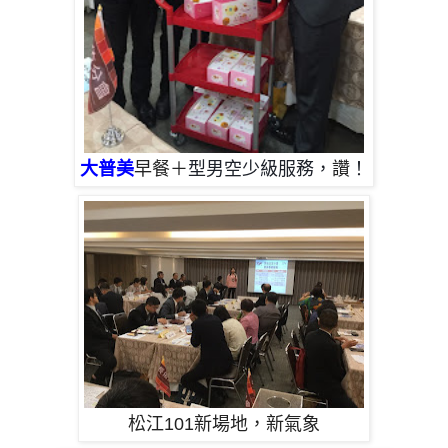
大普美
早餐＋
型男空少級服務，
讚
！
松江101新場地，新氣象