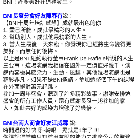
BNI！許多美好在這裡發生。
BNI長發分會好友陳春有
說：
【BNI十周年培訓感想】成就最出色的你
1. 盡己所能，成就最精彩的人生。
2. 幫助別人，成就他最精彩的人生。
3. 當人生最後一天來臨，你發現你已經將生命變得更
美好，而無任何後悔。
以上是BNI 紐約執行董事Frank De Raffele所說的人生
三要事，這場演講我相信在國外一定價值好幾千，演
講內容極具感染力、生動、風趣，其他幾場演講也是
精彩非凡，如果不是BNI邀請，參加這整個下午的課程
在外面絕對萬元起跳。
參加十周年盛會，聽到了許多精彩故事，謝謝安排這
盛會的所有工作人員，還有感謝長發一起參加的家
人，如此共好的感染力增強了好幾倍。
BNI台南大商會好友江威霖
說:
時間過的好快呀~轉眼一晃就是
1年了 !!!
你還記得當時只知道用有限的能力去推廣公司的業務