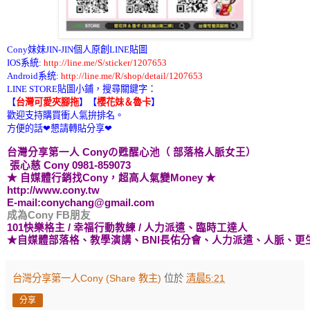
Cony妹妹JIN-JIN個人原創LINE貼圖
IOS系統:
http://line.me/S/sticker/1207653
Android系统:
http://line.me/R/shop/detail/1207653
LINE STORE貼圖小鋪，搜尋關鍵字：
【
台灣可愛夾腳拖
】
【
櫻花妹＆魯卡
】
歡迎支持購買衝人氣拚排名。
方便的話❤懇請轉貼分享❤
台灣分享第一人 Cony
の甦醒心池
（ 部落格人脈女王）
張心慈 Cony 0981-859073
★ 自媒體行銷找Cony，超高人氣變Money ★
http://www.cony.tw
E-mail:conychang@gmail.com
成為Cony FB朋友
101快樂格主
/ 幸福行動教練
/ 人力派遣、
臨時工
達人
★自媒體
部落格、教學演講
、BNI長佑分會、
人力派遣、人脈、更
台灣分享第一人Cony (Share 教主)
位於
清晨5:21
分享