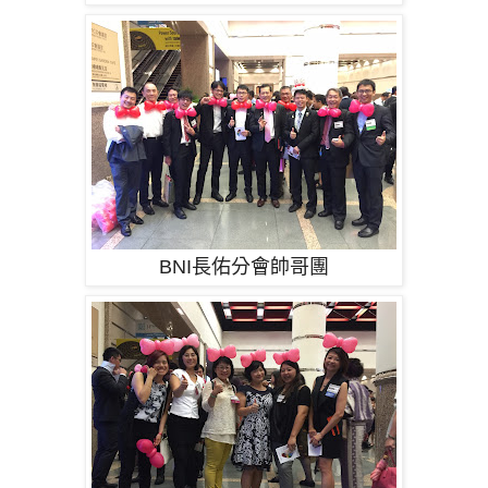
BNI長佑分會帥哥團