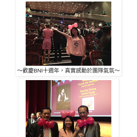
～歡慶BNI十週年，真實
感動於團隊
氣氛～