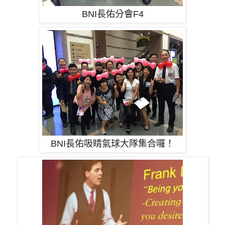
BNI長佑分會F4
BNI長佑吸睛氣球大隊集合囉！