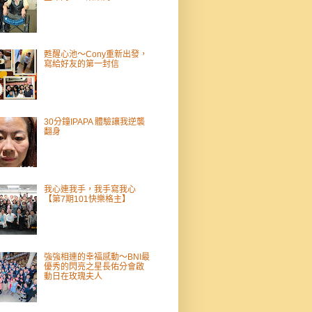
甦醒心池～Cony重新出發，
寫給好友的第一封信
30分鐘IPAPA 體驗讓我逆襲
翻身
我心連我手，我手寫我心
【第7期101快樂格主】
強強相連的幸福感動～BNI最
優秀的閃亮之星長佑分會啟
動日在玫瑰夫人