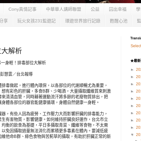
Cony真情記事
中華華人講師聯盟
公益
囚出幸福
學
分享
玩火女孩231監遊記
環遊世界旅行記錄
甦醒心池
Transl
Selec
位大解析
★最新
無毒一身輕！排毒部位大解析
►
20
時健康 彭慧雲／台北報導
►
20
►
20
體排毒做起，進行體內環保，以各部位的代謝順暢尤為重要，
，想有彩色的肝臟，多食B群、少喝酒，大量攝取纖維質來刺激
►
20
醇來清清血管，同時藉著運動流汗將多餘的老廢物質排出，把
►
20
讓身體各部位的器官能健康循環，身體自然健康一身輕。
►
20
►
20
臟器，有些人因為疲勞、工作壓力大而影響肝臟的排毒能力，
產生有害物質，影響健康。如何維持肝臟良好運作，台北市立
►
20
，均衡的飲食為基礎，平日多攝取青菜、纖維等食物，不太需
►
20
，以免因攝取過量無法消化而累積更多毒素在體內。要減低疲
▼
20
加維他命B群、綠色食物與苦薊草的攝取，有助於肝臟正常的新