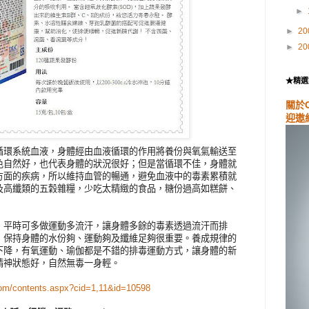
►
►
20
►
20
★精選
關於
迎邀
循環系統血液，身體經由血液循環的作用將養份與氧氣輸送至
色自然好，也代表身體的狀況很好；但是當循環不佳，身體就
方面的疾病，所以維持血管的暢通，避免血液中的毒素累積就
及高纖類的五穀雜糧，少吃太精緻的食品，糖份過高如糕餅、
，平時可多做運動多流汗，讓身體多餘的毒素透過流汗而排
，保持身體的水份夠、運動夠及纖維足夠很重要。養成規律的
下降，有氧運動、瑜伽都是不錯的排毒運動方式，讓身體的新
精神狀態好，自然無毒一身輕。
.com/contents.aspx?cid=1,11&id=10598