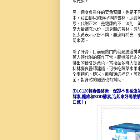
陳代謝。
另一個身負重任的要角腎臟，也是不
中，藉由排尿的過程排除普林、尿酸
尿、代謝正常，是健康的不二法則。
常大量補充水份，讓身體的普林、尿
色太黃表示水份不夠，要適時補充。
份來源。
除了肝腎，目前最熱門的就屬腸道排
著人體代謝的運作正常。腸道所代謝
排出的便會是黃色，當壞菌多時大便
科林慶良醫師建議，可多吃蔬菜水果
全麥麵包、糙米、雜糧類的補充，可
菌，對身體的腸道也有幫助。
(DLC120輕春優酵素－保證不含番
酵素,纖維和SOD酵素,泡起來好喝酸
口感！)