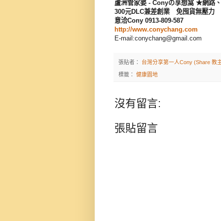
蘆洲管家婆 - Conyの享想窩 ★網
300元DLC兼差創業 免囤貨無壓力
意洽Cony 0913-809-587
http://www.conychang.com
E-mail:conychang@gmail.com
張貼者：
台灣分享第一人Cony (Share 教主
標籤：
健康園地
沒有留言:
張貼留言