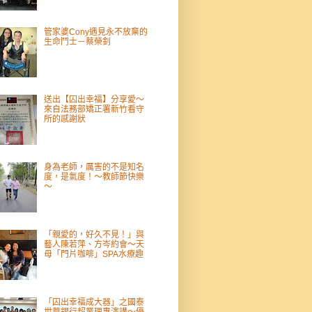
管家婆Cony遇見永不放棄的
生命鬥士－蔡榮釗
送出【囚出幸福】分享愛～
來自法務部矯正署新竹看守
所的感謝狀
身為老師，厲害的不是知名
度，是氣度！～教師節快樂
～
「親愛的，好久不見！」與
藝人陳若萍、方岑約會～天
母「門片咖啡」SPA水療趣
「囚出幸福成大器」之國泰
世華銀行超業理專演講～優