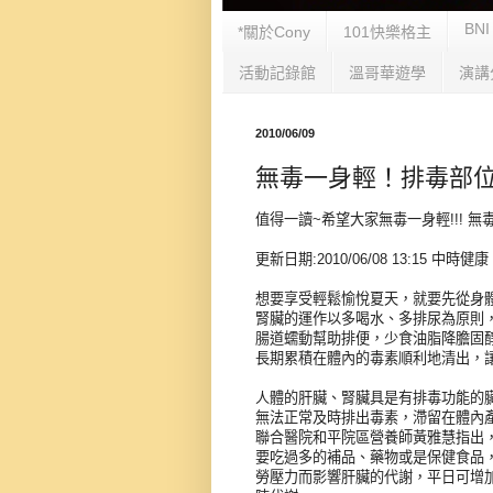
BNI
*關於Cony
101快樂格主
活動記錄館
溫哥華遊學
演講
2010/06/09
無毒一身輕！排毒部
值得一讀~希望大家無毒一身輕!!! 
更新日期:2010/06/08 13:15 中
想要享受輕鬆愉悅夏天，就要先從身
腎臟的運作以多喝水、多排尿為原則
腸道蠕動幫助排便，少食油脂降膽固
長期累積在體內的毒素順利地清出，
人體的肝臟、腎臟具是有排毒功能的
無法正常及時排出毒素，滯留在體內
聯合醫院和平院區營養師黃雅慧指出
要吃過多的補品、藥物或是保健食品
勞壓力而影響肝臟的代謝，平日可增