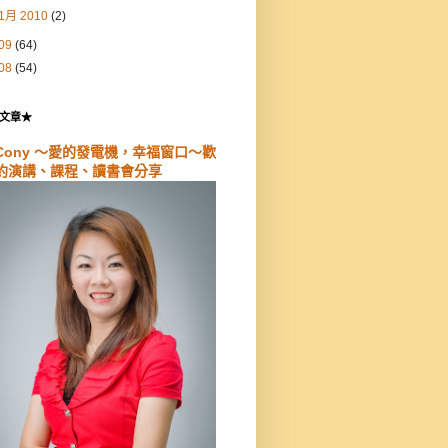
1月 2010
(2)
09
(64)
08
(54)
文章★
Cony ～愛的發電機，幸福窗口～歡
約演講、課程、讀書會分享