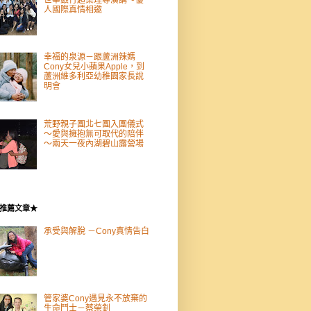
人國際真情相邀
幸福的泉源－跟蘆洲辣媽
Cony女兒小蘋果Apple，到
蘆洲維多利亞幼稚園家長說
明會
荒野親子團北七團入團儀式
～愛與擁抱無可取代的陪伴
～兩天一夜內湖碧山露營場
推薦文章★
承受與解脫 －Cony真情告白
管家婆Cony遇見永不放棄的
生命鬥士－蔡榮釗