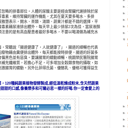
►
►
可忽略的排毒部位。人體的尿酸主要是經由腎臟代謝排除於尿
►
等毒素，維持腎臟的運作機能，尤其在夏天要多喝水、多排
►
黃雅慧表示，開水、茶類、湯類、蔬果汁都是不錯的選擇，平
►
酸毒素藉尿液排出體外，每天早上最少排尿2次為佳，當尿液顏
須注意的是有高血壓患者最好多喝水，不要以喝湯做為補充水
►
▼
毒，常聽說「腸道健康了，人就健康了」，腸道的順暢也代表
的廢物藉由糞便排出體外，每天都能按時排便，腸道的好菌多
會偏黑色並有惡臭。要讓腸胃的蠕動順暢，桃園榮民醫院腸胃
來補充纖維質，若擔心不足，可多增加全穀類食物的攝取，如
刺激腸胃的蠕動。另外比菲得氏菌、優酪乳、優格可獲得益生
瀉葉，120種純蔬果植物發酵製成,經低溫乾燥成粉末,含天然蔬果
酸甜甜的口感,像養樂多和可爾必思ㄧ樣的好喝.你一定會愛上的
►
►
►
►