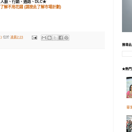
路、人脈、行銷、通路、DLC★
了解不用花錢 (請按此了解市場計劃)
)
位於
凌晨2:23
搜尋此
★熱門
畢