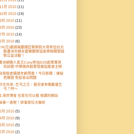
12月 2010
(11)
11月 2010
(11)
10月 2010
(19)
9月 2010
(11)
8月 2010
(23)
7月 2010
(14)
6月 2010
(6)
7/4(日)邀請無腿運匠蔡榮釗大哥參加台北
縣蘆洲市婦女愛鄉關懷協會舉辦關懷弱
勢公益活動！
蘆洲網路人氣王Cony參加6/26創業菁英
培訓營-中華兩岸創業發展協進會主辦
自我檢查腸道年齡問卷！今日新聞：便秘
老腸道 免疫易出問題
好文共享--乞丐之王，看完會有衝動當乞
丐？呵～
上海世博會 在家也可以看 很讚的網站
無毒一身輕！排毒部位大解析
5月 2010
(5)
4月 2010
(9)
3月 2010
(5)
2月 2010
(2)