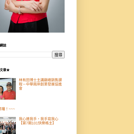
網誌
文章★
林有田博士主講巔峰銷售課
程－中華兩岸創業發展協進
會
業囉！~~~
我心連我手，我手寫我心
【第7期101快樂格主】