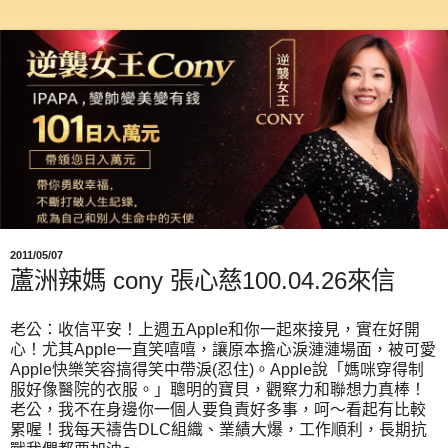
2011/05/07
蘆洲辣媽 cony 張心慈100.04.26來信
老公：收信平安！上週五
Apple
和你一起來接見，實在好開
心！尤其
Apple
一直笑嘻嘻，讓原本擔心淚漣漣場面，被可愛
Apple
快樂笑容搞得笑中帶淚
(
忍住
)
。
Apple
說「媽咪穿得制
服好像醫院的衣服。」聰明的寶貝，觀察力和聯想力真棒！
老公，我不在身邊你一個人要負責好多事，呵～看起有比較
累喔！我每天禱告
DLC
組織、業績大爆，工作順利，長期抗