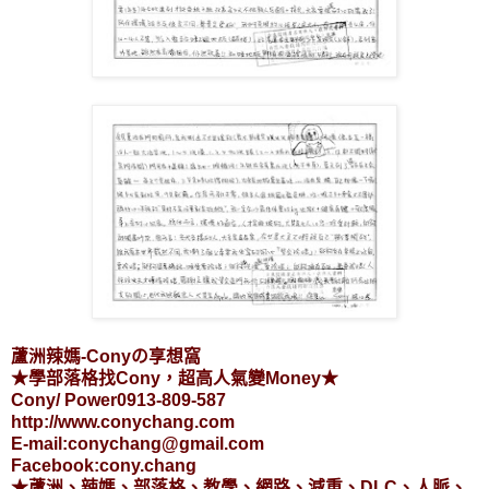
蘆洲辣媽-Conyの享想窩
★學部落格找Cony，超高人氣變Money★
Cony/ Power0913-809-587
http://www.conychang.com
E-mail:conychang@gmail.com
Facebook:cony.chang
★蘆洲、辣媽、部落格、教學、網路、減重、DLC、人脈、