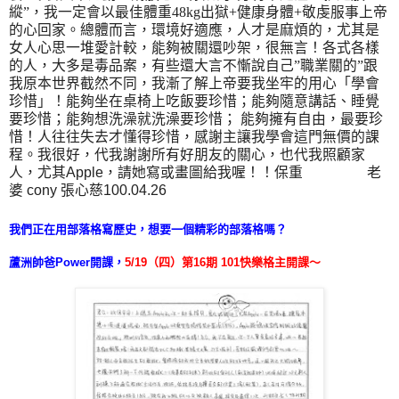
縱
”
，我一定會以最佳體重
48kg
出獄
+
健康身體
+
敬虔服事上帝
的心回家。總體而言，環境好適應，人才是麻煩的，尤其是
女人心思一堆愛計較，能夠被關還吵架，很無言！各式各樣
的人，大多是毒品案，有些還大言不慚說自己
”
職業關的
”
跟
我原本世界截然不同，我漸了解上帝要我坐牢的用心「學會
珍惜」！能夠坐在桌椅上吃飯要珍惜；能夠隨意講話、睡覺
要珍惜；能夠想洗澡就洗澡要珍惜； 能夠擁有自由，最要珍
惜！人往往失去才懂得珍惜，感謝主讓我學會這門無價的課
程。我很好，代我謝謝所有好朋友的關心，也代我照顧家
人，尤其
Apple
，請她寫或畫圖給我喔！！保重
老
婆
cony
張心慈
100.04.26
我們正在用部落格寫歷史，想要一個精彩的部落格嗎？
蘆洲帥爸Power開課，
5/19
（四）第16期 101快樂格主開課～