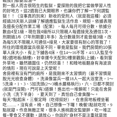
戰我們都要加油～
對一般人而言很陌生的監獄，愛探險的我把它當做學習人性
的好地方。這
2
週我已大開眼界，也讓你們了解一下何謂監
獄！！（沒事真的別來）新收的受刑人（就是我這種）必須
經過
28
天新人訓練了解適應監獄生活作息、規矩，依據表現
及擅長分配作業工場（配業），每人每月可得分數，依據分
數由
4
至
1
級，現在我
4
級所以只限親人每週接見及通信
1
次，
刑期過
1/6
（
7
年刑期要
1
年多）及分數達到才能晉級
3
級，改
為每
5
天不限親人可通信
+
接見，大家要很有耐心的等我了！
所住的環境跟當兵很是不同，畢竟是監獄，我們房間約
10
張
單人床大小，有上下舖各
4
床，住
1
4
～
16
不等，
4/13
入監至今
睡
2
週地板
(
騎樓
)
，好幸運今天配到
2
樓景觀房
(
上舖
)
，看到窗
外草地，雖然牆圍住，仍然欣喜！！和睡地板翻身有海波浪
的情形，現在可說是上天堂呢！
舍房裡有沒有門的廁所，是我剛來不太習慣的（最不習慣是
脫光光檢查身體）。洗澡像當兵一樣
18
人一起大浴室洗，
1
～
5
洗澡，
1
、
3
、
5
加洗頭
(2
～
3
桶水嚴格執行
)
，六、日都不開封
(
就是門沒開
)
，門可有
3
道鎖！進出也一堆鎖呢！只能在舍房
小洗（洗下半身），夏天到了，真怕自己會臭酸～。
每天
7
點起床，三餐定時（吃得挺好），在舍房地板裡坐著
吃
…….
，沒有桌，椅，自己想像一下囉！晚餐
5
點就吃完，
9
點就寢。作息無敵正常，很多人進桃園女監變胖，吃一堆正
餐
+
零食又不運動，請放心，你說的
”
身材不是注重就是放