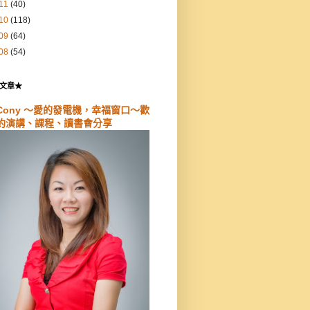
11
(40)
10
(118)
09
(64)
08
(54)
文章★
Cony ～愛的發電機，幸福窗口～歡
約演講、課程、讀書會分享