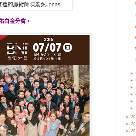
有禮的魔術師陳
景弘Jonas
長佑白金分會，
►
►
►
►
►
►
►
20
►
20
►
20