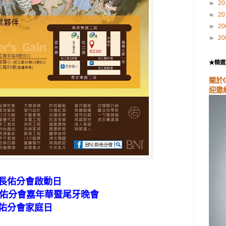
►
20
►
20
►
20
►
20
★精選
關於
迎邀
I長佑分會啟動日
I長佑分會嘉年華暨尾牙晚會
長佑分會家庭日