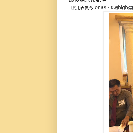
Jonas
high
【魔術表演找
，會場
爆