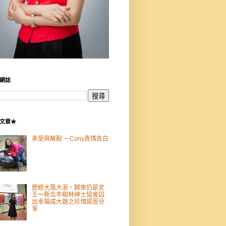
網誌
文章★
承受與解脫 －Cony真情告白
歷經大風大浪，歸來仍是女
王～新北市樹林紳士協會囚
出幸福成大器之珍惜感恩分
享