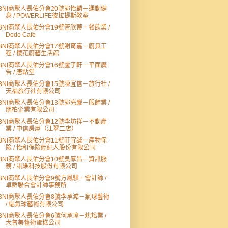
BNI商聚人長佑分會20號郭怡麟－運動健
身 / POWERLIFE彼拉提斯教室
BNI商聚人長佑分會19號管欣蒂－餐飲業 /
Dodo Café
BNI商聚人長佑分會17號謝育嘉－廚具工
程 / 櫻花廚藝生活館
BNI商聚人長佑分會16號盧子軒－平面廣
告 / 唐點堂
BNI商聚人長佑分會15號陳宜信－旅行社 /
天福旅行社有限公司
BNI商聚人長佑分會13號郭亮巖－服飾業 /
朋柏企業有限公司
BNI商聚人長佑分會12號李坊祥－不動產
業 / 中信房屋（江翠二店）
BNI商聚人長佑分會11號莊宜誠－產物保
險 / 怡和保險經紀人股份有限公司
BNI商聚人長佑分會10號吳厚昌－資訊服
務 / 訊維科技股份有限公司
BNI商聚人長佑分會9號方鳳騏－會計師 /
卓群聯合會計師事務所
BNI商聚人長佑分會8號李承澔－氣球藝術
/ 蝠氣球藝術有限公司
BNI商聚人長佑分會6號何承璋－烘焙業 /
大普美藝術蛋糕公司