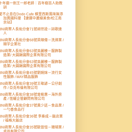
十年磨一劍王一郎老師：百年樹百人助教
訓
愛不止息在Dodo Cafe 模里西斯風味無添
加異國料理 【捷運中蘆線美食/松江南
京站】
BNI商聚人長佑分會71號胡世詮－詩歌達
人
BNI商聚人長佑分會68號梁順偉－洗滌業 /
順宇企業社
BNI商聚人長佑分會63號吳麗榛－服飾製
造業/ 大圓鍬國際企業有限公司
BNI商聚人長佑分會63號吳麗榛－服飾製
造業/ 大圓鍬國際企業有限公司
BNI商聚人長佑分會45號劉婉妹－流行女
性服飾 / MAY精品服飾
BNI商聚人長佑分會39號王敬諺－公仔創
作 / 亞克布倫有限公司
BNI商聚人長佑分會38號曾榆惠－海外房
產 / 恆耀企管顧問有限公司
BNI商聚人長佑分會37號黃少廷－食品業 /
一勺香食品行
BNI商聚人長佑分會36號 李秦成－飯店業
/ 福格大飯店
BNI商聚人長佑分會35號歐晉愷－珊瑚業 /
卓尚有限公司