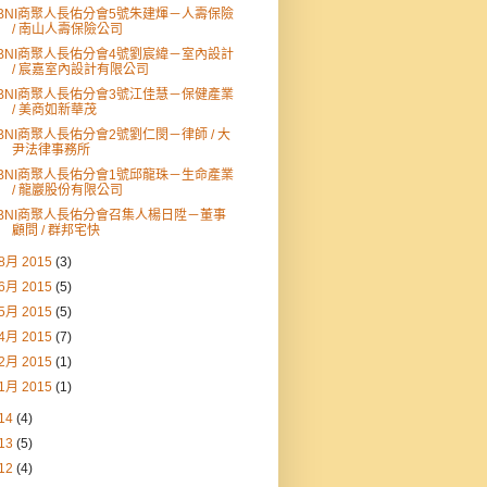
BNI商聚人長佑分會5號朱建煇－人壽保險
/ 南山人壽保險公司
BNI商聚人長佑分會4號劉宸緯－室內設計
/ 宸嘉室內設計有限公司
BNI商聚人長佑分會3號江佳慧－保健產業
/ 美商如新華茂
BNI商聚人長佑分會2號劉仁閔－律師 / 大
尹法律事務所
BNI商聚人長佑分會1號邱龍珠－生命產業
/ 龍巖股份有限公司
BNI商聚人長佑分會召集人楊日陞－董事
顧問 / 群邦宅快
8月 2015
(3)
6月 2015
(5)
5月 2015
(5)
4月 2015
(7)
2月 2015
(1)
1月 2015
(1)
14
(4)
13
(5)
12
(4)