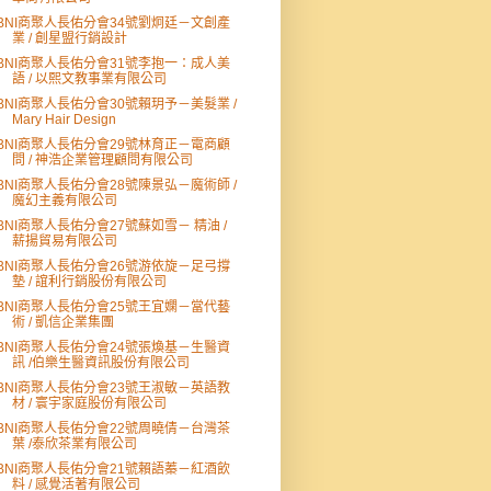
BNI商聚人長佑分會34號劉炯廷－文創產
業 / 創星盟行銷設計
BNI商聚人長佑分會31號李抱一：成人美
語 / 以熙文教事業有限公司
BNI商聚人長佑分會30號賴玥予－美髮業 /
Mary Hair Design
BNI商聚人長佑分會29號林育正－電商顧
問 / 神浩企業管理顧問有限公司
BNI商聚人長佑分會28號陳景弘－魔術師 /
魔幻主義有限公司
BNI商聚人長佑分會27號蘇如雪－ 精油 /
薪揚貿易有限公司
BNI商聚人長佑分會26號游依旋－足弓撐
墊 / 誼利行銷股份有限公司
BNI商聚人長佑分會25號王宜嫻－當代藝
術 / 凱信企業集團
BNI商聚人長佑分會24號張煥基－生醫資
訊 /伯樂生醫資訊股份有限公司
BNI商聚人長佑分會23號王淑敏－英語教
材 / 寰宇家庭股份有限公司
BNI商聚人長佑分會22號周曉倩－台灣茶
葉 /泰欣茶業有限公司
BNI商聚人長佑分會21號賴語蓁－紅酒飲
料 / 感覺活著有限公司