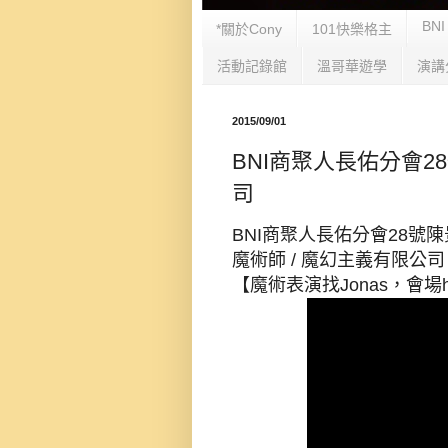
BNI
*關於Cony
101快樂格主
活動記錄館
溫哥華遊學
演講
2015/09/01
BNI商聚人長佑分會2
司
BNI商聚人長佑分會28號
魔術師 / 魔幻主義有限公司
【魔術表演找
Jonas
，會場