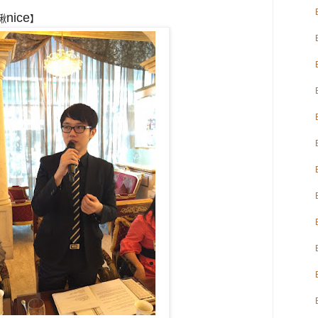
nice
揪
】