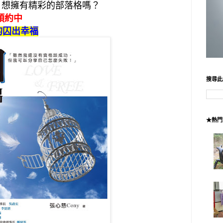
史，想擁有精彩的部落格嗎？
預約中
的囚出幸福
搜尋此
★熱門