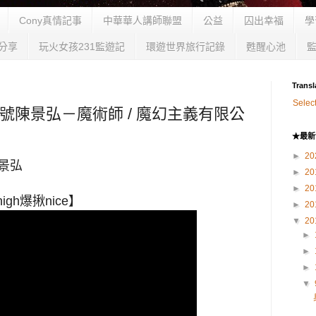
Cony真情記事
中華華人講師聯盟
公益
囚出幸福
學
分享
玩火女孩231監遊記
環遊世界旅行記錄
甦醒心池
Transl
Selec
8號陳景弘－魔術師 / 魔幻主義有限公
★最新
►
20
陳景弘
►
20
►
20
high
爆揪
nice
】
►
20
▼
20
►
►
►
▼