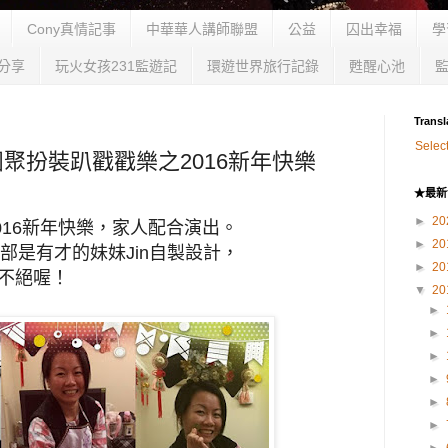
Cony真情記事
中華華人講師聯盟
公益
囚出幸福
學
分享
玩火女孩231監遊記
環遊世界旅行記錄
甦醒心池
Transl
Selec
聚扮裝趴戳戳樂之2016新年快樂
★最新
～
►
20
16新年快樂，
家人配合演出。
►
20
部是有才的妹妹Jin自製設計，
►
20
意不絕喔！
▼
20
►
►
►
►
►
►