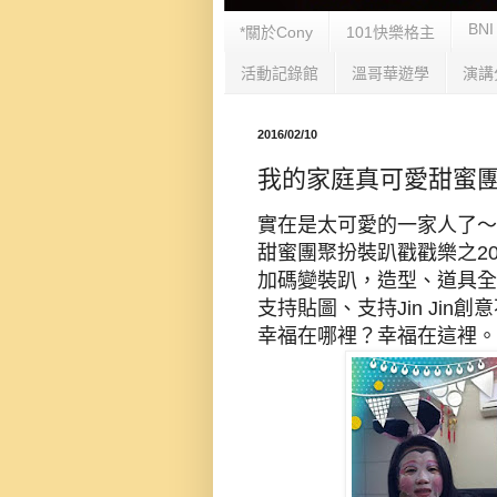
BNI
*關於Cony
101快樂格主
活動記錄館
溫哥華遊學
演講
2016/02/10
我的家庭真可愛甜蜜團
實在是太可愛的一家人了
甜蜜團聚扮裝趴戳戳樂之20
加碼變裝趴，造型、道具全
支持貼圖、支持Jin Jin創
幸福在哪裡？幸福在這裡。