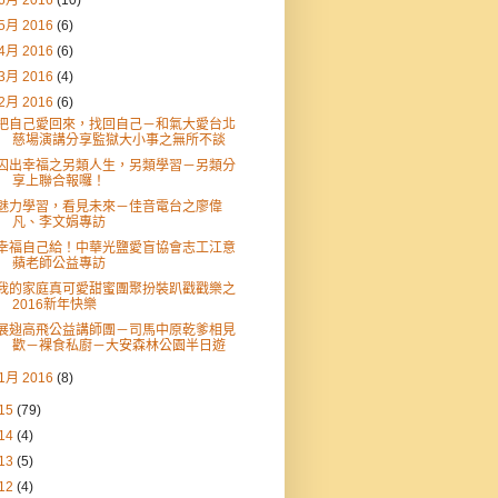
6月 2016
(10)
5月 2016
(6)
4月 2016
(6)
3月 2016
(4)
2月 2016
(6)
把自己愛回來，找回自己－和氣大愛台北
慈場演講分享監獄大小事之無所不談
囚出幸福之另類人生，另類學習－另類分
享上聯合報囉！
魅力學習，看見未來－佳音電台之廖偉
凡、李文娟專訪
幸福自己給！中華光鹽愛盲協會志工江意
蘋老師公益專訪
我的家庭真可愛甜蜜團聚扮裝趴戳戳樂之
2016新年快樂
展翅高飛公益講師團－司馬中原乾爹相見
歡－裸食私廚－大安森林公園半日遊
1月 2016
(8)
15
(79)
14
(4)
13
(5)
12
(4)