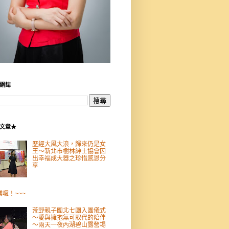
網誌
文章★
歷經大風大浪，歸來仍是女
王～新北市樹林紳士協會囚
出幸福成大器之珍惜感恩分
享
業囉！~~~
荒野親子團北七團入團儀式
～愛與擁抱無可取代的陪伴
～兩天一夜內湖碧山露營場