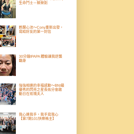
生命鬥士－蔡榮釗
甦醒心池～Cony重新出發，
寫給好友的第一封信
30分鐘IPAPA 體驗讓我逆襲
翻身
強強相連的幸福感動～BNI最
優秀的閃亮之星長佑分會啟
動日在玫瑰夫人
我心連我手，我手寫我心
【第7期101快樂格主】