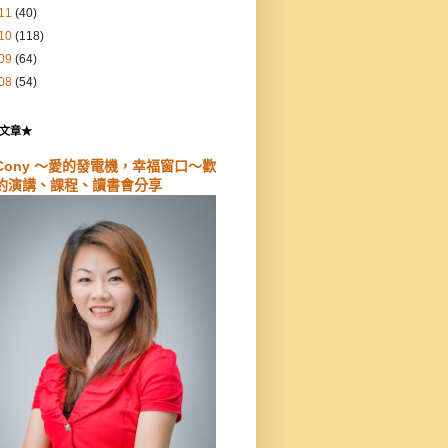
11
(40)
10
(118)
09
(64)
08
(54)
文章★
Cony ～愛的發電機，幸福窗口～歡
約演講、課程、讀書會分享