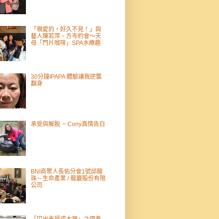
「親愛的，好久不見！」與
藝人陳若萍、方岑約會～天
母「門片咖啡」SPA水療趣
30分鐘IPAPA 體驗讓我逆襲
翻身
承受與解脫 －Cony真情告白
BNI商聚人長佑分會1號邱龍
珠－生命產業 / 龍巖股份有限
公司
「囚出幸福成大器」之國泰