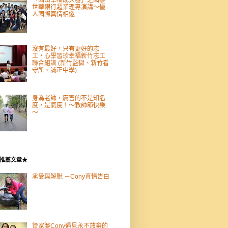
世華銀行超業理專演講～優
人國際真情相邀
沒有最好，只有更好的志
工，心學習珍幸福新竹志工
聯合組訓 (新竹監獄、新竹看
守所、誠正中學)
身為老師，厲害的不是知名
度，是氣度！～教師節快樂
～
推薦文章★
承受與解脫 －Cony真情告白
管家婆Cony遇見永不放棄的