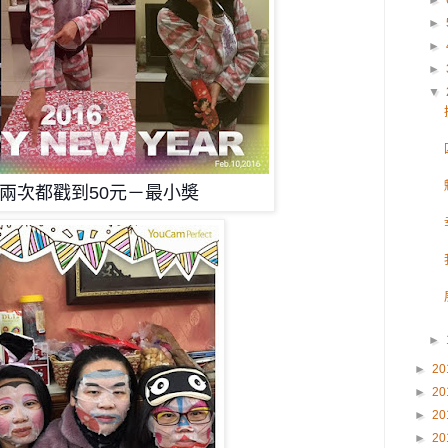
►
►
►
►
▼
兩次都戳到50元－最小奬
►
►
20
►
20
►
20
►
20