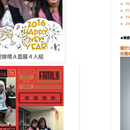
►
20
►
20
►
20
►
20
★精選
關於
迎邀
阿娘喂Ａ面膜４人組