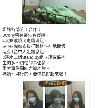
姐妹各部分工合作：
3Cony帶看醫生看護組、
4大妹環境消毒護理組、
5小妹機動支援打雜組～在地關懷
還有1台中大姐訊息組、
2淡水二姐Stand by組～遠端遙控
生的多～煩惱的事也多，
重大事件團結力量才強。
媽媽～妳行的，要快快好起來喔！