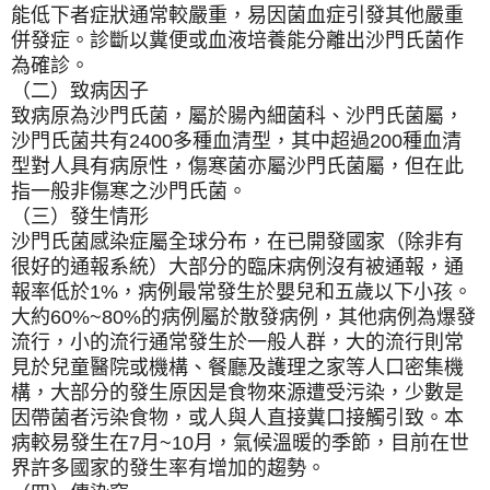
能低下者症狀通常較嚴重，易因菌血症引發其他嚴重
併發症。診斷以糞便或血液培養能分離出沙門氏菌作
為確診。
（二）致病因子
致病原為沙門氏菌，屬於腸內細菌科、沙門氏菌屬，
沙門氏菌共有2400多種血清型，其中超過200種血清
型對人具有病原性，傷寒菌亦屬沙門氏菌屬，但在此
指一般非傷寒之沙門氏菌。
（三）發生情形
沙門氏菌感染症屬全球分布，在已開發國家（除非有
很好的通報系統）大部分的臨床病例沒有被通報，通
報率低於1%，病例最常發生於嬰兒和五歲以下小孩。
大約60%~80%的病例屬於散發病例，其他病例為爆發
流行，小的流行通常發生於一般人群，大的流行則常
見於兒童醫院或機構、餐廳及護理之家等人口密集機
構，大部分的發生原因是食物來源遭受污染，少數是
因帶菌者污染食物，或人與人直接糞口接觸引致。本
病較易發生在7月~10月，氣候溫暖的季節，目前在世
界許多國家的發生率有增加的趨勢。