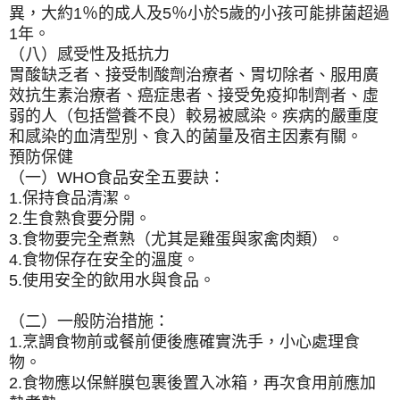
異，大約1％的成人及5％小於5歲的小孩可能排菌超過
1年。
（八）感受性及抵抗力
胃酸缺乏者、接受制酸劑治療者、胃切除者、服用廣
效抗生素治療者、癌症患者、接受免疫抑制劑者、虛
弱的人（包括營養不良）較易被感染。疾病的嚴重度
和感染的血清型別、食入的菌量及宿主因素有關。
預防保健
（一）WHO食品安全五要訣：
1.保持食品清潔。
2.生食熟食要分開。
3.食物要完全煮熟（尤其是雞蛋與家禽肉類）。
4.食物保存在安全的溫度。
5.使用安全的飲用水與食品。
（二）一般防治措施：
1.烹調食物前或餐前便後應確實洗手，小心處理食
物。
2.食物應以保鮮膜包裹後置入冰箱，再次食用前應加