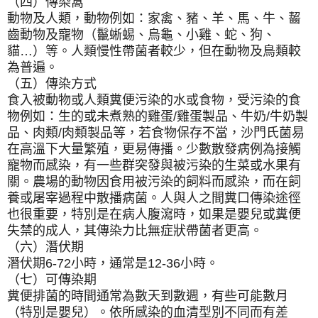
（四）傳染窩
動物及人類，動物例如：家禽、豬、羊、馬、牛、齧
齒動物及寵物（鬣蜥蜴、烏龜、小雞、蛇、狗、
貓…）等。人類慢性帶菌者較少，但在動物及鳥類較
為普遍。
（五）傳染方式
食入被動物或人類糞便污染的水或食物，受污染的食
物例如：生的或未煮熟的雞蛋/雞蛋製品、牛奶/牛奶製
品、肉類/肉類製品等，若食物保存不當，沙門氏菌易
在高溫下大量繁殖，更易傳播。少數散發病例為接觸
寵物而感染，有一些群突發與被污染的生菜或水果有
關。農場的動物因食用被污染的飼料而感染，而在飼
養或屠宰過程中散播病菌。人與人之間糞口傳染途徑
也很重要，特別是在病人腹瀉時，如果是嬰兒或糞便
失禁的成人，其傳染力比無症狀帶菌者更高。
（六）潛伏期
潛伏期6-72小時，通常是12-36小時。
（七）可傳染期
糞便排菌的時間通常為數天到數週，有些可能數月
（特別是嬰兒）。依所感染的血清型別不同而有差