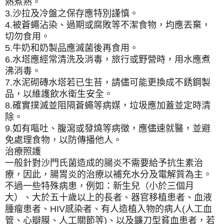
熱煮熟。
3.沙拉及冷盤之保存應特別謹慎。
4.被蒼蠅沾染、過期或腐敗等不潔食物，均應丟棄，
切勿食用。
5.牛奶和奶製品應滅菌後再食用。
6.水塔應經常清洗及消毒，旅行或野營時，用水應煮
沸消毒。
7.水泥砌磚水塔若已生苔，請儘可能更換成不銹鋼製
品，以維護飲水衛生安全。
8.確實撲滅並阻隔蒼蠅等病媒，垃圾應加蓋並定時清
除。
9.如有嘔吐、腹瀉或發燒等病徵，應儘速就醫，並避
免處理食物，以防傳播他人。
治療照護
一般針對沙門氏菌造成的腸炎不需要給予抗生素治
療，因此，腸胃炎的治療以補充水分及電解質為主。
不過一些特殊病患，例如：新生兒（小於三個月
大）、大於五十歲以上的長者、器官移植患者、血液
腫瘤患者、HIV感染者、有人造植入物的病人(人工血
管、心瓣膜、人工關節等)、以及鐮刀型貧血患者，若