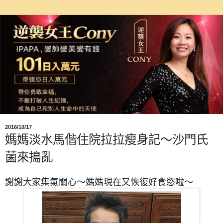
2016/10/17
媽媽淡水馬偕住院拉拉瘦身記～沙門氏
菌來搗亂
謝謝大家集氣關心～媽媽現在又恢復好食慾啦～