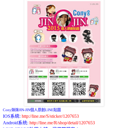
Cony妹妹JIN-JIN個人原創LINE貼圖
IOS系統:
http://line.me/S/sticker/1207653
Android系统:
http://line.me/R/shop/detail/1207653