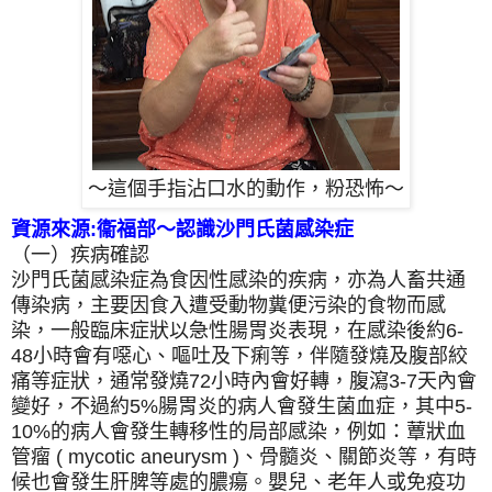
～這個手指沾口水的動作，粉恐怖～
資源來源:衞福部～認識
沙門氏菌感染症
（一）疾病確認
沙門氏菌感染症為食因性感染的疾病，亦為人畜共通
傳染病，主要因食入遭受動物糞便污染的食物而感
染，一般臨床症狀以急性腸胃炎表現，在感染後約6-
48小時會有噁心、嘔吐及下痢等，伴隨發燒及腹部絞
痛等症狀，通常發燒72小時內會好轉，腹瀉3-7天內會
變好，不過約5%腸胃炎的病人會發生菌血症，其中5-
10%的病人會發生轉移性的局部感染，例如：蕈狀血
管瘤 ( mycotic aneurysm )、骨髓炎、關節炎等，有時
候也會發生肝脾等處的膿瘍。嬰兒、老年人或免疫功