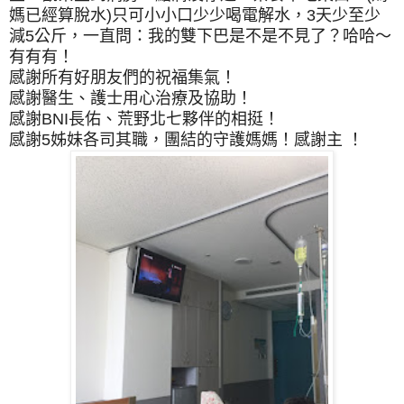
媽已經算脫水)只可小小口少少喝電解水，3天少至少
減5公斤，一直問：我的雙下巴是不是不見了？哈哈～
有有有！
感謝所有好朋友們的祝福集氣！
感謝醫生、護士用心治療及協助！
感謝BNI長佑、荒野北七夥伴的相挺！
感謝5姊妹各司其職，團結的守護媽媽！
感謝主 ！