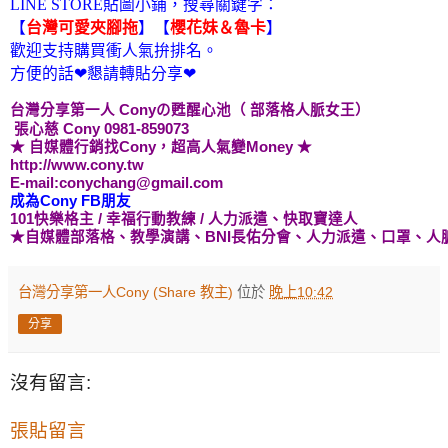
LINE STORE貼圖小鋪，搜尋關鍵字：
【
台灣可愛夾腳拖
】
【
櫻花妹＆魯卡
】
歡迎支持購買衝人氣拚排名。
方便的話❤懇請轉貼分享❤
台灣分享第一人 Cony
の甦醒心池
（ 部落格人脈女王）
張心慈 Cony 0981-859073
★ 自媒體行銷找Cony，超高人氣變Money ★
http://www.cony.tw
E-mail:conychang@gmail.com
成為Cony FB朋友
101快樂格主
/ 幸福行動教練
/ 人力派遣、
快取寶
達人
★自媒體
部落格、教學演講
、BNI長佑分會、
人力派遣、口罩、人
台灣分享第一人Cony (Share 教主)
位於
晚上10:42
分享
沒有留言:
張貼留言