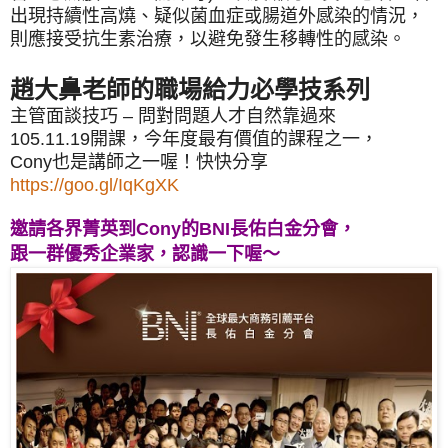
出現持續性高燒、疑似菌血症或腸道外感染的情況，
則應接受抗生素治療，以避免發生移轉性的感染。
趙大鼻老師的職場給力必學技系列
主管面談技巧 – 問對問題人才自然靠過來
105.11.19開課
，今年度最有價值的課程之一
，
Cony也是講師之一喔！
快快分享
https://goo.gl/IqKgXK
邀請各界菁英到Cony的BNI長佑白金分會，
跟一群優秀企業家，認識一下喔～