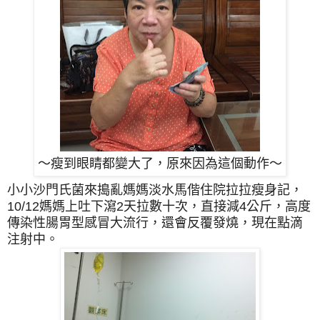
～瘦到眼睛都變大了，原來因為這個動作～
小小沙門氏菌來搗亂媽媽淡水馬偕住院拉拉瘦身記，
10/12
媽媽上吐下瀉2天拉數十次，直接減4公斤，高度
傳染性腸胃型感冒大流行，還會反覆發燒，現在點滴
注射中。