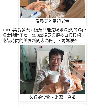
看整天的電視老童
10/15
禁食多天，媽媽只能先喝米湯(粥的湯)，
喝太快肚子痛，150cc還要分很多口慢慢喝，
吃飯時間的美食新聞太過份了，媽媽淚奔⋯
久違的食物～米湯！真讚