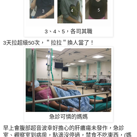
3、4、5，各司其職
3天拉超級50次，＂拉拉＂換人當了！
急診可憐的媽媽
早上會腹部超音波幸好擔心的肝癑瘍未發作，急診
室、觀察室到病房，點滴沒停過，禁食不吃東西，(媽