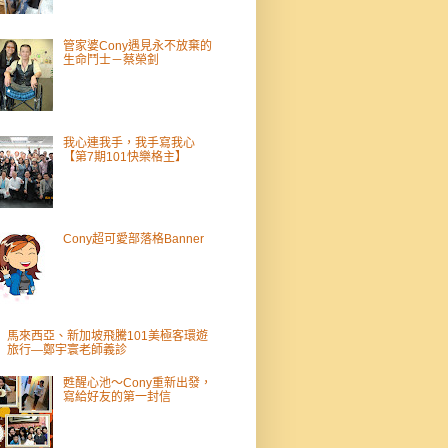
管家婆Cony遇見永不放棄的
生命鬥士－蔡榮釗
我心連我手，我手寫我心
【第7期101快樂格主】
Cony超可愛部落格Banner
馬來西亞、新加坡飛騰101美極客環遊
旅行—鄭宇寰老師義診
甦醒心池～Cony重新出發，
寫給好友的第一封信