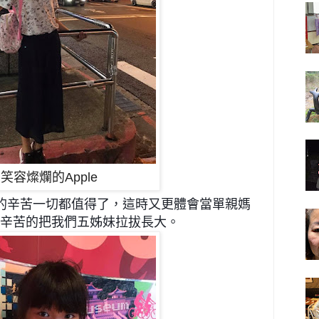
笑容燦爛的Apple
的辛苦
一切都值得了，這時又更體會當單親媽
辛苦的把我們五姊妹拉拔長大。