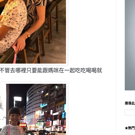
棒，不管去哪裡只要能跟媽咪在一起吃吃喝喝就
搜尋此
★熱門