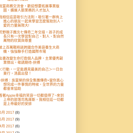
悅富商務交流會，歡迎想要拓展事業版
圖，擴展人脈業務的人才加入
我相信這是吸引力法則，吸引著一群有上
進心的朋友一起來學習怎麼幫助別人，
愛的力量無限大!
荒野親子團北七傳奇二年交接，孩子的成
長只有一次學習對自己、對人、對自然
萬物的欣賞與尊重
披上百萬戰袍談跨國合作美容養生大商
機，強強聯手打造國際市場
出書改變生命打造個人品牌，主業優秀副
業傑出，敬請期待-拚搏
＜行動，一定能遇見最美的自己＞一日台
東行，淸晨出發！
<拚搏：吳富榮的保全集團傳奇>當你真心
想完成一件事情的時候，全世界的力量
都會來協助
看著Apple幸福的笑容一切都值得了~來到
上帝的部落司馬庫斯，我相信這一切都
是上帝最好的安排
6月 2017
(8)
5月 2017
(9)
4月 2017
(6)
3月 2017
(2)