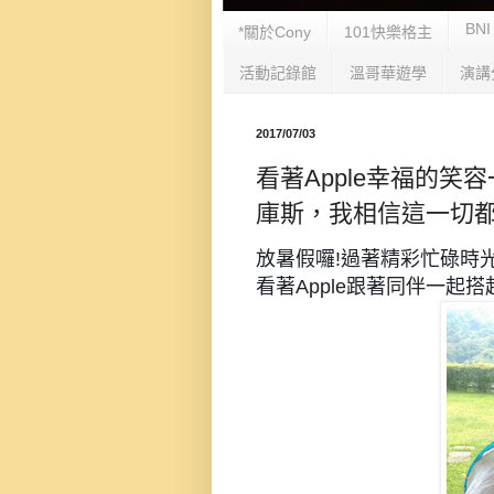
BNI
*關於Cony
101快樂格主
活動記錄館
溫哥華遊學
演講
2017/07/03
看著Apple幸福的
庫斯，我相信這一切
放暑假囉!過著精彩忙碌時光
看著Apple跟著同伴一起