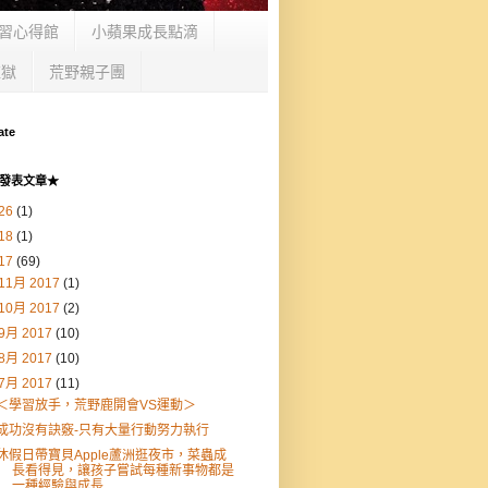
習心得館
小蘋果成長點滴
監獄
荒野親子團
ate
發表文章★
26
(1)
18
(1)
17
(69)
11月 2017
(1)
10月 2017
(2)
9月 2017
(10)
8月 2017
(10)
7月 2017
(11)
＜學習放手，荒野鹿開會VS運動＞
成功沒有訣竅-只有大量行動努力執行
休假日帶寶貝Apple蘆洲逛夜市，菜蟲成
長看得見，讓孩子嘗試每種新事物都是
一種經驗與成長