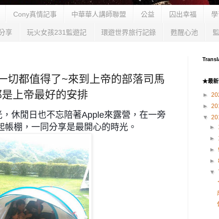
Cony真情記事
中華華人講師聯盟
公益
囚出幸福
學
分享
玩火女孩231監遊記
環遊世界旅行記錄
甦醒心池
Transl
笑容一切都值得了~來到上帝的部落司馬
★最新
都是上帝最好的安排
►
20
►
20
，休閒日也不忘陪著Apple來露營，在一旁
▼
20
搭起帳棚，一同分享是最開心的時光。
►
►
►
►
▼