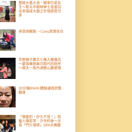
歷經大風大浪，歸來仍是女
王～新北市樹林紳士協會囚
出幸福成大器之珍惜感恩分
享
承受與解脫 －Cony真情告白
荒野親子團北七團入團儀式
～愛與擁抱無可取代的陪伴
～兩天一夜內湖碧山露營場
30分鐘IPAPA 體驗讓我逆襲
翻身
「親愛的，好久不見！」與
藝人陳若萍、方岑約會～天
母「門片咖啡」SPA水療趣