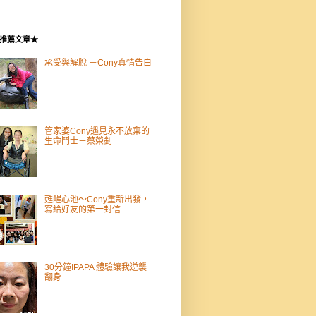
推薦文章★
承受與解脫 －Cony真情告白
管家婆Cony遇見永不放棄的
生命鬥士－蔡榮釗
甦醒心池～Cony重新出發，
寫給好友的第一封信
30分鐘IPAPA 體驗讓我逆襲
翻身