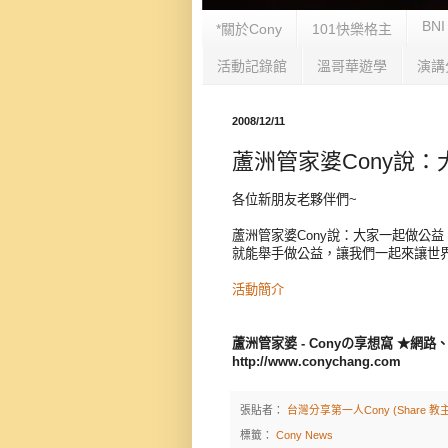
BNI
*關於Cony
101快樂格主
活動記錄館
溫哥華遊學
演講
2008/12/11
蘆洲管家婆Cony說：
各位新朋友老夥伴們~
蘆洲管家婆Cony說：大家一起做公
就能舉手做公益，讓我們一起來讓世
活動簡介
蘆洲管家婆 - Conyの享想窩 ★
http://www.conychang.com
張貼者：
台灣分享第一人Cony (Share 教主
標籤：
Cony News