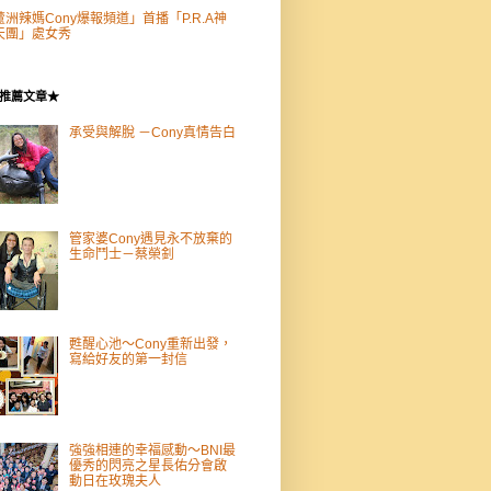
蘆洲辣媽Cony爆報頻道」首播「P.R.A神
天團」處女秀­
推薦文章★
承受與解脫 －Cony真情告白
管家婆Cony遇見永不放棄的
生命鬥士－蔡榮釗
甦醒心池～Cony重新出發，
寫給好友的第一封信
強強相連的幸福感動～BNI最
優秀的閃亮之星長佑分會啟
動日在玫瑰夫人