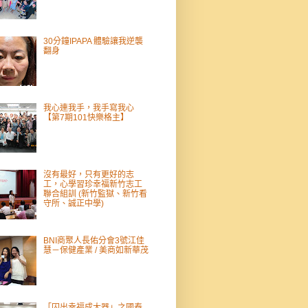
30分鐘IPAPA 體驗讓我逆襲
翻身
我心連我手，我手寫我心
【第7期101快樂格主】
沒有最好，只有更好的志
工，心學習珍幸福新竹志工
聯合組訓 (新竹監獄、新竹看
守所、誠正中學)
BNI商聚人長佑分會3號江佳
慧－保健產業 / 美商如新華茂
「囚出幸福成大器」之國泰