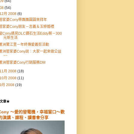
09
(64)
08
(54)
12月 2008
(6)
管家婆Cony帶團團圓圓來拜年
管家婆Cony朋友－志義＆玉婷婚禮
當Cony遇見DLC鑽石生活Eddy蔡－300
元新生活
蘆洲鷺江里－年終傳愛義剪活動
蘆洲管家婆Cony說：大家一起來做公益
~~
蘆洲管家婆Cony行銷服務DM
11月 2008
(18)
10月 2008
(11)
9月 2008
(19)
文章★
Cony ～愛的發電機，幸福窗口～歡
約演講、課程、讀書會分享