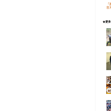
「
音
★更多