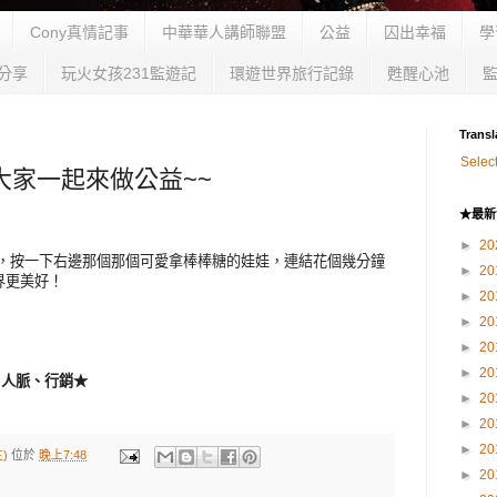
Cony真情記事
中華華人講師聯盟
公益
囚出幸福
學
分享
玩火女孩231監遊記
環遊世界旅行記錄
甦醒心池
Transl
Selec
大家一起來做公益~~
★最新
►
20
益，按一下右邊那個那個可愛拿棒棒糖的娃娃，連結花個幾分鐘
►
20
界更美好！
►
20
►
20
►
20
►
20
網路、人脈、行銷★
►
20
►
20
►
20
)
位於
晚上7:48
►
20