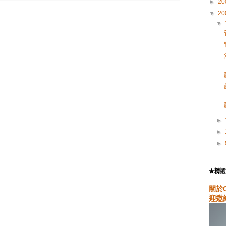
►
20
▼
20
▼
►
►
►
★精選
關於
迎邀