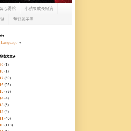
習心得館
小蘋果成長點滴
監獄
荒野親子團
ate
t Language
▼
發表文章★
26
(1)
18
(1)
17
(69)
16
(93)
15
(79)
14
(4)
13
(5)
12
(4)
11
(40)
10
(118)