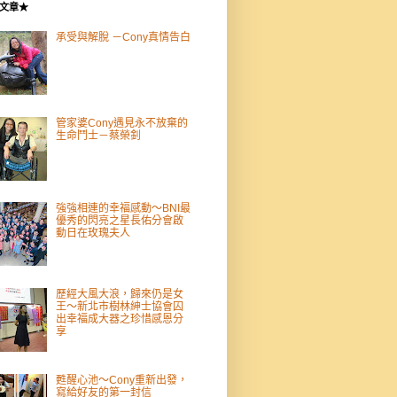
文章★
承受與解脫 －Cony真情告白
管家婆Cony遇見永不放棄的
生命鬥士－蔡榮釗
強強相連的幸福感動～BNI最
優秀的閃亮之星長佑分會啟
動日在玫瑰夫人
歷經大風大浪，歸來仍是女
王～新北市樹林紳士協會囚
出幸福成大器之珍惜感恩分
享
甦醒心池～Cony重新出發，
寫給好友的第一封信