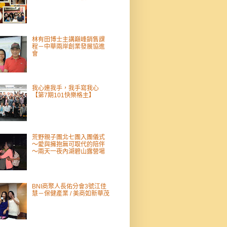
林有田博士主講巔峰銷售課
程－中華兩岸創業發展協進
會
我心連我手，我手寫我心
【第7期101快樂格主】
荒野親子團北七團入團儀式
～愛與擁抱無可取代的陪伴
～兩天一夜內湖碧山露營場
BNI商聚人長佑分會3號江佳
慧－保健產業 / 美商如新華茂