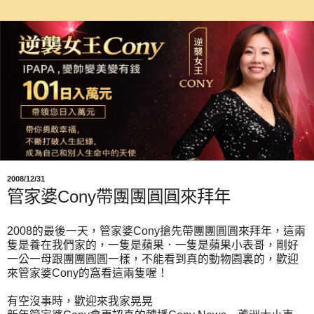
2008/12/31
管家婆Cony帶團團圓圓來拜年
2008的最後一天，管家婆Cony搶先帶團團圓圓來拜年，這兩
隻是養在我們家的，一隻是蘋果．一隻是蘋果小表哥，剛好
一公一母跟團團圓圓一樣，不能看到真的動物園裏的，歡迎
來管家婆Cony的窩看這兩隻喔！
有空沒事時，歡迎來我家晃晃