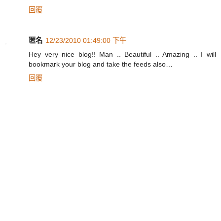
回覆
匿名
12/23/2010 01:49:00 下午
Hey very nice blog!! Man .. Beautiful .. Amazing .. I will
bookmark your blog and take the feeds also…
回覆