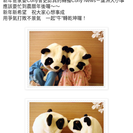
新年管家婆Cony會更認真的轉播Cony News－蘆洲大小事
應該要忙到農曆年後囉～～
新年新希望 祝大家心想事成
用爭氣打敗不景氣 一起”牛”轉乾坤囉！