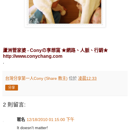
蘆洲管家婆 - Conyの享想窩 ★網路、人脈、行銷★
http://www.conychang.com
.
台灣分享第一人Cony (Share 教主)
位於
凌晨12:33
分享
2 則留言:
匿名
12/18/2010 01:15:00 下午
It doesn't matter!