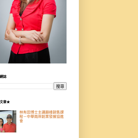
網誌
文章★
林有田博士主講巔峰銷售課
程－中華兩岸創業發展協進
會