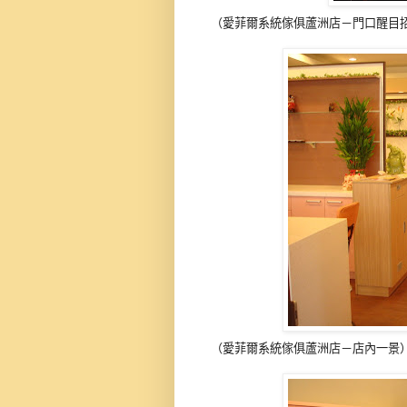
（愛菲爾系統傢俱蘆洲店－門口醒目招
（愛菲爾系統傢俱蘆洲店－店內一景