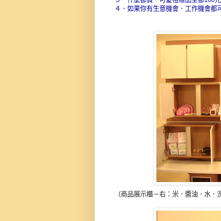
４．如果你有生意機會．工作機會都
（商品展示櫃－右：米．醬油．水．洗