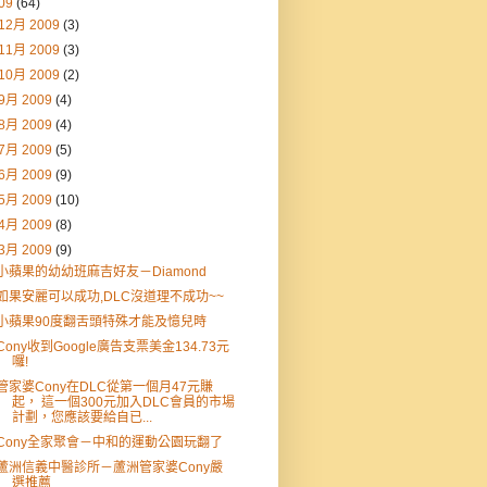
09
(64)
12月 2009
(3)
11月 2009
(3)
10月 2009
(2)
9月 2009
(4)
8月 2009
(4)
7月 2009
(5)
6月 2009
(9)
5月 2009
(10)
4月 2009
(8)
3月 2009
(9)
小蘋果的幼幼班麻吉好友－Diamond
如果安麗可以成功,DLC沒道理不成功~~
小蘋果90度翻舌頭特殊才能及憶兒時
Cony收到Google廣告支票美金134.73元
囉!
管家婆Cony在DLC從第一個月47元賺
起， 這一個300元加入DLC會員的市場
計劃，您應該要給自已...
Cony全家聚會－中和的運動公園玩翻了
蘆洲信義中醫診所－蘆洲管家婆Cony嚴
選推薦