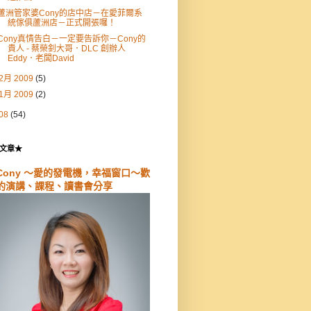
蘆洲管家婆Cony的店中店－在愛菲爾系
統傢俱蘆洲店－正式開張囉！
Cony真情告白－一定要告訴你－Cony的
貴人 - 蔡榮釗大哥．DLC 創辦人
Eddy．老闆David
2月 2009
(5)
1月 2009
(2)
08
(54)
文章★
Cony ～愛的發電機，幸福窗口～歡
約演講、課程、讀書會分享