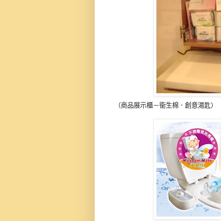
（商品展示櫃－衞生棉．創意湯匙）