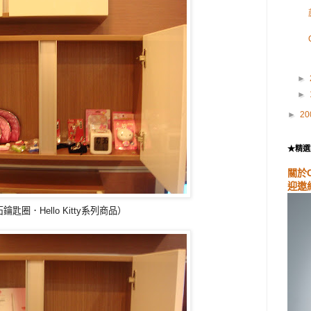
►
►
►
20
★精選
關於
迎邀
．Hello Kitty系列商品）