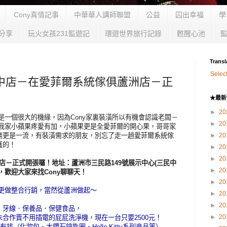
Cony真情記事
中華華人講師聯盟
公益
囚出幸福
學
分享
玩火女孩231監遊記
環遊世界旅行記錄
甦醒心池
Transl
Selec
店中店－在愛菲爾系統傢俱蘆洲店－正
★最新
►
20
作是一個很大的機緣，因為Cony家裏裝潢所以有機會認識老闆－
►
20
對我家小蘋果疼愛有加，小蘋果更是全愛菲爾的開心果，哥哥家
務更是一流，有裝潢需求的朋友，別忘了走一趟愛菲爾系統傢
►
20
獲的！
►
20
►
20
店－正式開張囉！地址：蘆洲市三民路149號展示中心(三民中
►
20
，歡迎大家來找Cony聊聊天！
►
20
，更做整合行銷，當然從蘆洲做起～
►
20
►
20
．牙線．保養品．保健食品，
►
20
id 朱合作賣不用插電的屁屁洗淨機，現在一台只要2500元！
找（化妝包．大鑽石鑰匙圈．Hello Kitty系列商品等）