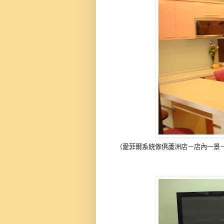
（愛菲爾系統傢俱蘆洲店－店內一景