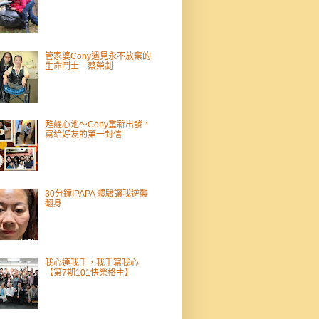
管家婆Cony遇見永不放棄的
生命鬥士－蔡榮釗
甦醒心池～Cony重新出發，
寫給好友的第一封信
30分鐘IPAPA 體驗讓我逆襲
翻身
我心連我手，我手寫我心
【第7期101快樂格主】