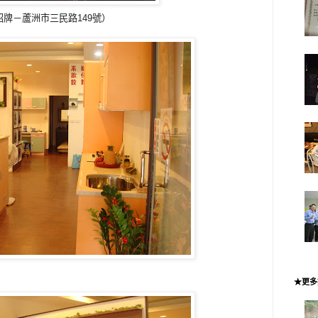
牌－蘆洲市三民路149號）
）
★更多