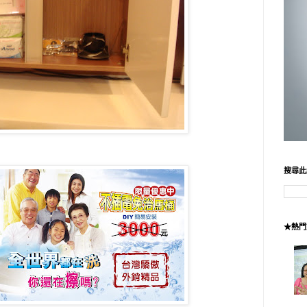
搜尋此
★熱門