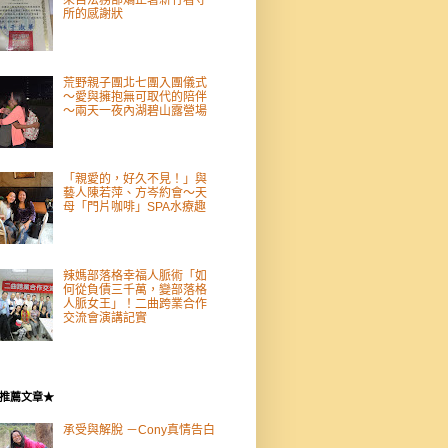
所的感謝狀
荒野親子團北七團入團儀式
～愛與擁抱無可取代的陪伴
～兩天一夜內湖碧山露營場
「親愛的，好久不見！」與
藝人陳若萍、方岑約會～天
母「門片咖啡」SPA水療趣
辣媽部落格幸福人脈術「如
何從負債三千萬，變部落格
人脈女王」！二曲跨業合作
交流會演講記實
推薦文章★
承受與解脫 －Cony真情告白