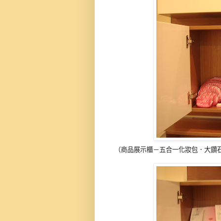
（商品展示櫃－五合一化妝包．大鑽石鑰匙圈