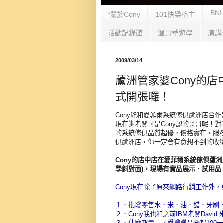
BNI
*關於Cony
101快樂格主
活動記錄館
溫哥華遊學
演講
2009/03/14
蘆洲管家婆Cony的
式開張囉！
Cony能和愛菲爾系統傢俱蘆洲店合
現在謝老闆可是Cony認的哥哥呢！
的系統傢俱品質超優，價格實在，服
俱蘆洲店，你一定會有意想不到的收
Cony的店中店在愛菲爾系統傢俱蘆洲
學鈄對面)，現場有實品展示．試用品
Cony現在除了原來網路行銷工作外
１．批發零售水．米．油．醋．牙刷
２．Cony我也和之前IBM老闆Dav
３．什麼都賣－可愛禮贈品全都100元有