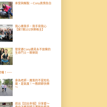
承受與解脫 －Cony真情告白
我心連我手，我手寫我心
【第7期101快樂格主】
管家婆Cony遇見永不放棄的
生命鬥士－蔡榮釗
業囉！~~~
身為老師，厲害的不是知名
度，是氣度！～教師節快樂
～
送出【囚出幸福】分享愛～
來自法務部矯正署新竹看守