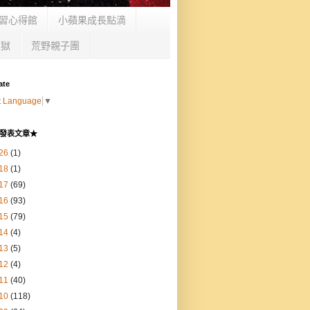
習心得館
小蘋果成長點滴
監獄
荒野親子團
ate
t Language
▼
發表文章★
26
(1)
18
(1)
17
(69)
16
(93)
15
(79)
14
(4)
13
(5)
12
(4)
11
(40)
10
(118)