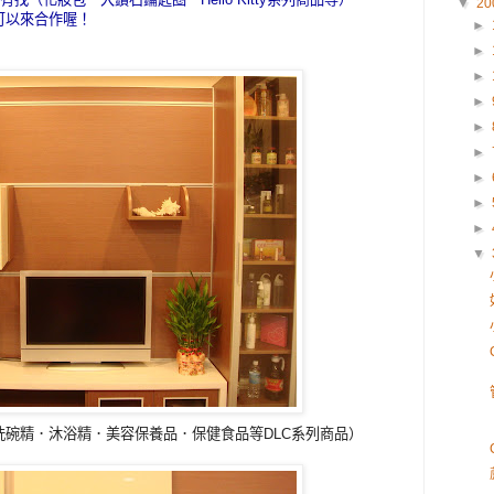
▼
20
可以來合作喔！
►
►
►
►
►
►
►
►
►
▼
碗精．沐浴精．美容保養品．保健食品等DLC系列商品）