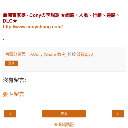
蘆洲管家婆 - Conyの享想窩 ★網路、人脈、行銷、通路、
DLC★
http://www.conychang.com/
.
台灣分享第一人Cony (Share 教主)
位於
凌晨2:33
分享
沒有留言:
張貼留言
‹
›
首頁
查看網路版