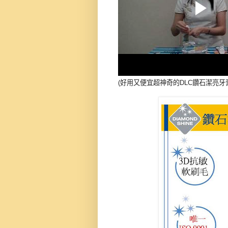
(好用又便宜超神奇的DLC鑽石潔亮牙