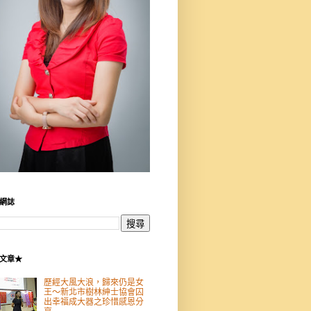
網誌
文章★
歷經大風大浪，歸來仍是女
王～新北市樹林紳士協會囚
出幸福成大器之珍惜感恩分