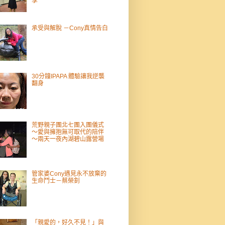
享
承受與解脫 －Cony真情告白
30分鐘IPAPA 體驗讓我逆襲
翻身
荒野親子團北七團入團儀式
～愛與擁抱無可取代的陪伴
～兩天一夜內湖碧山露營場
管家婆Cony遇見永不放棄的
生命鬥士－蔡榮釗
「親愛的，好久不見！」與