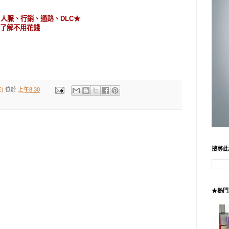
路、人脈、行銷、通路、DLC★
 了解不用花錢
)
位於
上午8:30
搜尋此
★熱門