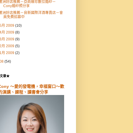
蘆洲好店推薦－亞商維珍數位婚紗－
Cony婚紗照分享
蘆洲好店推薦－良新國際洋酒專賣店－會
員免費招募中
5月 2009
(10)
4月 2009
(8)
3月 2009
(9)
2月 2009
(5)
1月 2009
(2)
08
(54)
文章★
Cony ～愛的發電機，幸福窗口～歡
約演講、課程、讀書會分享