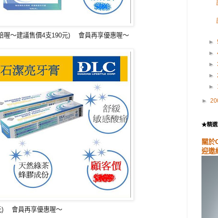
倍喔～建議售價4支190元) 會員再享優惠喔～
►
►
►
►
►
►
20
★精選
關於
迎邀
5元) 會員再享優惠喔～