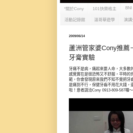
BNI
*關於Cony
101快樂格主
活動記錄館
溫哥華遊學
演講
2009/06/14
蘆洲管家婆Cony推
牙膏實驗
牙痛不是病，痛起來要人命，大多數的
感覺實在是很恐怖又不舒服，平時的保
範，你會發現原來我們不知不覺把牙
是痛到不行，保健牙齒不用花大錢，
啦！意者請洽Cony 0913-809-587囉