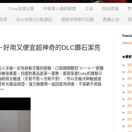
Cony真情記事
中華華人講師聯盟
公益
囚出幸福
學
分享
玩火女孩231監遊記
環遊世界旅行記錄
甦醒心池
Transl
Selec
薦－好用又便宜超神奇的DLC鑽石潔亮
★最新
►
20
人牙齒一定有過看牙醫的經驗，口張開開聽到”ㄐ一ㄐ一”那種
►
20
養很重要，但選對產品是第一要務，看管家婆Cony的實驗示
齒刷得太敏感（牙膏不對＋牙刷不對），所以牙齒冷熱敏感或
►
20
還有30產品保證，強力推薦帶一組回家用用看，不喜歡不用錢
►
20
～～
►
20
►
20
►
20
►
20
►
20
►
20