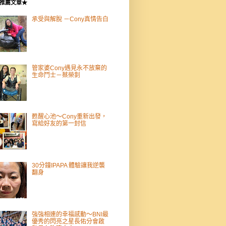
推薦文章★
承受與解脫 －Cony真情告白
管家婆Cony遇見永不放棄的
生命鬥士－蔡榮釗
甦醒心池～Cony重新出發，
寫給好友的第一封信
30分鐘IPAPA 體驗讓我逆襲
翻身
強強相連的幸福感動～BNI最
優秀的閃亮之星長佑分會啟