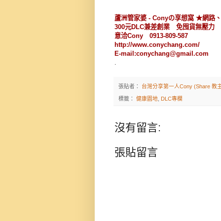
蘆洲管家婆 - Conyの享想窩 ★網
300元DLC兼差創業 免囤貨無壓力
意洽Cony 0913-809-587
http://www.conychang.com/
E-mail:conychang@gmail.com
.
張貼者：
台灣分享第一人Cony (Share 教主
標籤：
健康園地
,
DLC專欄
沒有留言:
張貼留言