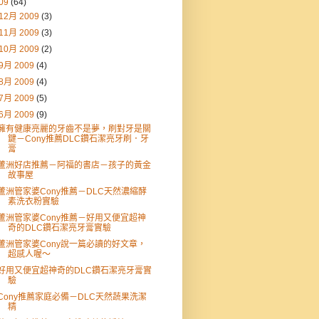
09
(64)
12月 2009
(3)
11月 2009
(3)
10月 2009
(2)
9月 2009
(4)
8月 2009
(4)
7月 2009
(5)
6月 2009
(9)
擁有健康亮麗的牙齒不是夢，刷對牙是關
鍵－Cony推薦DLC鑽石潔亮牙刷．牙
膏
蘆洲好店推薦－阿福的書店－孩子的黃金
故事屋
蘆洲管家婆Cony推薦－DLC天然濃縮酵
素洗衣粉實驗
蘆洲管家婆Cony推薦－好用又便宜超神
奇的DLC鑽石潔亮牙膏實驗
蘆洲管家婆Cony說一篇必讀的好文章，
超感人喔～
好用又便宜超神奇的DLC鑽石潔亮牙膏實
驗
Cony推薦家庭必備－DLC天然蔬果洗潔
精