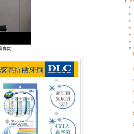
▼
20
►
►
►
►
►
►
▼
膏實驗)