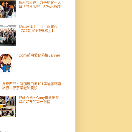
藝人陳若萍、方岑約會～天
母「門片咖啡」SPA水療趣
我心連我手，我手寫我心
【第7期101快樂格主】
Cony超可愛部落格Banner
馬來西亞、新加坡飛騰101美極客環遊
旅行—鄭宇寰老師義診
甦醒心池～Cony重新出發，
寫給好友的第一封信