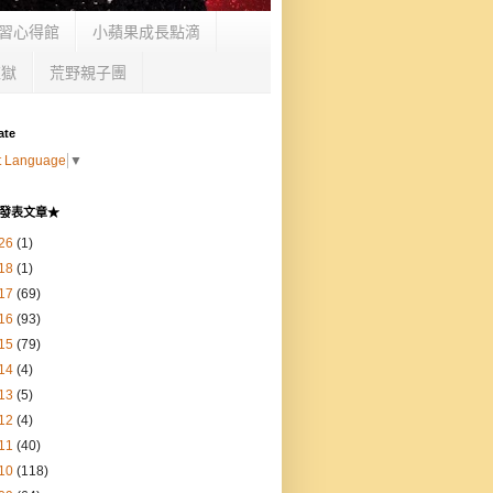
習心得館
小蘋果成長點滴
監獄
荒野親子團
ate
t Language
▼
發表文章★
26
(1)
18
(1)
17
(69)
16
(93)
15
(79)
14
(4)
13
(5)
12
(4)
11
(40)
10
(118)