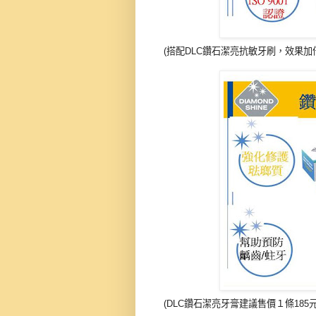
(搭配DLC鑽石潔亮抗敏牙刷，效果加
(DLC鑽石潔亮牙膏建議售價１條18