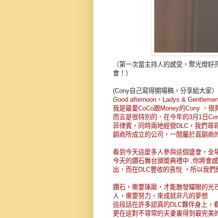
（第一次當主持人的感受，聚光燈好亮
會！）
(Cony自己寫得開場稿，分享給大家）
Good afternoon，Ladys & Gen
我是最愛CoCo跟Money的Cony
而言是很特別的．在今年的3月1日Con
菲律賓，同時兩地經營DLC，我們尋
銷商所成立的公司，一間屬於直銷商的
看到今天這麼多人參與這個盛會，全場
今天的鑽石舞台頒奬典禮中 ,你將會感
出，而在DLC豐收的喜悅 ，所以我們
鑽石，需要琢磨，才能散發耀眼的光
人，需要努力，來成就非凡的夢想
這段話在許多認真的DLC夥伴身上，
更在這對不尋常的夫妻裏得到最完美