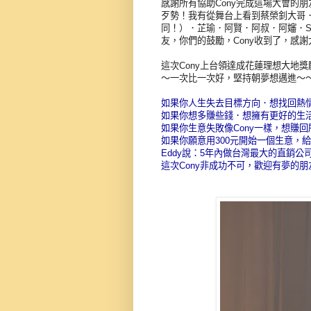
感謝所有協助Cony完成這場大會的
歹勢！我有從舞台上看到蔡榮釗大哥
同！）．芷瑜．阿賢．阿叔．阿嬸．S
友，你們的鼓勵，Cony收到了，感謝
這次Cony上台領達成花蓮理想大地
～一次比一次好，堅持朝夢想邁進～
如果你人生失去目標方向．想找回熱
如果你想多賺些錢．想擁有更好的生
如果你生意失敗像Cony一樣，想賺
如果你願意用300元開始一個生意，給
Eddy說：5年內做台灣最大的直銷
這次Cony非成功不可，歡迎有夢的朋