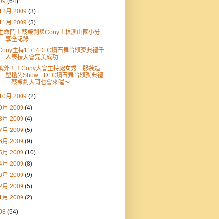
09
(64)
12月 2009
(3)
11月 2009
(3)
生命鬥士蔡榮釗與Cony士林溪山國小分
享全記錄
Cony主持11/14DLC鑽石舞台頒獎典禮千
人表揚大會完美成功
號外！！Cony大會主持處女秀－服裝造
型搶先Show－DLC鑽石舞台頒獎典禮
－蔡榮釗大哥也會來喔～
10月 2009
(2)
9月 2009
(4)
8月 2009
(4)
7月 2009
(5)
6月 2009
(9)
5月 2009
(10)
4月 2009
(8)
3月 2009
(9)
2月 2009
(5)
1月 2009
(2)
08
(54)