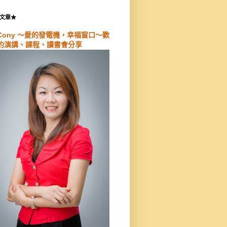
文章★
Cony ～愛的發電機，幸福窗口～歡
約演講、課程、讀書會分享