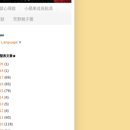
習心得館
小蘋果成長點滴
監獄
荒野親子團
ate
t Language
▼
發表文章★
26
(1)
18
(1)
17
(69)
16
(93)
15
(79)
14
(4)
13
(5)
12
(4)
11
(40)
10
(118)