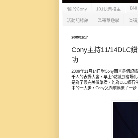
BNI
*關於Cony
101快樂格主
活動記錄館
溫哥華遊學
演講
2009/11/17
Cony主持11/14
功
2009年11月14日對Cony而言是
千人的表揚大會，早上9點就到會場化
是為了最完美做準備，能為DLC鑽石生
中的一大步，Cony又向前邁進了一步