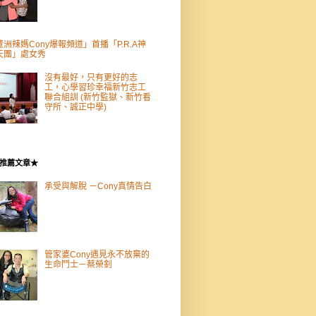
蘆洲辣媽Cony爆報頻道」首播「P.R.A神
天團」處女秀­
沒有最好，只有更好的志
工，心學習珍幸福新竹志工
聯合組訓 (新竹監獄、新竹看
守所、誠正中學)
推薦文章★
承受與解脫 －Cony真情告白
管家婆Cony遇見永不放棄的
生命鬥士－蔡榮釗