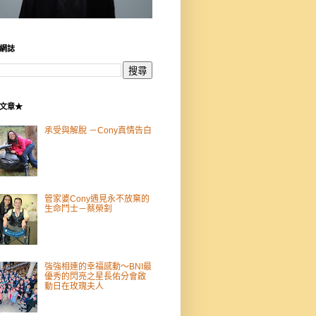
網誌
文章★
承受與解脫 －Cony真情告白
管家婆Cony遇見永不放棄的
生命鬥士－蔡榮釗
強強相連的幸福感動～BNI最
優秀的閃亮之星長佑分會啟
動日在玫瑰夫人