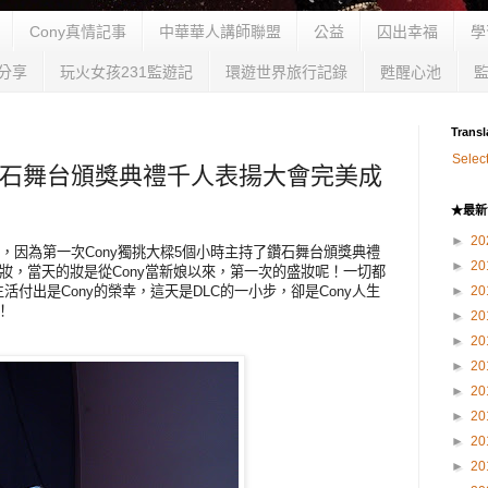
Cony真情記事
中華華人講師聯盟
公益
囚出幸福
學
分享
玩火女孩231監遊記
環遊世界旅行記錄
甦醒心池
Transl
Selec
DLC鑽石舞台頒獎典禮千人表揚大會完美成
★最新
►
20
個記錄，因為第一次Cony獨挑大樑5個小時主持了鑽石舞台頒獎典禮
►
20
妝，當天的妝是從Cony當新娘以來，第一次的盛妝呢！一切都
活付出是Cony的榮幸，這天是DLC的一小步，卻是Cony人生
►
20
！
►
20
►
20
►
20
►
20
►
20
►
20
►
20