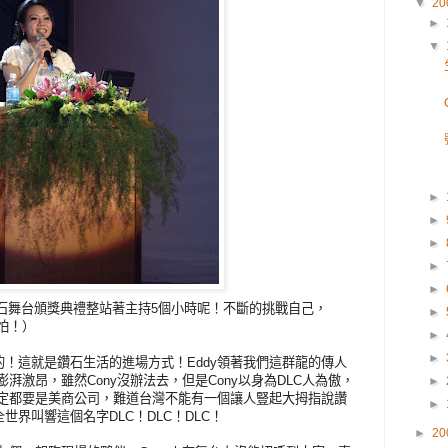
▼
20
►
▼
►
►
►
►
►
C鑽石舞台頒獎典禮整站著主持5個小時呢！不斷的挑戰自己，
►
怕！）
►
►
，是的！這就是鑽石生活的進場方式！Eddy領著我們這群龍的傳人
澎湃激昂，雖然Cony沒辦法去，但是Cony以身為DLC人為傲，
►
一定都要是美商公司，難道台灣不能有一個讓人豎起大拇指說讚
►
界叫響這個名字DLC！DLC！DLC！
►
20