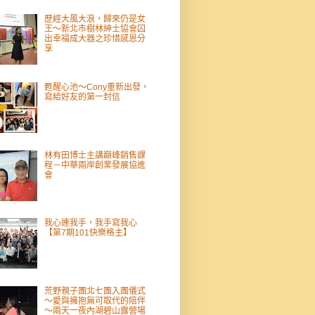
歷經大風大浪，歸來仍是女
王～新北市樹林紳士協會囚
出幸福成大器之珍惜感恩分
享
甦醒心池～Cony重新出發，
寫給好友的第一封信
林有田博士主講巔峰銷售課
程－中華兩岸創業發展協進
會
我心連我手，我手寫我心
【第7期101快樂格主】
荒野親子團北七團入團儀式
～愛與擁抱無可取代的陪伴
～兩天一夜內湖碧山露營場