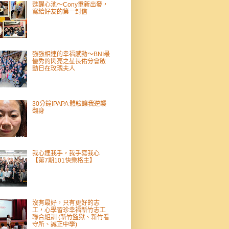
甦醒心池～Cony重新出發，
寫給好友的第一封信
強強相連的幸福感動～BNI最
優秀的閃亮之星長佑分會啟
動日在玫瑰夫人
30分鐘IPAPA 體驗讓我逆襲
翻身
我心連我手，我手寫我心
【第7期101快樂格主】
沒有最好，只有更好的志
工，心學習珍幸福新竹志工
聯合組訓 (新竹監獄、新竹看
守所、誠正中學)