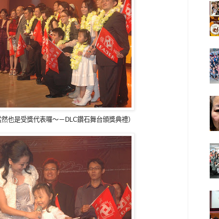
le當然也是受獎代表囉～－DLC鑽石舞台頒獎典禮）