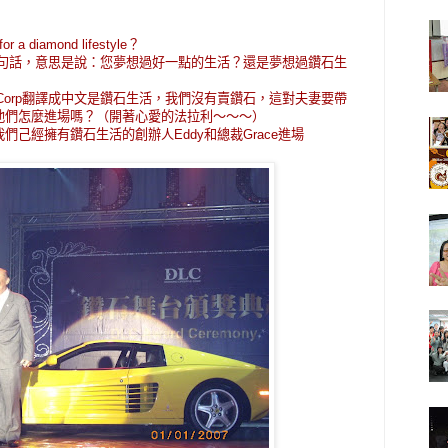
 for a diamond lifestyle？
一句話，意思是說：您夢想過好一點的生活？還是夢想過鑽石生
estyle Corp翻譯成中文是鑽石生活，我們沒有賣鑽石，這對夫妻要帶
他們怎麼進場嗎？（開著心愛的法拉利～～～）
己經擁有鑽石生活的創辦人Eddy和總裁Grace進場