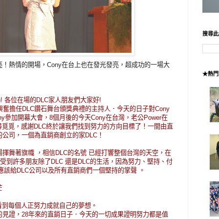
搜尋此
！熱情的開場，Cony在台上也在發光發亮，超成功的一場大
★熱門
tlemen! 各位在場的DLC家人朋友們大家好!
 ，很興奮擔任DLC鑽石舞台頒獎典禮的主持人．今天的日子對Cony
y參加開幕大會，8個月後的今天Cony在台灣，老公Power在
尋覓覓，感謝DLC終於讓我們找到努力的方向目標了！一間由直
公司，一個為直銷商創立的家DLC！
揮舞著旗幟 ，相信DLC的名號 已經打響整個台灣的天空，在
受到許多朋友除了DLC 還是DLC的生活，因為努力、堅持、付
應該給DLC公司以及所有直銷商們一個堅持的掌聲 。
芒
看到每個人正努力成就自己的夢想。
的見證，28年來的直銷日子．今天的一切成果證明努力都是值