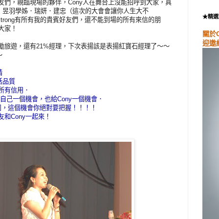
朋友們，親臨現場的夥伴，Cony人在舞台上沒能招呼到大家，真
．昱羽學姊．瑞妍．建忠（這次的大會會讓你人生大不
★精選
trong有所有我的貴賓好友們，還不能到場的所有來信的朋
大家！
關於
迎邀
獎勵旅遊，還有21%經理，下次表揚該是表揚紅寶石經理了～～
～
情
活品質
回所有信用．
自己一個機會，也給Cony一個機會．
公司，這個機會你絕對要把握！！！！
友和Cony一起來！