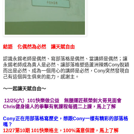
結語 化偶然為必然 讓天賦自由
認識永錫老師是偶然、寫部落格是偶然、當講師是偶然；讓
永錫老師成為貴人是必然、讓部落格塑造蘆洲辣媽Cony脫穎
而出是必然、成為一個用心的講師是必然，Cony突然發現自
己有這個與生俱來的能力，感謝主。
～一起讓天賦自由～
12/25(六）101快樂做公益 無腿運匠蔡榮釗大哥見面會
Chris健身達人的拳擊有氧課程每週二上課，馬上了解
Cony正在用部落格寫歷史，想跟Cony一樣有精彩的部落格
嗎？
12/27第10期 101快樂格主，100%滿意保證，馬上了解