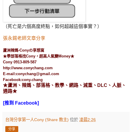
（死亡是六個高度終點，如何超越這個事實？）
張永錫老師文章分享
蘆洲辣媽-Conyの享想窩
★學部落格找Cony，超高人氣變Money★
Cony 0913-809-587
http://www.conychang.com
E-mail:conychang@gmail.com
Facebook:cony.chang
★蘆洲、辣媽、部落格、教學、網路、減重、DLC、人脈、
通路★
[推到 Facebook]
台灣分享第一人Cony (Share 教主)
位於
凌晨2:26
分享