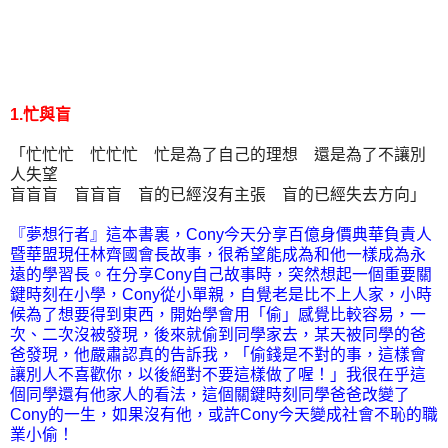
1.忙與盲
「忙忙忙 忙忙忙 忙是為了自己的理想 還是為了不讓別
人失望
盲盲盲 盲盲盲 盲的已經沒有主張 盲的已經失去方向」
『夢想行者』這本書裏，Cony今天分享百億身價典華負責人
暨華盟現任林齊國會長故事，很希望能成為和他一樣成為永
遠的學習長。在分享Cony自己故事時，突然想起一個重要關
鍵時刻在小學，Cony從小單親，自覺老是比不上人家，小時
候為了想要得到東西，開始學會用「偷」感覺比較容易，一
次、二次沒被發現，後來就偷到同學家去，某天被同學的爸
爸發現，他嚴肅認真的告訴我，「偷錢是不對的事，這樣會
讓別人不喜歡你，以後絕對不要這樣做了喔！」我很在乎這
個同學還有他家人的看法，這個關鍵時刻同學爸爸改變了
Cony的一生，如果沒有他，或許Cony今天變成社會不恥的職
業小偷！