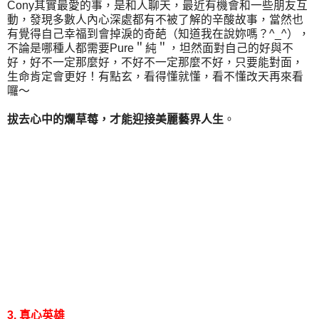
Cony其實最愛的事，是和人聊天，最近有機會和一些朋友互
動，發現多數人內心深處都有不被了解的辛酸故事，當然也
有覺得自己幸福到會掉淚的奇葩（知道我在說妳嗎？^_^），
不論是哪種人都需要Pure＂純＂，坦然面對自己的好與不
好，好不一定那麼好，不好不一定那麼不好，只要能對面，
生命肯定會更好！有點玄，看得懂就懂，看不懂改天再來看
囉～
拔去心中的爛草莓，才能迎接美麗藝界人生
。
3. 真心英雄