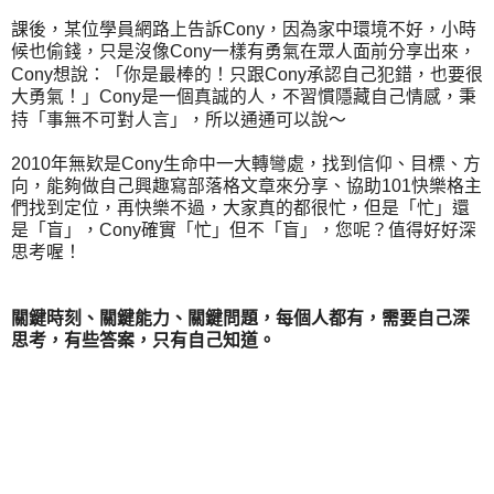
課後，某位學員網路上告訴Cony，因為家中環境不好，小時
候也偷錢，只是沒像Cony一樣有勇氣在眾人面前分享出來，
「
Cony想說：
你是最棒的！只跟Cony承認自己犯錯，也要很
大勇氣！」Cony是一個真誠的人，不習慣隱藏自己情感，秉
「事無不可對人言」
持
，所以通通可以說～
2010年無欵是Cony生命中一大轉彎處，找到信仰、目標、方
向，能夠做自己興趣寫部落格文章來分享、協助101快樂格主
們找到定位，再快樂不過，大家真的都很忙，但是「忙」還
是「盲」，Cony確實「忙」但不「盲」，您呢？值得好好深
思考喔！
關鍵時刻、關鍵能力、關鍵問題，每個人都有，需要自己深
思考，有些答案，只有自己知道。