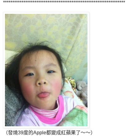
******************************************************************
（發燒39度的Apple都變成紅蘋果了～～）