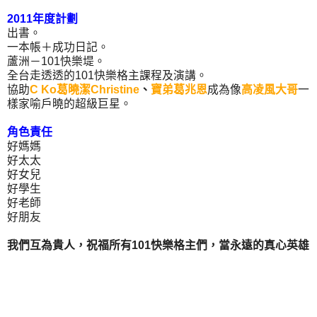
2011年度計劃
出書。
一本帳＋成功日記。
蘆洲－101快樂堤。
全台走透透的101快樂格主課程及演講。
協助
C Ko葛曉潔Christine
、
寶弟葛兆恩
成為像
高凌風大哥
一
樣家喻戶曉的超級巨星。
角色責任
好媽媽
好太太
好女兒
好學生
好老師
好朋友
我們互為貴人，祝福所有101快樂格主們，當永遠的真心英雄