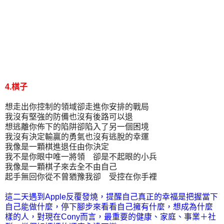
4.棋子
想走出你控制的領域卻走進你安排的戰局
我沒有堅強的防備也沒有後路可以退
想逃離你佈下的陷阱卻陷入了另一個困境
我沒有決定輸贏的勇氣也沒有逃脫的幸運
我像是一顆棋進退任由你決定
我不是你眼中唯一將領 卻是不起眼的小兵
我像是一顆棋子來去全不由自己
起手無回你從不曾猶豫我卻 受控在你手裡
這二天遇到Apple反覆發燒，提醒自己真正的幸福是把握當下
自己能做什麼，停下腳步來看看自己擁有什麼，想成為什麼
樣的人，對現在Cony而言，最重要的健康、家庭、事業＋社