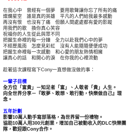
在我心中 曾經有一個夢 要用歌聲讓你忘了所有的痛
燦爛星空 誰是真的英雄 平凡的人們給我最多感動
再沒有恨 也沒有了痛 但願人間處處都有愛的影蹤
用我們的歌 換你真心笑容
祝福你的人生從此與眾不同
把握生命裡的每一分鐘 全力以赴我們心中的夢
不經歷風雨 怎麼見彩虹 沒有人能隨隨便便成功
把握生命裡每一次感動 和心愛的朋友熱情相擁
讓真心的話 和開心的淚 在你我的心裡流動
趁著這次課程寫下Cony一直想做沒做的事：
一輩子目標
全方位「富貴」－知足者「富」、人敬者「貴」人生。
向全世界分享－『敢夢、敢想、敢行動，快樂做自己』理
念。
五年計劃
影響10萬人動手寫部落格，為世界留一份禮物。
協助10萬人用300元創業，增加自己被動收入的DLC快樂團
隊，歡迎跟Cony合作。