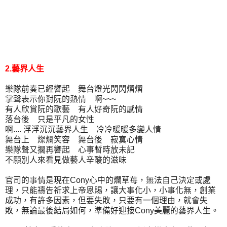
2.藝界人生
樂隊前奏已經響起 舞台燈光閃閃熠熠
掌聲表示你對阮的熱情 啊~~~
有人欣賞阮的歌藝 有人好奇阮的感情
落台後 只是平凡的女性
啊.... 浮浮沉沉藝界人生 冷冷暖暖多變人情
舞台上 燦爛笑容 舞台後 寂寞心情
樂隊聲又擱再響起 心事暫時放未記
不願別人來看見做藝人辛酸的滋味
官司的事情是現在Cony心中的爛草苺，無法自己決定或處
理，只能禱告祈求上帝恩賜，讓大事化小，小事化無，創業
成功，有許多因素，但要失敗，只要有一個理由，就會失
敗，無論最後結局如何，準備好迎接Cony美麗的藝界人生。