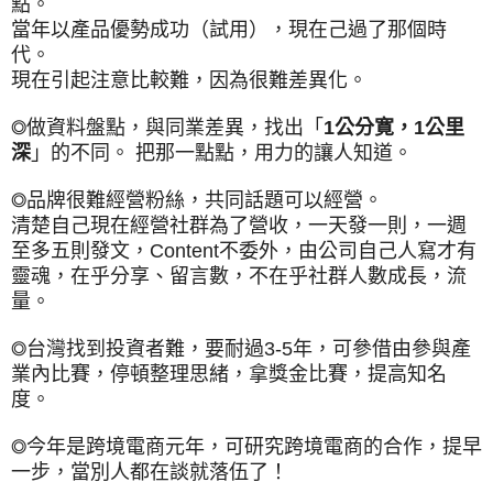
點。
當年以產品優勢成功（試用），現在己過了那個時
代。
現在引起注意比較難，因為很難差異化。
◎做資料盤點，與同業差異，找出「
1公分寛，1公里
深
」的不同。
把那一點點，用力的讓人知道。
◎品牌很難經營粉絲，共同話題可以經營。
清楚自己現在經營社群為了營收，一天發一則，一週
至多五則發文，Content不委外，由公司自己人寫才有
靈魂，在乎分享、留言數，不在乎社群人數成長，流
量。
◎台灣找到投資者難，要耐過3-5年，可參借由參與產
業內比賽，停頓整理思緒，拿獎金比賽，提高知名
度。
◎今年是跨境電商元年，可研究跨境電商的合作，提早
一步，當別人都在談就落伍了！