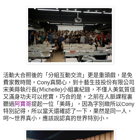
活動大合照後的「分組互動交流」更是重頭戲，是免
費家教時間，Cony真開心，到十藝生技投份有限公司
宋美蒔執行長(Ｍichelle)小組裏紀錄，不僅人美氣質佳
又滿身功夫可以挖寶，巧合的是，之前在人脈課程裏
聽過
阿寶哥
提起一位「美蒔」，因為字別緻所以Cony
特別記得，所以當天還確認了一下，果然是同一人，
呵～世界真小，應該說認真的世界特別小。