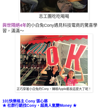
志工團吃吃喝喝
與世隔絕4年
的小白兔Cony遇見科技電商的驚喜學
習，滿滿～
正巧穿著小白兔的Cony，轉眼Apple都長這麼大了呢！
101
快樂格主
Cony
張心慈
★
社群行銷找
Cony
，超高人氣變
Money
★