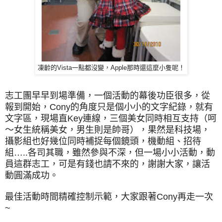
凍齡的Vista一點都沒變，Apple那時還這麼小隻呢！
志工團早早到場準備，一個活動的幕後功臣很多，從
報到開始，Cony的角度只是個小小的文字紀錄，就有
文字區，現場直Key連線，三個美女同時相互支持（呵
～女生統稱美女，男生則是帥哥），果然是科技場，
攝影組也好幾位同時補捉每個鏡頭，機動組、招待
組…..各司其職，雖然參與不深，但一場小小活動，動
員這群志工，可是有錢也請不來的，謝謝大家，讓活
動圓滿成功。
最佳活動時間精確控制示範，大家跟著Cony再走一次
~