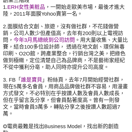
創業三階段
1.
ERH女性美粧品
，一開始走歐美市場，最後才進大
陸，2011年面膜Yohoo賣第一名。
2.面膜結合文創、旅遊，沒有做社群，不花錢做營
銷，公司人數少但產值高，去年有200則以上電視訪
問，
今年3月馬總統到公司訪問
。用大量收集、大量比
賽，結合100多位設計師， 透過在地文創、環保無毒
印刷、O2O館，跨產業整合，行銷台灣之美，把綠色
做到極緻，定位清楚自己為品牌商，不是藝術家經紀
不從中獲利分亳，助人同時亦提升公司高度。
3. FB「
誰是寶貝
」粉絲頁，去年7月開始經營社群，
現在5萬多名會員，用商品品牌做社群不容易，用漫畫
方式發文，不必特別在乎按讚人數及會員人數成長，
但在乎留言及分享，但會員黏著度高。曾有一則發
文，當時會員3萬多，轉貼分享之後按讚人數超過7
萬。
◎電商最難是找出Business Model，找出新的創造