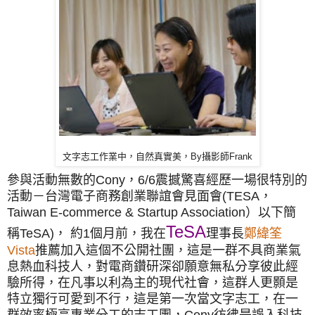
文字志工作業中，自然真實美，By
攝影師Frank
參與活動無數的Cony，6/6震撼驚喜經歷一場很特別的
活動－台灣電子商務創業聯誼會見面會(TESA，
Taiwan E-commerce & Startup Association）以下簡
TeSA
稱TeSA)，
約1個月前，我在
理事長
鄭緯筌
Vista
推薦加入這個不公開社團，這是一群不具商業氣
息熱血科技人，對電商鑽研深卻願意無私分享彼此經
驗所得，在凡事以利為主的現代社會，這群人更顥是
特立獨行可愛到不行，這是第一次當文字志工，在一
群效率極高專業分工的志工團，Cony彷彿是誤入科技