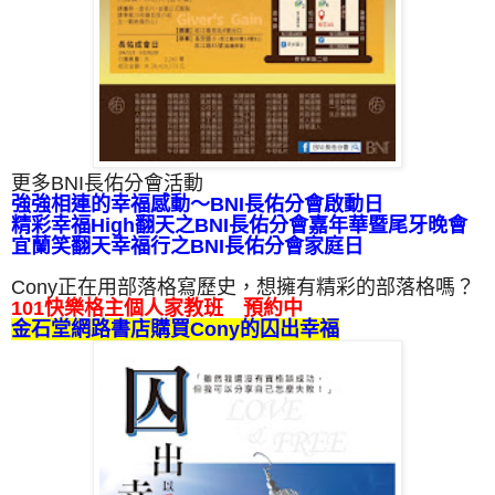
更多BNI長佑分會活動
強強相連的幸福感動～BNI長佑分會啟動日
精彩幸福High翻天之BNI長佑分會嘉年華暨尾牙晚會
宜蘭笑翻天幸福行之BNI長佑分會家庭日
Cony正在用部落格寫歷史，想擁有精彩的部落格嗎？
101快樂格主個人家教班 預約中
金石堂網路書店購買Cony的囚出幸福