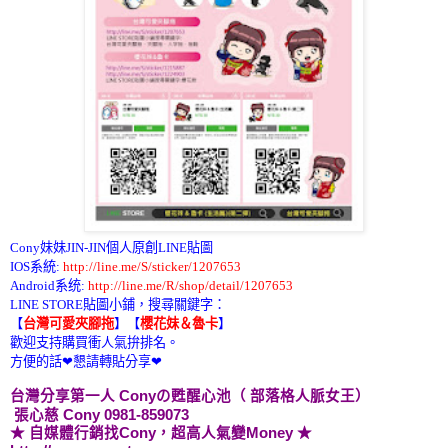
Cony妹妹JIN-JIN個人原創LINE貼圖
IOS系統:
http://line.me/S/sticker/1207653
Android系统:
http://line.me/R/shop/detail/1207653
LINE STORE貼圖小鋪，搜尋關鍵字：
【
台灣可愛夾腳拖
】
【
櫻花妹＆魯卡
】
歡迎支持購買衝人氣拚排名。
方便的話❤懇請轉貼分享❤
台灣分享第一人 Cony
の甦醒心池
（ 部落格人脈女王）
張心慈 Cony 0981-859073
★ 自媒體行銷找Cony，超高人氣變Money ★