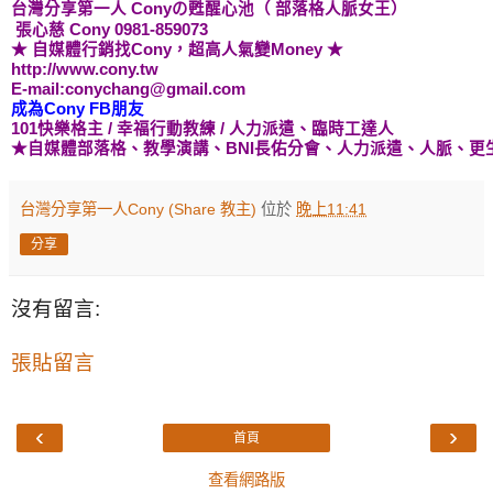
台灣分享第一人 Cony
の甦醒心池
（ 部落格人脈女王）
張心慈 Cony 0981-859073
★ 自媒體行銷找Cony，超高人氣變Money ★
http://www.cony.tw
E-mail:conychang@gmail.com
成為Cony FB朋友
101快樂格主
/ 幸福行動教練
/ 人力派遣、
臨時工
達人
★自媒體
部落格、教學演講
、BNI長佑分會、
人力派遣、人脈、更
台灣分享第一人Cony (Share 教主)
位於
晚上11:41
分享
沒有留言:
張貼留言
‹
›
首頁
查看網路版