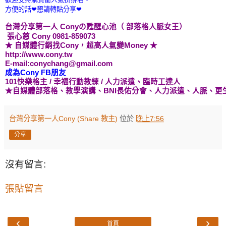
方便的話❤懇請轉貼分享❤
台灣分享第一人 Cony
の甦醒心池
（ 部落格人脈女王）
張心慈 Cony 0981-859073
★ 自媒體行銷找Cony，超高人氣變Money ★
http://www.cony.tw
E-mail:conychang@gmail.com
成為Cony FB朋友
101快樂格主
/ 幸福行動教練
/ 人力派遣、
臨時工
達人
★自媒體
部落格、教學演講
、BNI長佑分會、
人力派遣、人脈、更
台灣分享第一人Cony (Share 教主)
位於
晚上7:56
分享
沒有留言:
張貼留言
‹
›
首頁