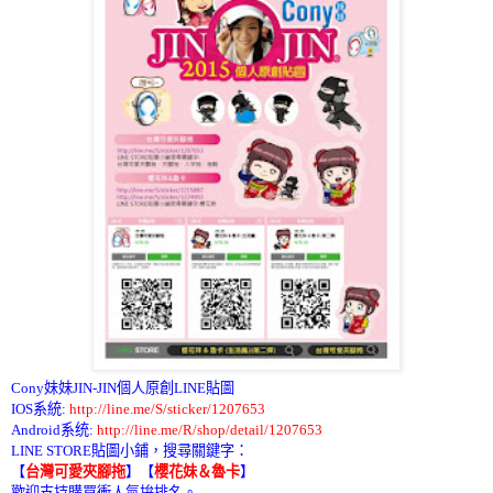
Cony妹妹JIN-JIN個人原創LINE貼圖
IOS系統:
http://line.me/S/sticker/1207653
Android系统:
http://line.me/R/shop/detail/1207653
LINE STORE貼圖小鋪，搜尋關鍵字：
【
台灣可愛夾腳拖
】
【
櫻花妹＆魯卡
】
歡迎支持購買衝人氣拚排名。