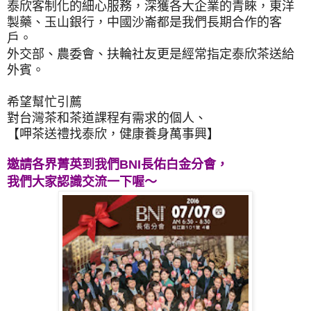
泰欣客制化的細心服務，深獲各大企業的青睞，東洋
製藥、玉山銀行，中國沙崙都是我們長期合作的客
戶。
外交部、農委會、扶輪社友更是經常指定泰欣茶送給
外賓。
希望幫忙引薦
對台灣茶和茶道課程有需求的個人、
【呷茶送禮找泰欣，健康養身萬事興】
邀請各界菁英到我們BNI長佑白金分會，
我們大家認識交流一下喔～