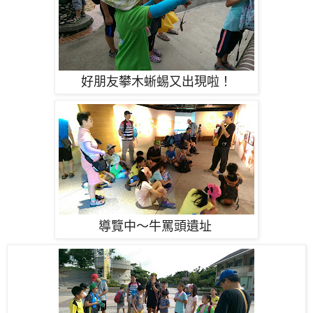
好朋友攀木蜥蜴又出現啦！
導覽中～牛罵頭遺址