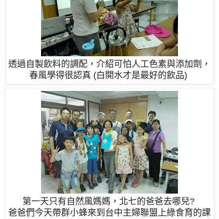
透過自製飲料的調配，
介紹可怕人工色素與添加劑，
春風學得很認真
(
白開水才是最好的飲品
)
第一天只有自然風媽媽，北七的爸爸去哪兒
?
爸爸們今天帶群小蜂來到台中主婦聯盟上綠食育的課