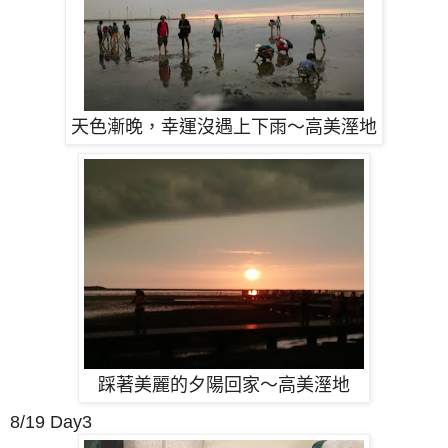
天色漸晚，幸運沒遇上下雨
～高美溼地
踩著美麗的夕陽回家～高美溼地
8/19 Day3