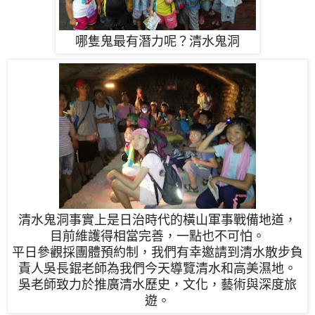
哪隻鬼最有潛力呢？清水鬼洞
清水鬼洞事實上是日治時代的橫山軍事戰備地道，
目前維護得相當完善，一點也不可怕。
平日參觀採團體預約制，
我們有幸邀請到
清水散步
負
責人
吳長錕老師為我們今天導覽清水和高美濕地。
吳老師致力於推廣清水歷史，文化，藝術與深度旅
遊。