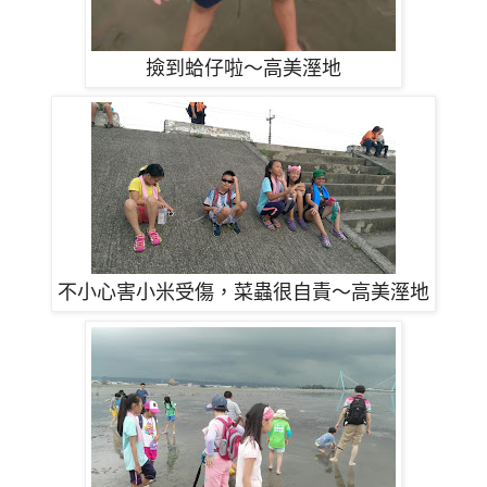
撿到蛤仔啦～高美溼地
不小心害小米受傷，菜蟲很自責～
高美溼地