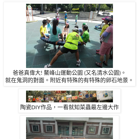
爸爸真偉大
鰲峰山運動公園
又名清水公園
。
!
(
)
就在鬼洞的對面。附近有特殊的有特殊的卵石地景。
陶瓷DIY作品，一看就知
菜蟲
最左邊大作