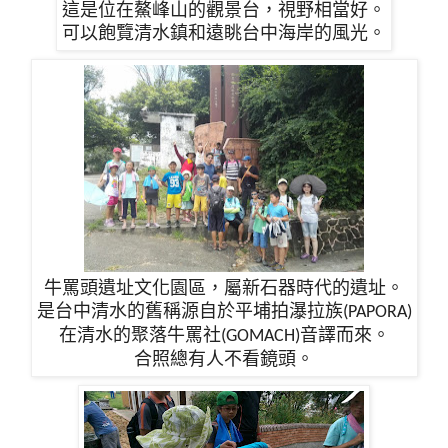
這是位在鰲峰山的觀景台，視野相當好。
可以飽覽清水鎮和遠眺台中海岸的風光。
牛罵頭遺址文化園區，屬新石器時代的遺址。
是台中清水的舊稱源自於平埔拍瀑拉族
(PAPORA)
在清水的聚落牛罵社
音譯而來。
(GOMACH)
合照總有人不看鏡頭。