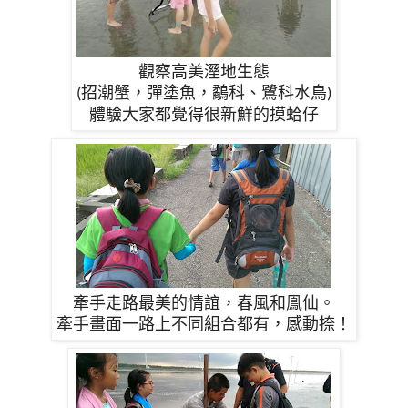
觀察高美溼地生態
招潮蟹，彈塗魚，鷸科、鷺科水鳥
(
)
體驗大家都覺得很新鮮的摸蛤仔
牽手走路最美的情誼，春風和鳯仙。
牽手畫面一路上不同組合都有，感動捺！