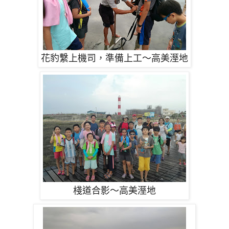
花豹繫上機司，準備上工～高美溼地
棧道合影～高美溼地