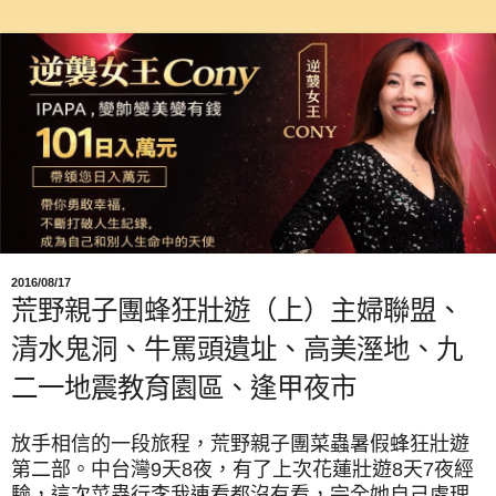
2016/08/17
荒野親子團蜂狂壯遊（上）主婦聯盟、
清水鬼洞、牛罵頭遺址、高美溼地、九
二一地震教育園區、逢甲夜市
放手相信的一段旅程，荒野親子團菜蟲暑假蜂狂壯遊
第二部。
中台灣9天8夜，有了上次花蓮壯遊8天7夜經
驗，這次菜蟲行李我連看都沒有看，完全她自己處理