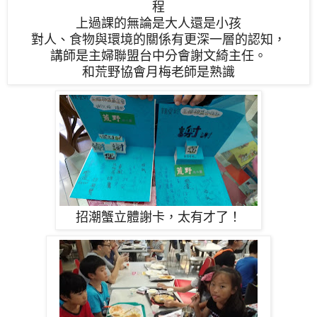
程
上過課的無論是大人還是小孩
對人、食物與環境的關係有更深一層的認知，
講師是主婦聯盟台中分會
謝文綺
主任
。
和荒野協會月梅老師是熟識
招潮蟹立體謝卡，太有才了！