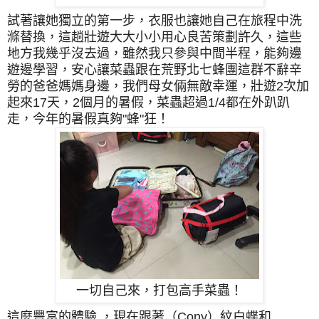
試著讓她獨立的第一步，衣服也讓她自己在旅程中洗
滌替換，這趟壯遊大大小小用心良苦策劃許久，
這些
地方我幾乎沒去過，
雖然我只參與中間半程，能夠
邊
遊邊學習，
安心讓菜蟲
跟在荒野北七蜂團這群不辭辛
勞的爸爸媽媽身邊，我們母女倆無敵幸運，壯遊2次加
起來17天，2個月的暑假，菜蟲超過1/4都在外趴趴
走，今年的暑假真夠"蜂"狂！
一切自己來，打包高手菜蟲！
這麼豐富的體驗 ，現在跟著（Cony）
紋白蝶
和