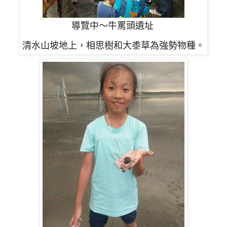
導覽中～牛罵頭遺址
清水山坡地上，相思樹和大黍草為強勢物種。