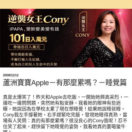
2008/11/12
蘆洲寶寶Apple－有那麼累嗎？－睡覺篇
真是太爆笑了！昨天和Apple去吃飯，一開始她興高采烈，一
邊吃一邊問問題，突然她有點安靜，我看她的眼神有些迷
矇，她說因為在學校太累了現在想睡覺！結果她說睡就睡，
Cony我左手撐著她，右手趕緊吃完飯，發垷她睡得真熟，當
場有人笑問：真的有那麼累嗎？很沒良心的Cony我呢！忍不
住笑了起來，趕快留下她睡覺的姿勢，我看她真的要喝蠻牛