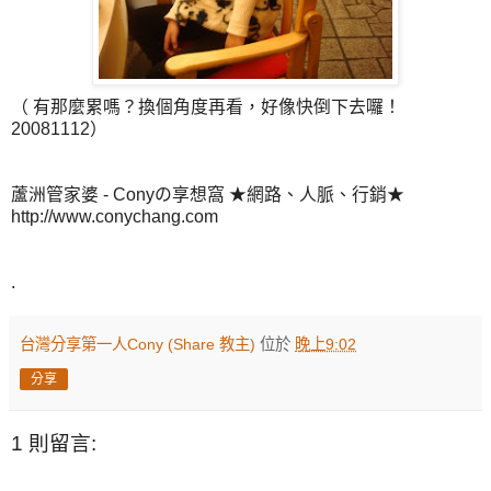
（ 有那麼累嗎？換個角度再看，好像快倒下去囉！
20081112）
蘆洲管家婆 - Conyの享想窩 ★網路、人脈、行銷★
http://www.conychang.com
.
台灣分享第一人Cony (Share 教主)
位於
晚上9:02
分享
1 則留言: