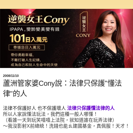
2008/11/10
蘆洲管家婆Cony說：法律只保護"懂法
律"的人
法律不保護好人 也不保護壞人
法律只保護懂法律的人
所以人家說懂法玩法，我們這種一般人哪懂！
（
看誰一天到玩笑嘻嘻上法院，就知道誰在玩弄法律）
～我沒影射X前總統！洗錢也能ㄠ建國基金，真佩服！天才！