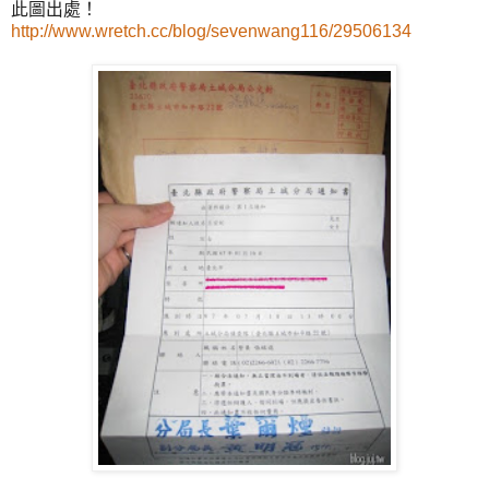
此圖出處！
http://www.wretch.cc/blog/sevenwang116/29506134