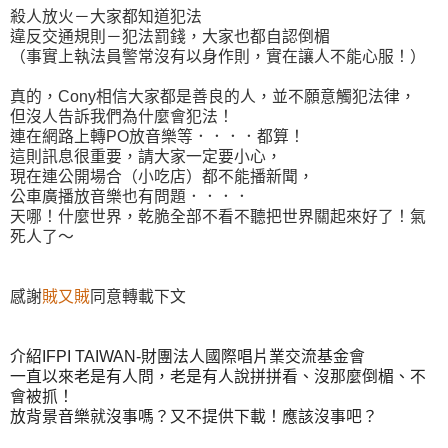
殺人放火－大家都知道犯法
違反交通規則－犯法罰錢，大家也都自認倒楣
（事實上執法員警常沒有以身作則，實在讓人不能心服！）
真的，Cony相信大家都是善良的人，並不願意觸犯法律，
但沒人告訴我們為什麼會犯法！
連在網路上轉PO放音樂等．．．．都算！
這則訊息很重要，請大家一定要小心，
現在連公開場合（小吃店）都不能播新聞，
公車廣播放音樂也有問題．．．．
天哪！什麼世界，乾脆全部不看不聽把世界關起來好了！氣
死人了～
感謝
賊又賊
同意轉載下文
介紹IFPI TAIWAN-財團法人國際唱片業交流基金會
一直以來老是有人問，老是有人說拼拼看、沒那麼倒楣、不
會被抓！
放背景音樂就沒事嗎？又不提供下載！應該沒事吧？