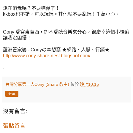
還在猶豫嗎？不要猶豫了！
kkbox也不錯，可以玩玩。其他就不要亂玩！千萬小心。
Cony 愛寫東寫西，卻不愛聽音樂來分心，很慶幸這個小怪癖
讓我沒困擾！
蘆洲管家婆 - Conyの享想窩 ★網路、人脈、行銷★
http://www.cony-share-nest.blogspot.com/
.
台灣分享第一人Cony (Share 教主)
位於
晚上10:15
分享
沒有留言:
張貼留言