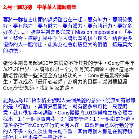
2.另一種功德 中華華人講師聯盟
要將一群各占山頭的講師整合在一起，要有魅力、要關係很
好、要有能力、要有財力、要有體力、要有執行力、要好多
好多力......，張淡生創會長完成了Mission Impossible。「平
台、整合、連結」是中華華人講師盟的核心理念，結合更多
優秀的人一起付出，能夠為社會創造更大的價值，這是莫大
的功德。
張淡生創會長超過20年來培育不計其數的學生，Cony在今年
3/27.28世界華人講師聯盟－全方位菁英培訓營，相信這場活
動培養啟發一些渴望全方位成功的人，Cony會是最棒的學
生，更以成為「最用心老師」為努力的目標，感謝華盟讓
Cony迷途知返，找到回家的路。
能夠成為101快樂格主發起人是個美麗的意外，從無到有最難
的是「行動」，其實只要開始，就有很多事可忙，只要願
意，就有很多事可調整，Cony慢慢將101快樂格主核心理念
找出－1：一個真實自我；0：歸零學習；1：一個對的社群。
部落格操作比Cony在行的大有人在，重點是願意以行動分享
的人不多，效法淡生會長創華盟，其實每個人都能在獨特領
域付出，這也是另一種功德。