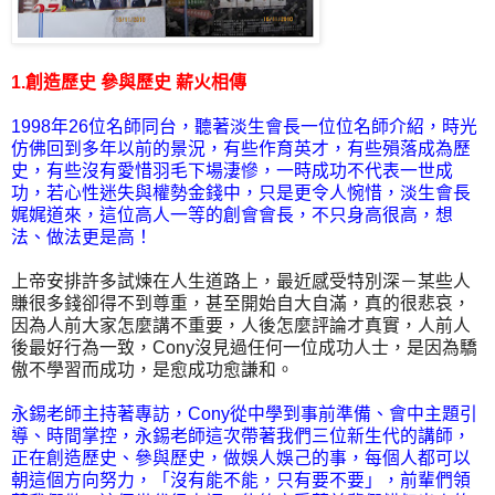
1.創造歷史 參與歷史 薪火相傳
1998年26位名師同台，聽著淡生會長一位位名師介紹，時光
仿佛回到多年以前的景況，有些作育英才，有些殞落成為歷
史，有些沒有愛惜羽毛下場淒慘，一時成功不代表一世成
功，若心性迷失與權勢金錢中，只是更令人惋惜，淡生會長
娓娓道來，這位高人一等的創會會長，不只身高很高，想
法、做法更是高！
上帝安排許多試煉在人生道路上，最近感受特別深－某些人
賺很多錢卻得不到尊重，甚至開始自大自滿，真的很悲哀，
因為人前大家怎麼講不重要，人後怎麼評論才真實，人前人
後最好行為一致，Cony沒見過任何一位成功人士，是因為驕
傲不學習而成功，是愈成功愈謙和。
永錫老師主持著專訪，Cony從中學到事前準備、會中主題引
導、時間掌控，永錫老師這次帶著我們三位新生代的講師，
正在創造歷史、參與歷史，做娛人娛己的事，每個人都可以
朝這個方向努力，「沒有能不能，只有要不要」，前輩們領