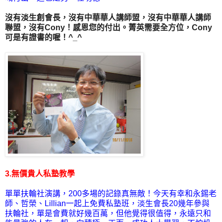
沒有淡生創會長，沒有中華華人講師盟，沒有中華華人講師
聯盟，沒有Cony！感恩您的付出。菁英需要全方位，Cony
可是有證書的喔！^_^
3.無價貴人私塾教學
單單扶輪社演講，200多場的記錄真無敵！今天有幸和永錫老
師、哲榮、Lillian一起上免費私塾班，淡生會長20幾年參與
扶輪社，單是會費就好幾百萬，但他覺得很值得，永遠只和