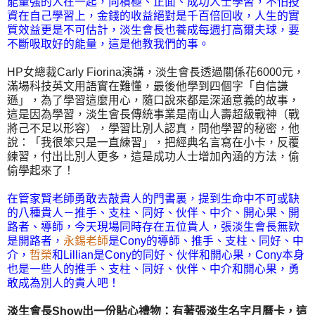
能量強的人在一起，向積極、正面、成功人士學習，不怕投
資在自己學習上，金錢的收益絕對是千百倍回收，人生的實
質效益更是不可估計，淡生會長也養成每週打高爾夫球，要
不斷吸取好的能量，這是他教我們的事。
HP女總裁Carly Fiorina演講，淡生會長透過關係花6000元，
滿場科技英文用語實在難懂，最後他學到四個字「自信謙
遜」，為了學習這麼用心，隨口說來都是深涵意義的故事，
這是因為學習，淡生會長傳統事業是南山人壽超級戰神（戰
將己不足以形容），學習比別人認真，問他學習的秘密，他
說：「我很笨只是一直練習」，把經典名言寫在小卡，反覆
練習，付出比別人更多，這是成功人士增加內涵的方法，偷
偷學起來了！
在管家賢老師勇敢去敲貴人的門書裏，提到生命中不可或缺
的八種貴人－推手、支柱、同好、伙伴、中介、開心果、開
路者、導師，今天現場同時存在五位貴人，張淡生會長無欵
是開路者，
永錫老師
是Cony的導師、推手、支柱、同好、中
介，
哲榮
和Lillian是Cony的同好、伙伴和開心果，Cony本身
也是一些人的推手、支柱、同好、伙伴、中介和開心果，勇
敢成為別人的貴人吧！
淡生會長Show出一份貼心禮物：有著張淡生名字月曆卡，這