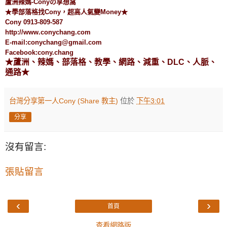
蘆洲辣媽-Conyの享想窩
★學部落格找Cony，超高人氣變Money★
Cony 0913-809-587
http://www.conychang.com
E-mail:conychang@gmail.com
Facebook:cony.chang
★蘆洲、辣媽、部落格、教學、網路、減重、DLC、人脈、
通路★
台灣分享第一人Cony (Share 教主)
位於
下午3:01
分享
沒有留言:
張貼留言
‹
›
首頁
查看網路版