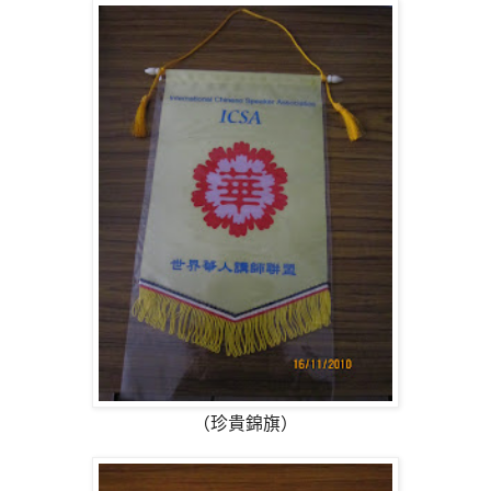
（珍貴錦旗）