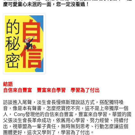
麼可愛童心未泯的一面，您一定沒看過！
結語
自信來自豐富 豐富來自學習 學習為了付出
訪談進入尾聲，淡生會長慢條斯理說話方式，搭配獨特嗓
音，像是本有聲書，怎麼挖寶挖不完，這不是上帝獨厚一個
人， Cony發現他的自信來自豐富，豐富來自學習。華盟的國
父張淡生會長革命成功，依舊用心學習、努力經營、持續付
出，視華盟為一輩子責任，無時無刻思考、行動怎麼讓這個
團體更好，這次又學到了，學習為了付出。