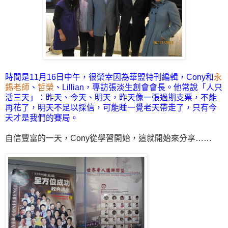
時間是11月16日中午，很榮幸因為華盟特刊編輯，Cony和
永
錫老師
、
哲榮
、Lillian，專訪張淡生創會會長。他常說「人只
活三天」：昨天、今天、明天，昨天像一張過期支票，不能
再花了，明天不足以採信，可能睡一覺老天帶走了，只有今
天才是我們的賽局。
自信豐富的一天，Cony從學習開始，這就開始來分享……