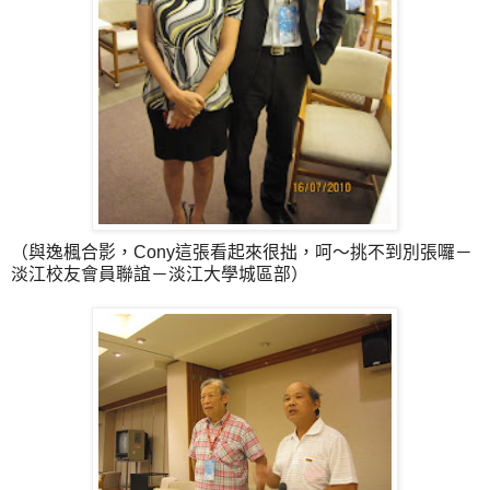
（與逸楓合影，Cony這張看起來很拙，呵～挑不到別張囉－
淡江校友會員聯誼－淡江大學城區部）