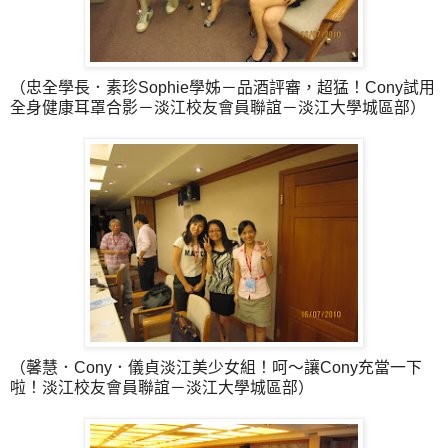
（忠全學長．素珍Sophie學姊－品酒評審，超猛！Cony試用
全身健康耳罩合影－淡江校友會員聯誼－淡江大學城區部）
（馨慧．Cony．儀貞淡江美少女組！呵～讓Cony充當一下
啦！淡江校友會員聯誼－淡江大學城區部）