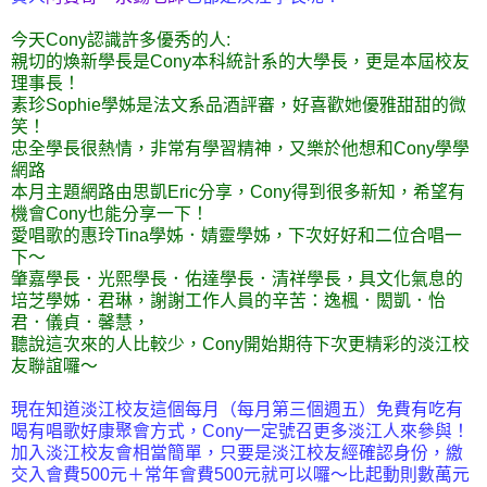
今天Cony認識許多優秀的人:
親切的煥新學長是Cony本科統計系的大學長，更是本屆校友
理事長！
素珍Sophie學姊是法文系品酒評審，好喜歡她優雅甜甜的微
笑！
忠全學長很熱情，非常有學習精神，又樂於他想和Cony學學
網路
本月主題網路由思凱Eric分享，Cony得到很多新知，希望有
機會Cony也能分享一下！
愛唱歌的惠玲Tina學姊．婧靈學姊，下次好好和二位合唱一
下～
肇嘉學長．光熙學長．佑達學長．清祥學長，具文化氣息的
培芝學姊．君琳，謝謝工作人員的辛苦：逸楓．閎凱．怡
君．儀貞．馨慧，
聽說這次來的人比較少，Cony開始期待下次更精彩的淡江校
友聯誼囉～
現在知道淡江校友這個每月（每月第三個週五）免費有吃有
喝有唱歌好康聚會方式，Cony一定號召更多淡江人來參與！
加入淡江校友會相當簡單，只要是淡江校友經確認身份，繳
交入會費500元＋常年會費500元就可以囉～比起動則數萬元