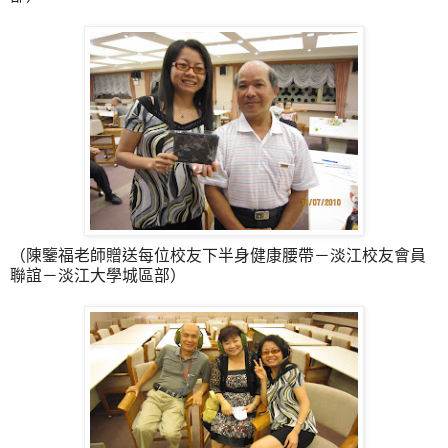
（陳鑒福老師贈送每位校友下半身健康腰帶－淡江校友會員
聯誼－淡江大學城區部）