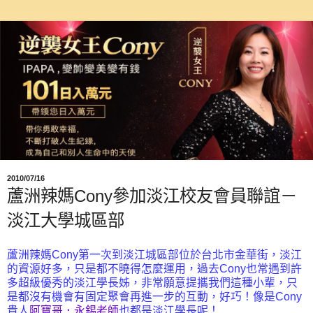
2010/07/16
蘆洲辣媽Cony參加淡江校友會員聯誼－
淡江大學城區部
蘆洲辣媽Cony第一次到淡江城區部位於台北市金華街，淡江
的資源好多，只是都不曉得怎麼運用，過去Cony也常遇到許
多超級優秀的淡江學長姊，非常願意提攜我們這種小輩，只
是都沒有機會有固定聚會再進一步的互動，好巧！像是Cony
貴人
阿寶哥
．
永錫老師
也都是淡江學長呢！