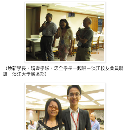
（煥新學長．婧靈學姊．忠全學長一起唱－淡江校友會員聯
誼－淡江大學城區部）