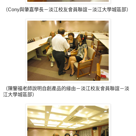
（Cony與肇嘉學長－淡江校友會員聯誼－淡江大學城區部）
（陳鑒福老師說明自創產品的緣由－淡江校友會員聯誼－淡
江大學城區部）