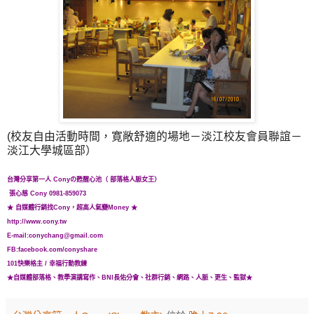
(校友自由活動時間，寛敞舒適的場地－淡江校友會員聯誼－
淡江大學城區部）
台灣分享第一人 Cony
の甦醒心池
（ 部落格人脈女王）
張心慈 Cony 0981-859073
★ 自媒體行銷找Cony，超高人氣變Money ★
http://www.cony.tw
E-mail:conychang@gmail.com
FB:facebook.com/conyshare
101快樂格主
/ 幸福行動教練
★自媒體
部落格、教學演講
寫作
、BNI長佑分會、
社群行銷、網路、人脈、更生、監獄★