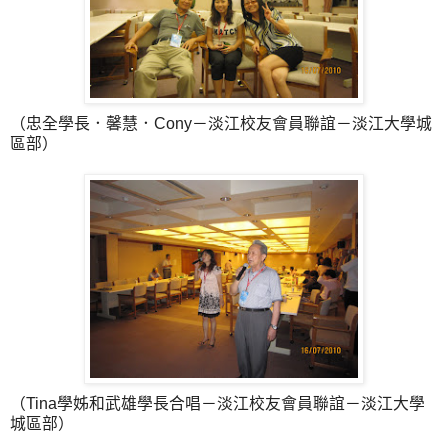
（忠全學長．馨慧．Cony－淡江校友會員聯誼－淡江大學城
區部）
（Tina學姊和武雄學長合唱－淡江校友會員聯誼－淡江大學
城區部）