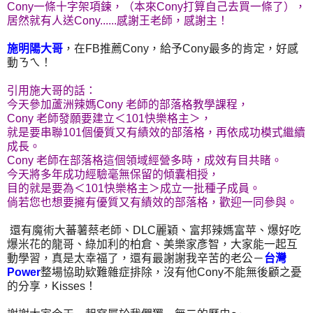
Cony一條十字架項鍊，（本來Cony打算自己去買一條了），
居然就有人送Cony......感謝王老師，感謝主！
施明陽大哥
，在FB推薦Cony，給予Cony最多的肯定，好感
動ㄋㄟ！
引用施大哥的話：
今天參加蘆洲辣媽Cony 老師的部落格教學課程，
Cony 老師發願要建立＜101快樂格主＞，
就是要串聯101個優質又有績效的部落格，再依成功模式繼續
成長。
Cony 老師在部落格這個領域經營多時，成效有目共睹。
今天將多年成功經驗毫無保留的傾囊相授，
目的就是要為＜101快樂格主＞成立一批種子成員。
倘若您也想要擁有優質又有績效的部落格，歡迎一同參與。
還有魔術大蕃薯蔡老師、DLC麗穎、富邦辣媽富苹、爆好吃
爆米花的龍哥、綠加利的柏倉、美樂家彥智，大家能一起互
動學習，真是太幸福了，還有最謝謝我辛苦的老公－
台灣
Power
整場協助欵難雜症排除，沒有他Cony不能無後顧之憂
的分享，Kisses！