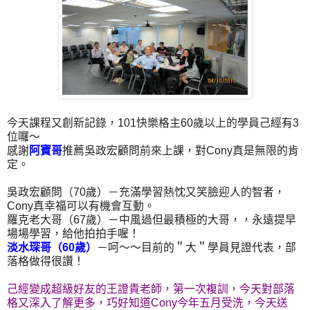
今天課程又創新記錄，101快樂格主60歲以上的學員己經有3
位囉～
感謝
阿寶哥
推薦吳政宏顧問前來上課，對Cony真是無限的肯
定。
吳政宏顧問（70歲）－充滿學習熱忱又笑臉迎人的智者，
Cony真幸福可以有機會互動。
羅克老大哥（67歲）－中風過但最積極的大哥，，永遠提早
場場學習，給他拍拍手喔！
淡水琛哥（60歲）
－呵～～目前的＂大＂學員見證代表，部
落格做得很讚！
己經變成超級好友的王證貴老師，第一次複訓，今天對部落
格又深入了解更多，巧好知道Cony今年五月受洗，今天送