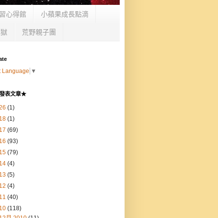
習心得館
小蘋果成長點滴
監獄
荒野親子團
ate
t Language
▼
發表文章★
26
(1)
18
(1)
17
(69)
16
(93)
15
(79)
14
(4)
13
(5)
12
(4)
11
(40)
10
(118)