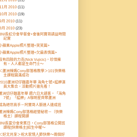
12月 2010
(11)
11月 2010
(11)
10月 2010
(19)
9月 2010
(11)
8月 2010
(23)
BNI長虹分會早餐會+會後阿寶哥請益時間
記實
小蘋果Apple照片整理<笑笑篇>
小蘋果Apple照片整理<欠扁表情篇>
沒有四肢的力克(Nick Vujicic)，珍惜擁
有，人人都是生命鬥士～
＜蘆洲辣媽Cony部落格教學＞101快樂格
主課程圓滿成功
2010蘆洲切仔麵嘉年華 海角七號+艋舺演
員大集合，活動照片搶先看！
蘆洲切仔麵嘉年華 週六日大請客，「海角
7號」「艋舺」A咖明星齊聚蘆洲
成為絕世高手－阿寶哥人脈達人速成班
蘆洲辣媽Cony部落格經營秘密－〔快樂
格主〕課程開課
BNI長富分會來賓日，Cony部落格公開班
課程[快樂格主]招生中喔～
＜好文共享＞祝大家情人節快樂～兩個好