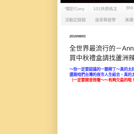
BNI
*關於Cony
101快樂格主
活動記錄館
溫哥華遊學
演講
2010/08/03
全世界最流行的－Anno
買中秋禮盒請找蘆洲辣
～你一定要認識的一顆柳丁～真的太
還跟咱們台灣的夜市人生結合，真的
（一定要開音效喔～～有夠欠扁的啦