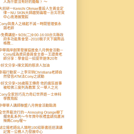
人為什麼沒有好的婚姻﹖ ～
大前研一Kenichi Ohmae重設人生黃金定
律－NU SKIN大師趨勢論壇－台北世貿
中心南港展覽館
Cony與貴人之緣起不滅－時間管理張永
錫老師
<免費講座> 9/28(二)9:00-16:00台北縣政
府多功能集會堂--2010親子天下國際品
格教...
中華兩岸創業發展協進會八月例會活動－
Cony成為資訊委員會主委－王證貴老
師分享：學會這一招提早退休20年
<好文分享>陳文茜的慈濟人加油
幸福行動家－上李宗玥Christiana老師自
然發音ATM法Cony之感動
<好文分享>36歲鞋王傳奇 他的瘋狂故事
被哈佛三度列為教案 又一華人之光
Cony全家到巧克力奇幻世界遊－士林科
學教育館
中華華人講師聯盟八月例會活動點滴
全世界最流行的－Annoying Orange柳丁
擱來亂系列～今年買中秋禮盒請找蘆洲
辣媽Cony喔～
胡立陽老師出人頭地100招新書巡迴演講
記實－公務人力發展中心