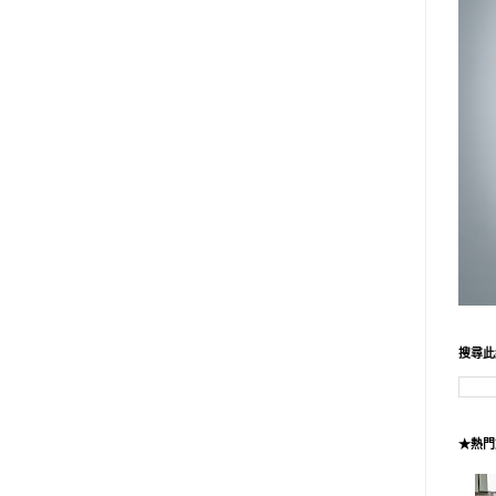
搜尋此
★熱門