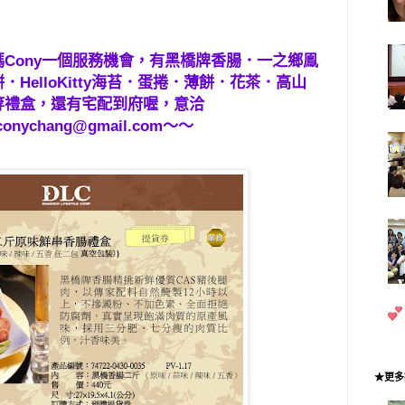
Cony一個服務機會，有黑橋牌香腸．一之鄉鳯
HelloKitty海苔．蛋捲．薄餅．花茶．高山
等禮盒，還有宅配到府喔，意洽
conychang@gmail.com
～～
★更多