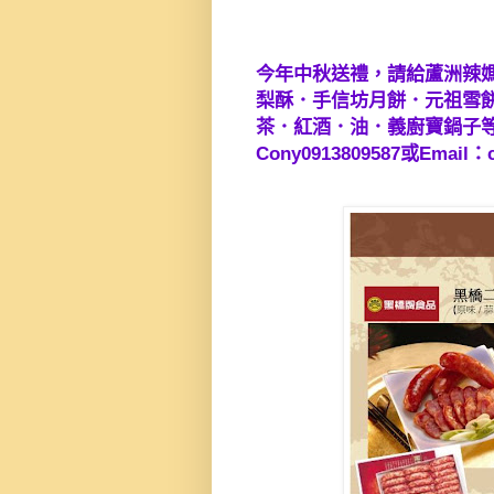
今年中秋送禮，請給蘆洲辣媽
梨酥．手信坊月餅．元祖雪餅．
茶．紅酒．油．義廚寶鍋子
Cony0913809587或Email：