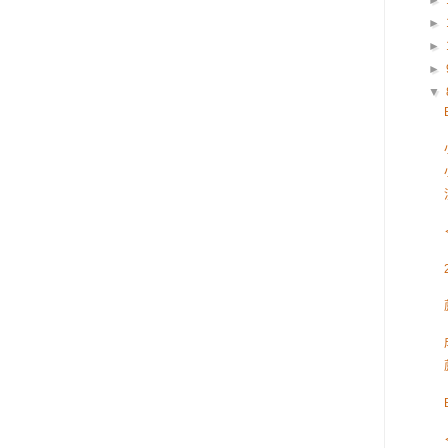
►
►
►
►
▼