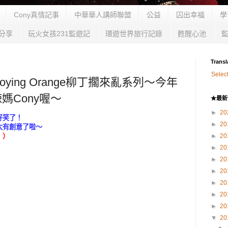
Cony真情記事
中華華人講師聯盟
公益
囚出幸福
學
分享
玩火女孩231監遊記
環遊世界旅行記錄
甦醒心池
Transl
Selec
ying Orange柳丁擱來亂系列～今年
媽Cony喔～
★最新
►
20
好笑了！
►
20
太有創意了啦～
！）
►
20
►
20
►
20
►
20
►
20
►
20
►
20
▼
20