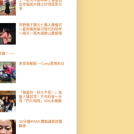
王～新北市樹林紳士協會囚
出幸福成大器之珍惜感恩分
享
荒野親子團北七團入團儀式
～愛與擁抱無可取代的陪伴
～兩天一夜內湖碧山露營場
業囉！~~~
承受與解脫 －Cony真情告白
「親愛的，好久不見！」與
藝人陳若萍、方岑約會～天
母「門片咖啡」SPA水療趣
30分鐘IPAPA 體驗讓我逆襲
翻身