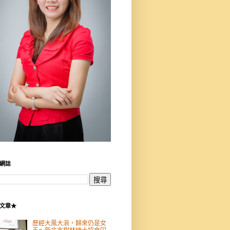
網誌
文章★
歷經大風大浪，歸來仍是女