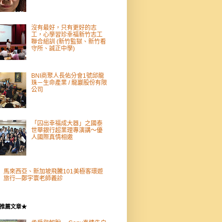
沒有最好，只有更好的志
工，心學習珍幸福新竹志工
聯合組訓 (新竹監獄、新竹看
守所、誠正中學)
BNI商聚人長佑分會1號邱龍
珠－生命產業 / 龍巖股份有限
公司
「囚出幸福成大器」之國泰
世華銀行超業理專演講～優
人國際真情相邀
馬來西亞、新加坡飛騰101美極客環遊
旅行—鄭宇寰老師義診
推薦文章★