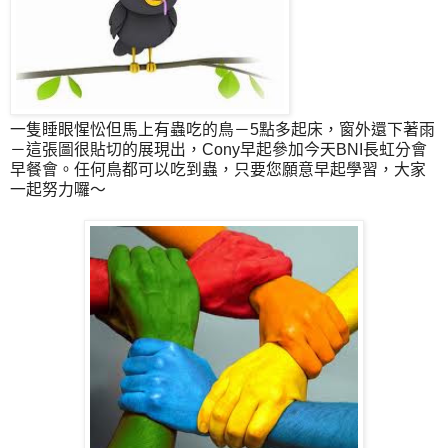
一隻睡眼惺忪但馬上有蟲吃的鳥－5點多起床，窗外還下著雨
－這張圖很貼切的展現出，Cony早起參加今天BNI長虹分會
早餐會。任何鳥都可以吃到蟲，只要您願意早起學習，大家
一起努力囉～