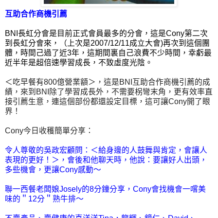
互助合作商機引薦
BNI長虹分會是目前正式會員最多的分會，這是Cony第二次
到長虹分會來，（上次是2007/12/11成立大會)再次到這個團
體，時間己過了近3年，這期間裏自己浪費不少時間，幸虧最
近半年是超倍速學習成長，不致虛度光陰。
＜吃早餐有800億營業額＞，這是BNI互助合作商機引薦的成
績，來到BNI除了學習成長外，不需要柺彎末角，更有效率直
接引薦生意，連這個部份都還設定目標，這可讓Cony開了眼
界！
Cony今日收穫簡單分享：
令人尊敬的吳政宏顧問：＜給身邊的人鼓舞與肯定，會讓人
表現的更好！＞，會後和他聊天時，他說：要讓好人出頭，
多些機會，更讓Cony感動～
聯一西餐老闆娘Josely的8分鐘分享，Cony會找機會一嚐美
味的＂12分＂熟牛排～