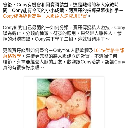
會後，Cony有機會和阿寶哥請益，這是難得的私人家教時
間，Cony能有今天的小小成績，阿寶哥的指導是幕後推手－
Cony成為絕世高手－人脈達人速成班記實
。
Cony針對自己最弱的－如何分類，寶哥傳授私人密技，Cony
嘆為觀止，分類的種類、符號的應用，果然是人脈達人，發
揮的淋潾盡致，Cony當下學了二招，這就很夠用了～
更與寶哥談到如何整合－OnlyYou人脈軟體及
101快樂格主部
落格教學
，這樣更完整的將人脈建立的紮實，不遺漏任何一
環節，有需要經營人脈的朋友，歡迎跟Cony洽詢，認識Cony
真的有很多好康喔～