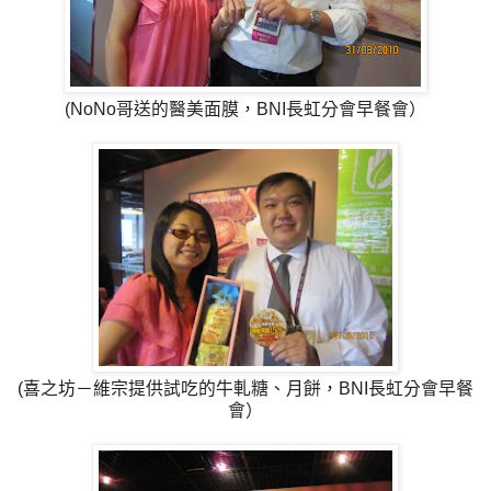
(NoNo哥送的醫美面膜，BNI長虹分會早餐會）
(喜之坊－維宗提供試吃的牛軋糖、月餅，BNI長虹分會早餐
會）