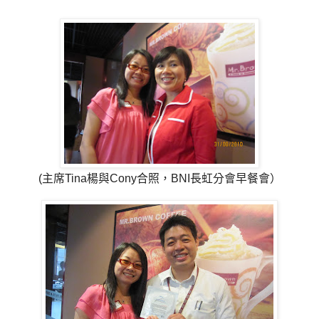
(主席Tina楊與Cony合照，BNI長虹分會早餐會）