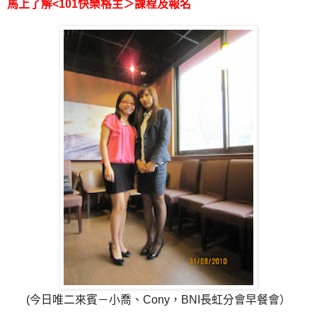
馬上了解<101快樂格主＞課程及報名
(今日唯二來賓－小喬、Cony，BNI長虹分會早餐會）