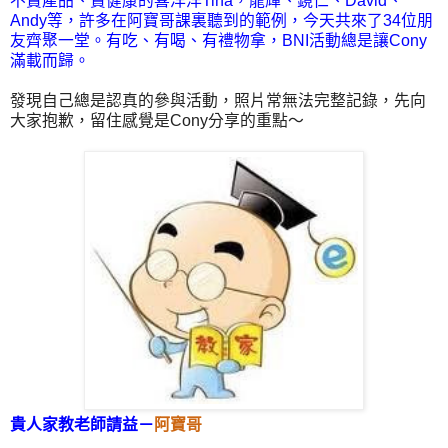
不賣產品、賣健康的喜洋洋Tina，龍輝、鏡仁、David、
Andy等，許多在阿寶哥課裏聽到的範例，今天共來了34位朋
友齊聚一堂。有吃、有喝、有禮物拿，BNI活動總是讓Cony
滿載而歸。
發現自己總是認真的參與活動，照片常無法完整記錄，先向
大家抱歉，留住感覺是Cony分享的重點～
貴人家教老師請益－
阿寶哥