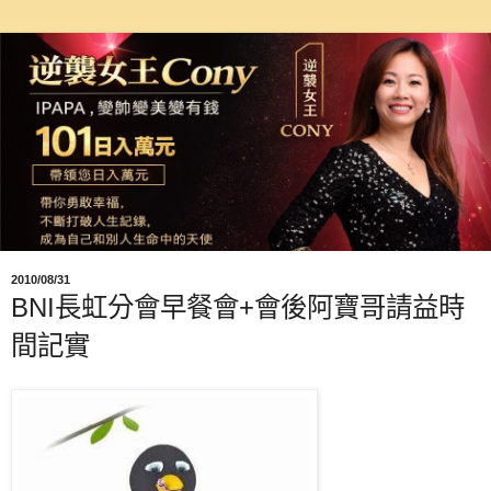
2010/08/31
BNI長虹分會早餐會+會後阿寶哥請益時
間記實