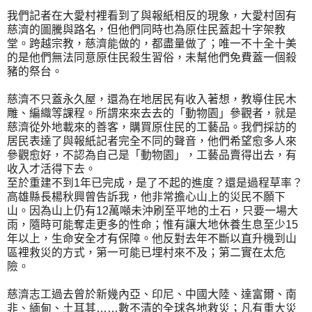
我們記者在大愛村裡看到了與報紙相反的現象，大愛村固有
慈濟的圖騰與路名，但他們同時也為原住民蓋起十字架教
堂。跨越宗教，慈濟能做的，都盡量做了；唯一不十全十美
的是他們無法同意原住民殺生習俗，未幫他們免費蓋一個殺
豬的祭台。
慈濟不只蓋永久屋，還為在地居民有收入著想，教導住民木
雕、編織等課程。所謂來來去去的「動物園」參觀者，就是
慈濟從外地載來的善客，購買原住民的工藝品。我們採訪的
居民表達了與報紙記者完全不同的聲音，他們希望愈多人來
參觀愈好，不認為自己是「動物園」，工藝品賣得出去，有
收入才活得下去。
至於重建不到1年已完成，是了不起的進度？還是過程草率？
高雄縣長楊秋興曾告訴我，他非常擔心山上的災民不願下
山。因為山上仍有12萬噸未沖刷至平地的土石，只要一場大
雨，隨時可能奪走更多的性命；惟有讓大地休養生息至少15
年以上，生命安全才有保障。他反對去年不斷以直升機到山
區裡救災的方式，第一可能已埋村來不及；第二實在太危
險。
慈濟志工過去曾於新幾內亞、印尼、中國大陸、達富爾、南
非、緬甸、土耳其……數不清的全球各地救災；凡有重大災