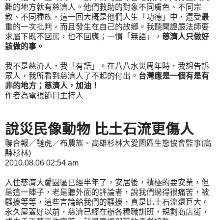
難的地方就有慈濟人。他們救助的對象不同膚色、不同宗
教、不同種族，這一回大概是他們人生「功德」中，遭受最
重的一次批判，而且發生在自己的故鄉。我聽聞證嚴法師要
求屬下既不回罵，也不回應；一慣「無語」，
慈濟人只做好
該做的事。
我不是慈濟人，我「有語」。在八八水災周年時，我想告訴
眾人，我所看到慈濟人了不起的付出。
台灣應是一個有是有
非的地方；慈濟人，加油！
作者為電視節目主持人
說災民像動物 比土石流更傷人
聯合報╱韃虎／布農族、高雄杉林大愛園區生態協會監事(高
縣杉林)
2010.08.06 02:54 am
入住慈濟大愛園區已經半年了，安居後，積極的要安業，但
是這一陣子，老是聽外面的評論者，說我們過得很痛苦，被
騷擾等等，這些言論給我們的騷擾，真是比土石流還巨大。
永久屋蓋好以前，慈濟已經在辦各種職訓班，規劃商店街，