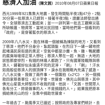
慈濟人加油
（陳文茜）
2010年08月07日蘋果日報
西元1999年921集集大地震，發生時間點半夜1點47分，2點
30分第一批慈濟人已趕到。接著半夜3點，證嚴法師發出通
令，全球慈濟志工動起來；並一一詳列第一批志工觀察災區
所缺帳篷、物資等。當地災民回憶，當時他們第一個看到的
「政府」，是穿著藍衣的慈濟人。
2009年八八水災，我在林邊一個被稱為煉獄的地方，又看到
了慈濟。他們不分身分，紮起頭髮，在烈日下一鏟一鏟地挖
起堵滿民房街道的黑泥。空氣中都是沙塵，魚、雞、鴨屍體
的腐臭味嗆得正常人想吐；慈濟人聚在一起，無語，大地的
狀態那麼慘烈，有錢的林邊人都跑了，只有國軍陸戰隊與慈
濟人，鏟著好似永遠清不完的泥濘，「刷」！「刷」！汗水
如雨般從慈濟人的頭頂揮下，淚水在我眼眶內充滿了感激。
八八水災後，我做了兩件事，一個籌拍《±2℃》，另一個捐
款四家慈善單位，紅十字會、世展會、佛光山與慈濟。其中
佛光山星雲大師堅持不收我的錢，他說，「文茜，世間眾人
各有分工，妳是做事的人，不是捐錢的人。」結果我把原本
捐給佛光山的份，全集中捐助世展會。
一年過去了，颱風季又已逼近；按照政府及專家們統計，去