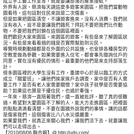
成立手工藝工作室等，就是要讓部落的產業接軌。
外界有人說，慈濟每天請這麼多遊客來園區，把我們當動物
園看待，這句話對住民來說是二次傷害。
但是如果把園區清空，不讓遊客進來，沒有人消費、我們就
沒有收入，豈不是要讓我們餓死？拜託不要把我們比作動
物，不要把我們封鎖在這個園區裡面。
我們歡迎大家來園區。來園區的遊客，有些是來了解園區狀
況，有些是來看看捐的錢是否實際幫助到災民。
導覽時規劃動線都是在外圍的公共設施，也安排各種房型的
空教室做為參觀，如果需要進入住宅，都會事先徵詢住戶的
同意，實在沒有擾民的情形。最重要的他們是來支持部落生
計。
很多園區裡的大學生沒有工作，重建中心於是以臨工的方式
成立「關愛班」，讓他們挨家挨戶去調查，家中是否有人需
要工作？是否有老人家需要關懷？家中孩子就學是否需要協
助？如果這也算是干擾住民，也過於牽強。
一年來，慈濟一直陪著我們，還一直被批評，聽了真的很難
過。希望對大愛園區不了解的人，能大方走進園區，把裡面
的點點滴滴看清楚，不要在圍牆外說我們的事情，講的話都
是傷害我們，這個傷害比八八水災還嚴重。
如果愛我們，就真正來關心我們，讓我們活下去，就要讓我
們可以走得出去。
【2010/08/06 聯合報】@ http://udn.com/