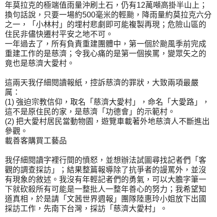
年莫拉克的極端值雨量沖刷土石，仍有12萬噸高掛半山上；
換句話說，只要一場約500毫米的輕颱，降雨量約莫拉克六分
之一，「小林村」的埋村悲劇即可能複製再現；危險山區的
住民非儘快遷村平安之地不可。
一年過去了，所有負責重建團體中，第一個於颱風季前完成
重建工作的是慈濟；令我心痛的是第一個挨罵，變眾矢之的
竟也是慈濟大愛村。
這兩天我仔細閱讀報紙，控訴慈濟的罪狀，大致兩項最嚴
厲：
(1) 強迫宗教信仰，取名「慈濟大愛村」，命名「大愛路」，
這不是原住民的家，是慈濟「功德會」的示範村。
(2) 把大愛村居民當動物園，遊覽車載著外地慈濟人不斷進出
參觀。
載善客購買工藝品
我仔細閱讀字裡行間的憤怒，並想辦法試圖尋找記者們「客
觀的調查採訪」；結果整篇報導除了抗爭者的謾罵外，並沒
有現象的敘述。我沒有年輕記者們的勇氣，可以大膽字筆一
下就砍殺所有可能是一整批人一整年善心的努力；我希望知
道真相，於是請「文茜世界週報」團隊陸惠玲小姐放下出國
採訪工作，先南下台灣，採訪「慈濟大愛村」。